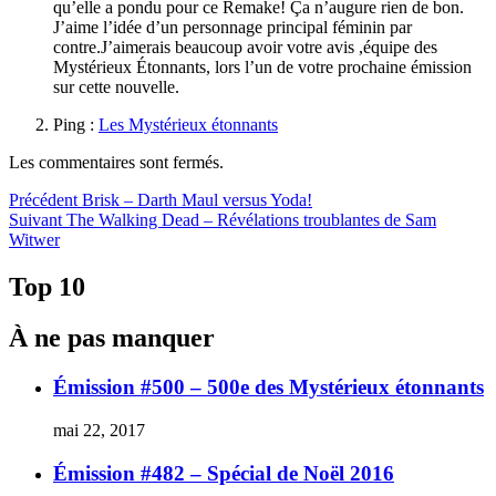
qu’elle a pondu pour ce Remake! Ça n’augure rien de bon.
J’aime l’idée d’un personnage principal féminin par
contre.J’aimerais beaucoup avoir votre avis ,équipe des
Mystérieux Étonnants, lors l’un de votre prochaine émission
sur cette nouvelle.
Ping :
Les Mystérieux étonnants
Les commentaires sont fermés.
Navigation
Article
Précédent
Brisk – Darth Maul versus Yoda!
Article
précédent :
Suivant
The Walking Dead – Révélations troublantes de Sam
de
Suivant :
Witwer
l'article
Top 10
À ne pas manquer
Émission #500 – 500e des Mystérieux étonnants
mai 22, 2017
Émission #482 – Spécial de Noël 2016