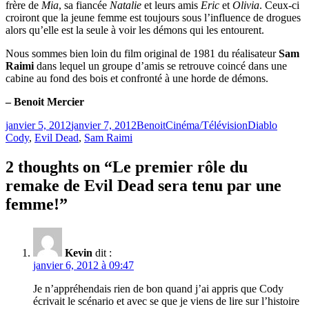
frère de
Mia
, sa fiancée
Natalie
et leurs amis
Eric
et
Olivia
. Ceux-ci
croiront que la jeune femme est toujours sous l’influence de drogues
alors qu’elle est la seule à voir les démons qui les entourent.
Nous sommes bien loin du film original de 1981 du réalisateur
Sam
Raimi
dans lequel un groupe d’amis se retrouve coincé dans une
cabine au fond des bois et confronté à une horde de démons.
– Benoit Mercier
Publié
Catégories
Étiquettes
janvier 5, 2012
janvier 7, 2012
Benoit
Cinéma/Télévision
Diablo
le
Cody
,
Evil Dead
,
Sam Raimi
2 thoughts on “Le premier rôle du
remake de Evil Dead sera tenu par une
femme!”
Kevin
dit :
janvier 6, 2012 à 09:47
Je n’appréhendais rien de bon quand j’ai appris que Cody
écrivait le scénario et avec se que je viens de lire sur l’histoire