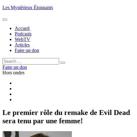
Aller
Les Mystérieux Étonnants
au
contenu
principal
Accueil
Podcasts
WebTV
Articles
Faire un don
Rechercher :
Rechercher
Faire un don
Hors ondes
Facebook
YouTube
iTunes
RSS
Le premier rôle du remake de Evil Dead
sera tenu par une femme!