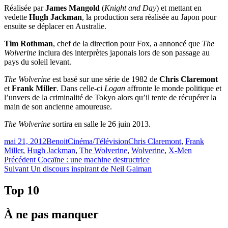
Réalisée par
James Mangold
(
Knight and Day
) et mettant en
vedette
Hugh Jackman
, la production sera réalisée au Japon pour
ensuite se déplacer en Australie.
Tim Rothman
, chef de la direction pour Fox, a annoncé que
The
Wolverine
inclura des interprètes japonais lors de son passage au
pays du soleil levant.
The Wolverine
est basé sur une série de 1982 de
Chris Claremont
et
Frank Miller
. Dans celle-ci
Logan
affronte le monde politique et
l’unvers de la criminalité de Tokyo alors qu’il tente de récupérer la
main de son ancienne amoureuse.
The Wolverine
sortira en salle le 26 juin 2013.
Publié
Catégories
Étiquettes
mai 21, 2012
Benoit
Cinéma/Télévision
Chris Claremont
,
Frank
le
Miller
,
Hugh Jackman
,
The Wolverine
,
Wolverine
,
X-Men
Navigation
Article
Précédent
Cocaïne : une machine destructrice
Article
précédent :
Suivant
Un discours inspirant de Neil Gaiman
de
Suivant :
l'article
Top 10
À ne pas manquer