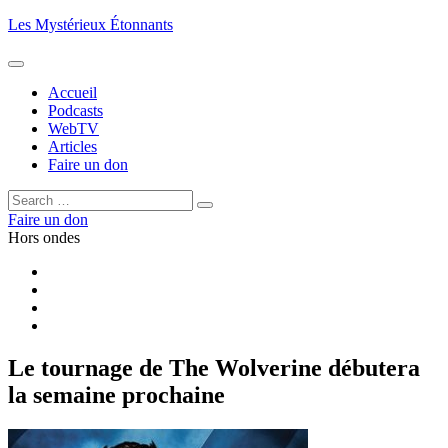
Aller
Les Mystérieux Étonnants
au
contenu
principal
Accueil
Podcasts
WebTV
Articles
Faire un don
Rechercher :
Rechercher
Faire un don
Hors ondes
Facebook
YouTube
iTunes
RSS
Le tournage de The Wolverine débutera
la semaine prochaine