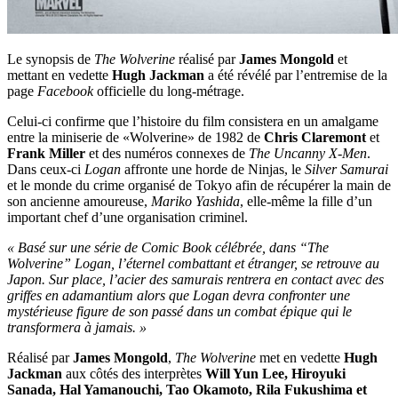
Le synopsis de
The Wolverine
réalisé par
James Mongold
et
mettant en vedette
Hugh Jackman
a été révélé par l’entremise de la
page
Facebook
officielle du long-métrage.
Celui-ci confirme que l’histoire du film consistera en un amalgame
entre la miniserie de «Wolverine» de 1982 de
Chris Claremont
et
Frank Miller
et des numéros connexes de
The Uncanny X-Men
.
Dans ceux-ci
Logan
affronte une horde de Ninjas, le
Silver Samurai
et le monde du crime organisé de Tokyo afin de récupérer la main de
son ancienne amoureuse,
Mariko Yashida
, elle-même la fille d’un
important chef d’une organisation criminel.
« Basé sur une série de Comic Book célébrée, dans “The
Wolverine” Logan, l’éternel combattant et étranger, se retrouve au
Japon. Sur place, l’acier des samurais rentrera en contact avec des
griffes en adamantium alors que Logan devra confronter une
mystérieuse figure de son passé dans un combat épique qui le
transformera à jamais. »
Réalisé par
James Mongold
,
The Wolverine
met en vedette
Hugh
Jackman
aux côtés des interprètes
Will Yun Lee, Hiroyuki
Sanada, Hal Yamanouchi, Tao Okamoto, Rila Fukushima et