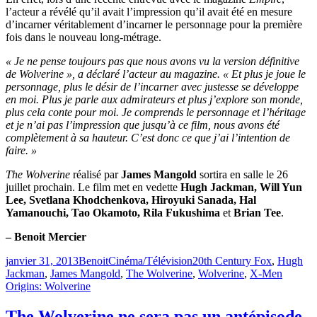
l’acteur a révélé qu’il avait l’impression qu’il avait été en mesure
d’incarner véritablement d’incarner le personnage pour la première
fois dans le nouveau long-métrage.
« Je ne pense toujours pas que nous avons vu la version définitive
de Wolverine », a déclaré l’acteur au magazine. « Et plus je joue le
personnage, plus le désir de l’incarner avec justesse se développe
en moi. Plus je parle aux admirateurs et plus j’explore son monde,
plus cela conte pour moi. Je comprends le personnage et l’héritage
et je n’ai pas l’impression que jusqu’à ce film, nous avons été
complètement à sa hauteur. C’est donc ce que j’ai l’intention de
faire. »
The Wolverine
réalisé par
James Mangold
sortira en salle le 26
juillet prochain. Le film met en vedette
Hugh Jackman, Will Yun
Lee, Svetlana Khodchenkova, Hiroyuki Sanada, Hal
Yamanouchi, Tao Okamoto, Rila Fukushima
et
Brian Tee
.
– Benoit Mercier
Publié
Catégories
Étiquettes
janvier 31, 2013
Benoit
Cinéma/Télévision
20th Century Fox
,
Hugh
le
Jackman
,
James Mangold
,
The Wolverine
,
Wolverine
,
X-Men
Origins: Wolverine
The Wolverine ne sera pas un antépisode