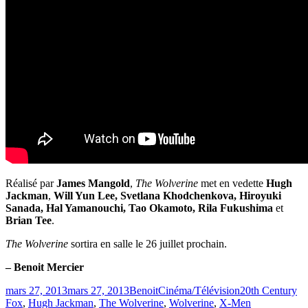
Réalisé par
James Mangold
,
The Wolverine
met en vedette
Hugh
Jackman
,
Will Yun Lee, Svetlana Khodchenkova, Hiroyuki
Sanada, Hal Yamanouchi, Tao Okamoto, Rila Fukushima
et
Brian Tee
.
The Wolverine
sortira en salle le 26 juillet prochain.
– Benoit Mercier
Publié
Catégories
Étiquettes
mars 27, 2013
mars 27, 2013
Benoit
Cinéma/Télévision
20th Century
le
Fox
,
Hugh Jackman
,
The Wolverine
,
Wolverine
,
X-Men