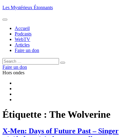
Aller
Les Mystérieux Étonnants
au
contenu
principal
Accueil
Podcasts
WebTV
Articles
Faire un don
Rechercher :
Rechercher
Faire un don
Hors ondes
Facebook
YouTube
iTunes
RSS
Étiquette :
The Wolverine
X-Men: Days of Future Past – Singer