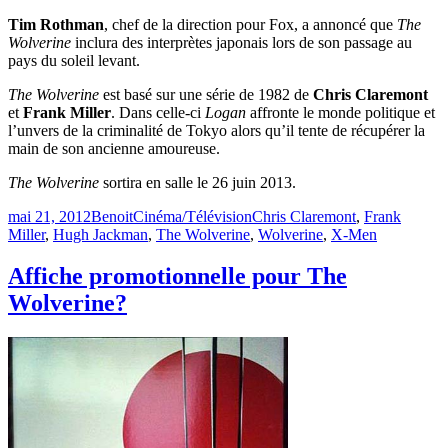
Tim Rothman
, chef de la direction pour Fox, a annoncé que
The
Wolverine
inclura des interprètes japonais lors de son passage au
pays du soleil levant.
The Wolverine
est basé sur une série de 1982 de
Chris Claremont
et
Frank Miller
. Dans celle-ci
Logan
affronte le monde politique et
l’unvers de la criminalité de Tokyo alors qu’il tente de récupérer la
main de son ancienne amoureuse.
The Wolverine
sortira en salle le 26 juin 2013.
Publié
Catégories
Étiquettes
mai 21, 2012
Benoit
Cinéma/Télévision
Chris Claremont
,
Frank
le
Miller
,
Hugh Jackman
,
The Wolverine
,
Wolverine
,
X-Men
Affiche promotionnelle pour The
Wolverine?