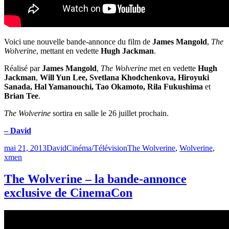
Voici une nouvelle bande-annonce du film de
James Mangold
,
The
Wolverine
, mettant en vedette
Hugh Jackman
.
Réalisé par
James Mangold
,
The Wolverine
met en vedette
Hugh
Jackman
,
Will Yun Lee, Svetlana Khodchenkova, Hiroyuki
Sanada, Hal Yamanouchi, Tao Okamoto, Rila Fukushima
et
Brian Tee
.
The Wolverine
sortira en salle le 26 juillet prochain.
– David
Publié
Catégories
Étiquettes
mai 21, 2013
David
Cinéma/Télévision
The Wolverine
,
Wolverine
,
le
xmen
The Wolverine – la bande-annonce
exclusive de CinemaCon