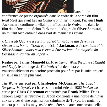
Lors d’une
conférence de presse organisée dans le cadre de la sortie du film
Real Steel
qui avait lieu au
Comic-con International
, l’acteur
Hugh
Jackman
a confirmé le vilain qu’affrontera le Wolverine dans le
film du même nom. Selon
Jackman
, il s’agira du
Silver Samurai
,
un mutant bien entrainé dans l’art de manier les katana.
« Chris McQuarrie a écrit un script fantastique qui devrait se
révéler très bon à l’écran »,
a déclaré
Jackman
. « Je combattrai le
Silver Samurai, alors cela risque d’être excitant. La majorité du
tournage aura lieu au Japon ».
Réalisé par
James Mangold
(
3:10 to Yuma, Walk the Line et Knight
and Day
), le tournage de
The Wolverine
débutera en
vraisembablement en octobre prochain pour être par la suite projeté
en salle un an un plus tard.
The Wolverine
écrit par
Christopher McQuarrie
(
The Usual
Suspects, Valkyrie
), est basés sur la minisérie de 1982
Wolverine
écrite par
Chris Claremont
et dessinée par
Frank Miller
. Dans
celle-ci Logan se retrouve au Japon confronté à une horde de ninjas
aux services d’une organisation criminelle de Tokyo. Le mutant y
tentera par tous les moyens de récupérer son ancienne amante elle-