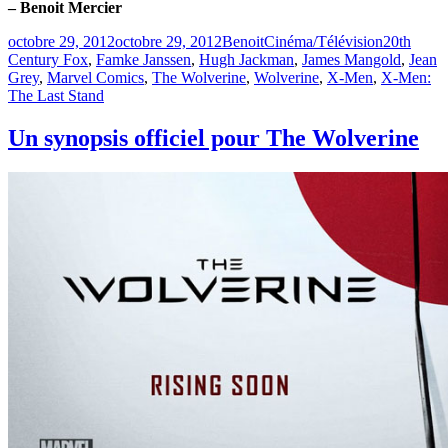
– Benoit Mercier
Publié
Catégories
Étiquettes
octobre 29, 2012
octobre 29, 2012
Benoit
Cinéma/Télévision
20th
le
Century Fox
,
Famke Janssen
,
Hugh Jackman
,
James Mangold
,
Jean
Grey
,
Marvel Comics
,
The Wolverine
,
Wolverine
,
X-Men
,
X-Men:
The Last Stand
Un synopsis officiel pour The Wolverine