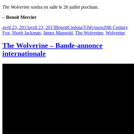
The Wolverine
sortira en salle le 26 juillet prochain.
– Benoit Mercier
Publié
Catégories
Étiquettes
avril 23, 2013
avril 23, 2013
Benoit
Cinéma/Télévision
20th Century
le
Fox
,
Hugh Jackman
,
James Mangold
,
The Wolverine
,
Wolverine
The Wolverine – Bande-annonce
internationale