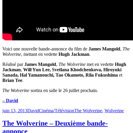
Voici une nouvelle bande-annonce du film de
James Mangold
,
The
Wolverine
, mettant en vedette
Hugh Jackman
.
Réalisé par
James Mangold
,
The Wolverine
met en vedette
Hugh
Jackman
,
Will Yun Lee, Svetlana Khodchenkova, Hiroyuki
Sanada, Hal Yamanouchi, Tao Okamoto, Rila Fukushima
et
Brian Tee
.
The Wolverine
sortira en salle le 26 juillet prochain.
– David
Publié
Catégories
Étiquettes
juin 13, 2013
David
Cinéma/Télévision
The Wolverine
,
Wolverine
le
The Wolverine – Deuxième bande-
annonce