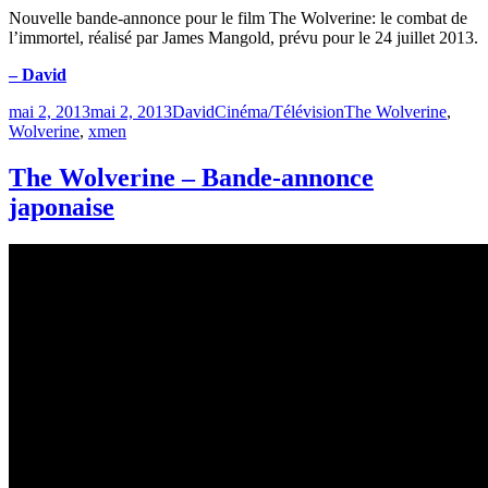
Nouvelle bande-annonce pour le film The Wolverine: le combat de
l’immortel, réalisé par James Mangold, prévu pour le 24 juillet 2013.
– David
Publié
Catégories
Étiquettes
mai 2, 2013
mai 2, 2013
David
Cinéma/Télévision
The Wolverine
,
le
Wolverine
,
xmen
The Wolverine – Bande-annonce
japonaise