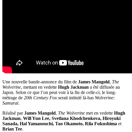
Une nouvelle bande-annonce du film de
James Mangold
,
The
Wolverine
, mettant en vedette
Hugh Jackman
a été diffusée au
Japon. Selon ce que l’on peut voir à la fin de celle-ci, le long-
métrage de
20th Century Fox
serait intitulé là-bas
Wolverine:
Samurai.
Réalisé par
James Mangold
,
The Wolverine
met en vedette
Hugh
Jackman
,
Will Yun Lee, Svetlana Khodchenkova, Hiroyuki
Sanada, Hal Yamanouchi, Tao Okamoto, Rila Fukushima
et
Brian Tee
.