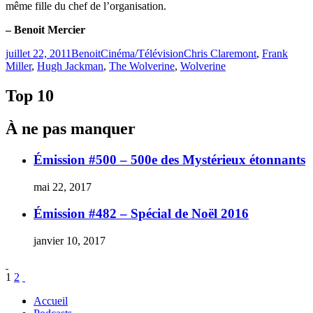
même fille du chef de l’organisation.
– Benoit Mercier
Publié
Catégories
Étiquettes
juillet 22, 2011
Benoit
Cinéma/Télévision
Chris Claremont
,
Frank
le
Miller
,
Hugh Jackman
,
The Wolverine
,
Wolverine
Top 10
À ne pas manquer
Émission #500 – 500e des Mystérieux étonnants
mai 22, 2017
Émission #482 – Spécial de Noël 2016
janvier 10, 2017
Pagination
Page
Page
1
2
des
Accueil