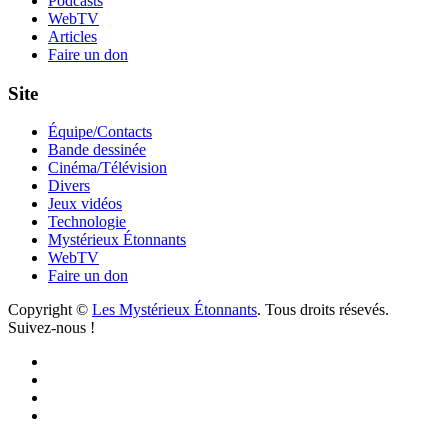
Podcasts
publications
WebTV
Articles
Faire un don
Site
Équipe/Contacts
Bande dessinée
Cinéma/Télévision
Divers
Jeux vidéos
Technologie
Mystérieux Étonnants
WebTV
Faire un don
Copyright ©
Les Mystérieux Étonnants
. Tous droits résevés.
Suivez-nous !
Facebook
YouTube
iTunes
RSS