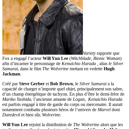
Variety
rapporte que
Fox a engagé l’acteur
Will Yun Lee
(
Witchblade, Bionic Woman
)
afin d’incarner le personnage de
Kenuichio Harada ,
alias
le Silver
Samurai
, dans le film
The Wolverine
mettant en vedette
Hugh
Jackman
.
Créé par
Steve Gerber
et
Bob Brown
, le
Silver Samurai
a la
capacité de charger n’importe quel objet, principalement son sabre,
d’un champ énergétique de tachyon. En plus d’être le demi-frère de
Mariko Yashida
, l’ancienne amante de
Logan
,
Kenuichio Harada
est parfois engagé à titre de garde du corps ou mercenaire. Il aurait
notamment combattu plusieurs héros de l’univers de
Marvel
dont
Daredevil
et bien sûr,
Wolverine
.
Will Yun
Lee
rejoint la distribution de
The Wolverine
alors que les