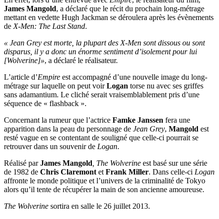
James Mangold
, a déclaré que le récit du prochain long-métrage
mettant en vedette Hugh Jackman se déroulera après les évènements
de
X-Men: The Last Stand
.
« Jean Grey est morte, la plupart des X-Men sont dissous ou sont
disparus, il y a donc un énorme sentiment d’isolement pour lui
[Wolverine]»
, a déclaré le réalisateur.
L’article d’
Empire
est accompagné d’une nouvelle image du long-
métrage sur laquelle on peut voir
Logan
torse nu avec ses griffes
sans adamantium. Le cliché serait vraisemblablement pris d’une
séquence de « flashback ».
Concernant la rumeur que l’actrice
Famke Janssen
fera une
apparition dans la peau du personnage de
Jean Grey
,
Mangold
est
resté vague en se contentant de souligné que celle-ci pourrait se
retrouver dans un souvenir de
Logan
.
Réalisé par
James Mangold
, The Wolverine
est basé sur une série
de 1982 de
Chris Claremont
et
Frank Miller
. Dans celle-ci
Logan
affronte le monde politique et l’univers de la criminalité de Tokyo
alors qu’il tente de récupérer la main de son ancienne amoureuse.
The Wolverine
sortira en salle le 26 juillet 2013.