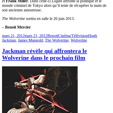
et
Frank Miller
. Dans celle-ci
Logan
affronte la politique et le
monde criminel de Tokyo alors qu’il tente de récupérer la main de
son ancienne amoureuse.
The Wolverine
sortira en salle le 26 juin 2013.
– Benoit Mercier
Publié
Catégories
Étiquettes
mars 21, 2012
mars 21, 2012
Benoit
Cinéma/Télévision
Hugh
le
Jackman
,
James Mangold
,
The Wolverine
,
Wolverine
Jackman révèle qui affrontera le
Wolverine dans le prochain film