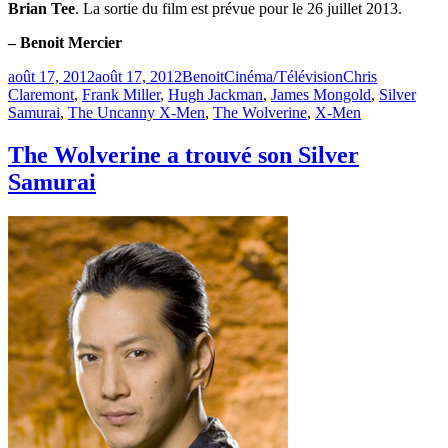
Brian Tee
. La sortie du film est prévue pour le 26 juillet 2013.
– Benoit Mercier
Publié
Catégories
Étiquettes
août 17, 2012
août 17, 2012
Benoit
Cinéma/Télévision
Chris
le
Claremont
,
Frank Miller
,
Hugh Jackman
,
James Mongold
,
Silver
Samurai
,
The Uncanny X-Men
,
The Wolverine
,
X-Men
The Wolverine a trouvé son Silver
Samurai