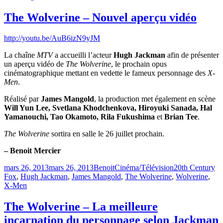
The Wolverine – Nouvel aperçu vidéo
http://youtu.be/AuB6izN9yJM
La chaîne
MTV
a accueilli l’acteur
Hugh Jackman
afin de présenter
un aperçu vidéo de
The Wolverine
, le prochain opus
cinématographique mettant en vedette le fameux personnage des
X-
Men
.
Réalisé par
James Mangold
, la production met également en scène
Will Yun Lee, Svetlana Khodchenkova, Hiroyuki Sanada, Hal
Yamanouchi, Tao Okamoto, Rila Fukushima
et
Brian Tee
.
The Wolverine
sortira en salle le 26 juillet prochain.
– Benoit Mercier
Publié
Catégories
Étiquettes
mars 26, 2013
mars 26, 2013
Benoit
Cinéma/Télévision
20th Century
le
Fox
,
Hugh Jackman
,
James Mangold
,
The Wolverine
,
Wolverine
,
X-Men
The Wolverine – La meilleure
incarnation du personnage selon Jackman