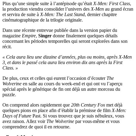
Plus qu’une simple suite à l’antépisode qu’était
X-Men: First Class
,
la production viendra consolider l’univers des
X-Men
au grand écran
et servira de suite à
X-Men: The Last Stand
, dernier chapitre
cinématographique de la trilogie originale.
Dans une récente entrevue publiée dans la version papier du
magazine
Empire
,
Singer
donne finalement quelques détails
concernant les périodes temporelles qui seront explorées dans son
récit.
« Cela aura lieu une dizaine d’années, plus ou moins, après X-Men
3, et dans le passé cela aura lieu environ dix ans après la First
Class. »
De plus, ceux et celles qui eurent l’occasion d’écouter
The
Wolverine
en salle au cours du week-end et qui ont vu l’aperçu
spécial après le générique de fin ont déjà un autre morceau du
puzzle.
On comprend alors rapidement que
20th Century Fox
met déjà
quelques pions en place afin d’établir la prémisse de film
X-Men:
Days of Future
Past. Si vous trouvez que je suis nébuleux, vous
avez raison. Allez voir
The Wolverine
par vous-même et vous
comprendrez de quoi il en retourne.