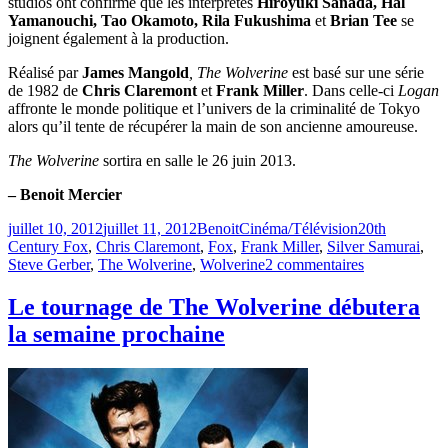
studios ont confirmé que les interprètes
Hiroyuki Sanada, Hal
Yamanouchi, Tao Okamoto, Rila Fukushima
et
Brian Tee
se
joignent également à la production.
Réalisé par
James Mangold
, The Wolverine
est basé sur une série
de 1982 de
Chris Claremont
et
Frank Miller
. Dans celle-ci
Logan
affronte le monde politique et l’univers de la criminalité de Tokyo
alors qu’il tente de récupérer la main de son ancienne amoureuse.
The Wolverine
sortira en salle le 26 juin 2013.
– Benoit Mercier
Publié
Catégories
Étiquettes
juillet 10, 2012
juillet 11, 2012
Benoit
Cinéma/Télévision
20th
le
Century Fox
,
Chris Claremont
,
Fox
,
Frank Miller
,
Silver Samurai
,
sur
Steve Gerber
,
The Wolverine
,
Wolverine
2 commentaires
The
Wolverine
Le tournage de The Wolverine débutera
a
la semaine prochaine
trouvé
son
Silver
Samurai