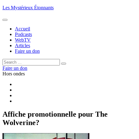
Aller
Les Mystérieux Étonnants
au
contenu
principal
Accueil
Podcasts
WebTV
Articles
Faire un don
Rechercher :
Rechercher
Faire un don
Hors ondes
Facebook
YouTube
iTunes
RSS
Affiche promotionnelle pour The
Wolverine?