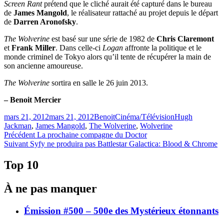
Screen Rant
prétend que le cliché aurait été capturé dans le bureau
de
James Mangold
, le réalisateur rattaché au projet depuis le départ
de
Darren Aronofsky
.
The Wolverine
est basé sur une série de 1982 de
Chris Claremont
et
Frank Miller
. Dans celle-ci
Logan
affronte la politique et le
monde criminel de Tokyo alors qu’il tente de récupérer la main de
son ancienne amoureuse.
The Wolverine
sortira en salle le 26 juin 2013.
– Benoit Mercier
Publié
Catégories
Étiquettes
mars 21, 2012
mars 21, 2012
Benoit
Cinéma/Télévision
Hugh
le
Jackman
,
James Mangold
,
The Wolverine
,
Wolverine
Navigation
Article
Précédent
La prochaine compagne du Doctor
Article
précédent :
Suivant
Syfy ne produira pas Battlestar Galactica: Blood & Chrome
de
Suivant :
l'article
Top 10
À ne pas manquer
Émission #500 – 500e des Mystérieux étonnants