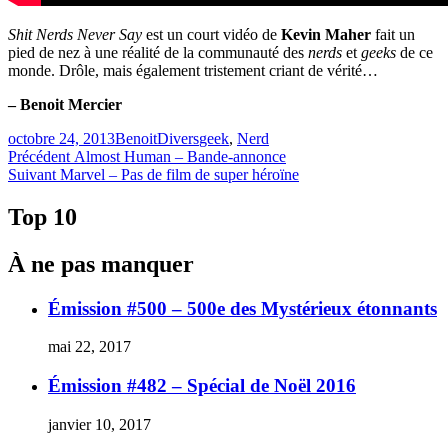
Shit Nerds Never Say
est un court vidéo de
Kevin Maher
fait un
pied de nez à une réalité de la communauté des
nerds
et
geeks
de ce
monde. Drôle, mais également tristement criant de vérité…
– Benoit Mercier
Publié
Catégories
Étiquettes
octobre 24, 2013
Benoit
Divers
geek
,
Nerd
le
Navigation
Article
Précédent
Almost Human – Bande-annonce
Article
précédent :
Suivant
Marvel – Pas de film de super héroïne
de
Suivant :
l'article
Top 10
À ne pas manquer
Émission #500 – 500e des Mystérieux étonnants
mai 22, 2017
Émission #482 – Spécial de Noël 2016
janvier 10, 2017