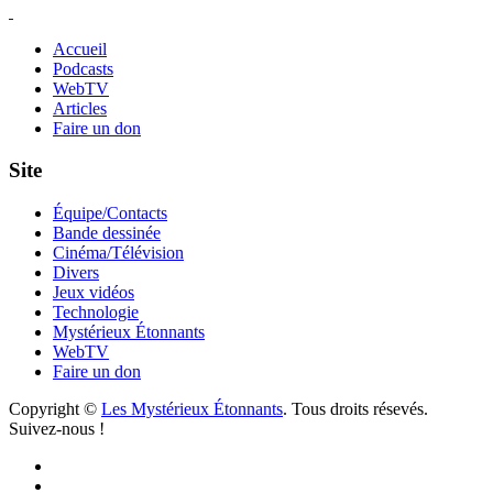
Accueil
Podcasts
WebTV
Articles
Faire un don
Site
Équipe/Contacts
Bande dessinée
Cinéma/Télévision
Divers
Jeux vidéos
Technologie
Mystérieux Étonnants
WebTV
Faire un don
Copyright ©
Les Mystérieux Étonnants
. Tous droits résevés.
Suivez-nous !
Facebook
YouTube