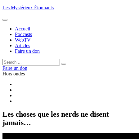
Aller
Les Mystérieux Étonnants
au
contenu
principal
Accueil
Podcasts
WebTV
Articles
Faire un don
Rechercher :
Rechercher
Faire un don
Hors ondes
Facebook
YouTube
iTunes
RSS
Les choses que les nerds ne disent
jamais…