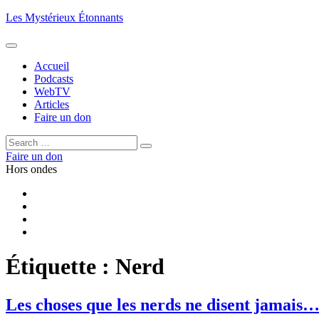
Aller
Les Mystérieux Étonnants
au
contenu
principal
Accueil
Podcasts
WebTV
Articles
Faire un don
Rechercher :
Rechercher
Faire un don
Hors ondes
Facebook
YouTube
iTunes
RSS
Étiquette :
Nerd
Les choses que les nerds ne disent jamais