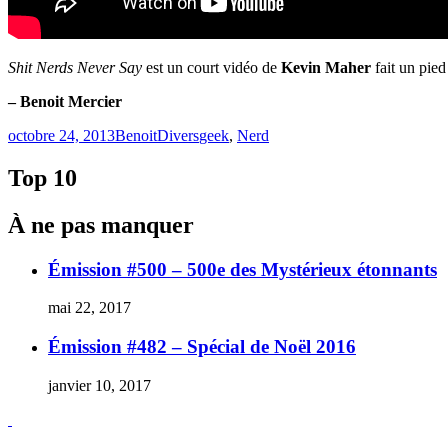
Shit Nerds Never Say
est un court vidéo de
Kevin Maher
fait un pie
– Benoit Mercier
Publié
Catégories
Étiquettes
octobre 24, 2013
Benoit
Divers
geek
,
Nerd
le
Top 10
À ne pas manquer
Émission #500 – 500e des Mystérieux étonnants
mai 22, 2017
Émission #482 – Spécial de Noël 2016
janvier 10, 2017