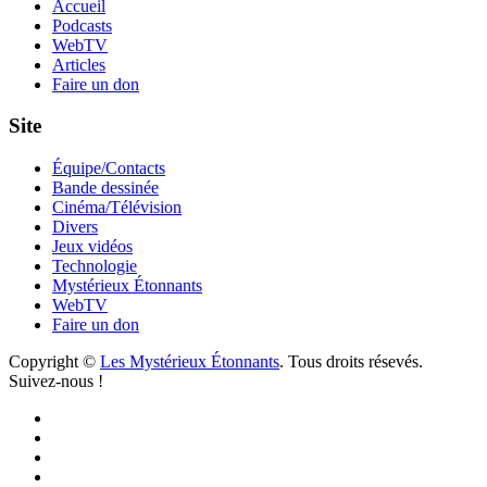
Accueil
Podcasts
WebTV
Articles
Faire un don
Site
Équipe/Contacts
Bande dessinée
Cinéma/Télévision
Divers
Jeux vidéos
Technologie
Mystérieux Étonnants
WebTV
Faire un don
Copyright ©
Les Mystérieux Étonnants
. Tous droits résevés.
Suivez-nous !
Facebook
YouTube
iTunes
RSS