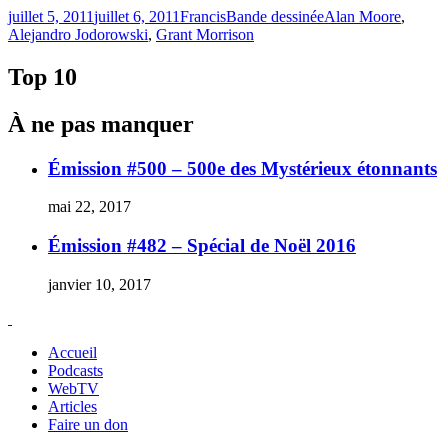
Publié
Catégories
Étiquettes
juillet 5, 2011
juillet 6, 2011
Francis
Bande dessinée
Alan Moore
,
le
Alejandro Jodorowski
,
Grant Morrison
Top 10
À ne pas manquer
Émission #500 – 500e des Mystérieux étonnants
mai 22, 2017
Émission #482 – Spécial de Noël 2016
janvier 10, 2017
Accueil
Podcasts
WebTV
Articles
Faire un don