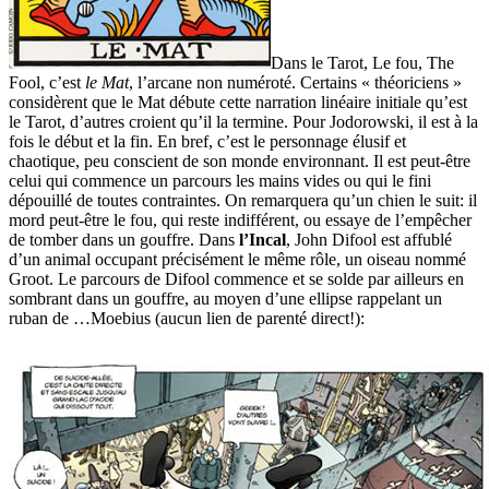
Dans le Tarot, Le fou, The
Fool, c’est
le Mat
, l’arcane non numéroté. Certains « théoriciens »
considèrent que le Mat débute cette narration linéaire initiale qu’est
le Tarot, d’autres croient qu’il la termine. Pour Jodorowski, il est à la
fois le début et la fin. En bref, c’est le personnage élusif et
chaotique, peu conscient de son monde environnant. Il est peut-être
celui qui commence un parcours les mains vides ou qui le fini
dépouillé de toutes contraintes. On remarquera qu’un chien le suit: il
mord peut-être le fou, qui reste indifférent, ou essaye de l’empêcher
de tomber dans un gouffre. Dans
l’Incal
, John Difool est affublé
d’un animal occupant précisément le même rôle, un oiseau nommé
Groot. Le parcours de Difool commence et se solde par ailleurs en
sombrant dans un gouffre, au moyen d’une ellipse rappelant un
ruban de …Moebius (aucun lien de parenté direct!):