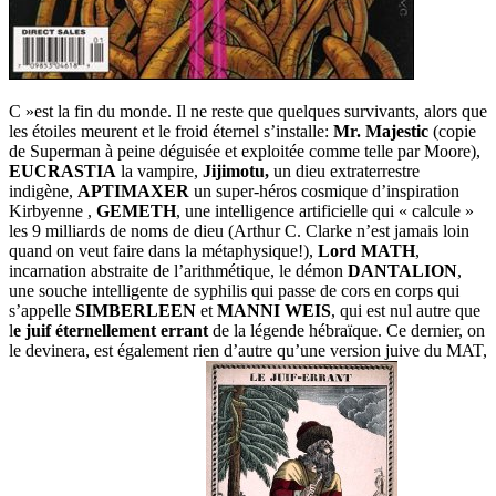
C »est la fin du monde. Il ne reste que quelques survivants, alors que
les étoiles meurent et le froid éternel s’installe:
Mr. Majestic
(copie
de Superman à peine déguisée et exploitée comme telle par Moore),
EUCRASTIA
la vampire,
Jijimotu,
un dieu extraterrestre
indigène,
APTIMAXER
un super-héros cosmique d’inspiration
Kirbyenne
,
GEMETH
, une intelligence artificielle qui « calcule »
les 9 milliards de noms de dieu (Arthur C. Clarke n’est jamais loin
quand on veut faire dans la métaphysique!),
Lord MATH
,
incarnation abstraite de l’arithmétique, le démon
DANTALION
,
une souche intelligente de syphilis qui passe de cors en corps qui
s’appelle
SIMBERLEEN
et
MANNI WEIS
, qui est nul autre que
l
e juif
éternellement errant
de la légende hébraïque. Ce dernier, on
le devinera, est également rien d’autre qu’une version juive du MAT,