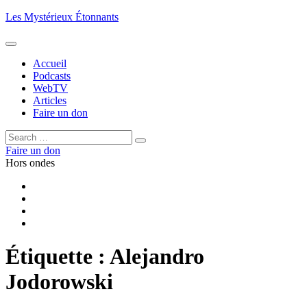
Aller
Les Mystérieux Étonnants
au
contenu
principal
Accueil
Podcasts
WebTV
Articles
Faire un don
Rechercher :
Rechercher
Faire un don
Hors ondes
Facebook
YouTube
iTunes
RSS
Étiquette :
Alejandro
Jodorowski