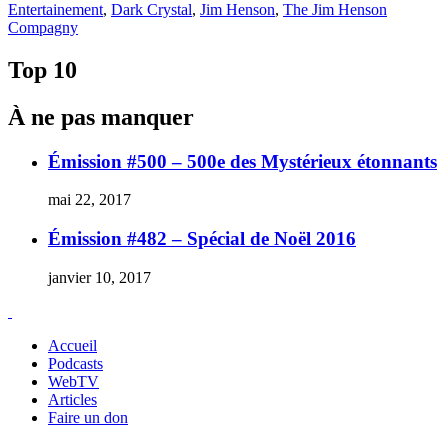
le
Entertainement
,
Dark Crystal
,
Jim Henson
,
The Jim Henson
Compagny
Top 10
À ne pas manquer
Émission #500 – 500e des Mystérieux étonnants
mai 22, 2017
Émission #482 – Spécial de Noël 2016
janvier 10, 2017
Accueil
Podcasts
WebTV
Articles
Faire un don