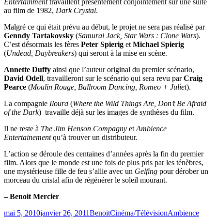
Entertainment
travaillent présentement conjointement sur une suite
au film de 1982,
Dark Crystal
.
Malgré ce qui était prévu au début, le projet ne sera pas réalisé par
Genndy Tartakovsky
(
Samurai Jack, Star Wars : Clone Wars
).
C’est désormais les fères
Peter Spierig
et
Michael Spierig
(
Undead, Daybreakers
) qui seront à la mise en scène.
Annette Duffy
ainsi que l’auteur original du premier scénario,
David Odell
, travailleront sur le scénario qui sera revu par
Craig
Pearce
(
Moulin Rouge, Ballroom Dancing, Romeo + Juliet
).
La compagnie
Iloura
(
Where the Wild Things Are, Don’t Be Afraid
of the Dark
) travaille déjà sur les images de synthèses du film.
Il ne reste à
The Jim Henson Compagny
et
Ambience
Entertainement
qu’à trouver un distributeur.
L’action se déroule des centaines d’années après la fin du premier
film. Alors que le monde est une fois de plus pris par les ténèbres,
une mystérieuse fille de feu s’allie avec un
Gelfing
pour dérober un
morceau du cristal afin de régénérer le soleil mourant.
– Benoit Mercier
Publié
Catégories
Étiquettes
mai 5, 2010
janvier 26, 2011
Benoit
Cinéma/Télévision
Ambience