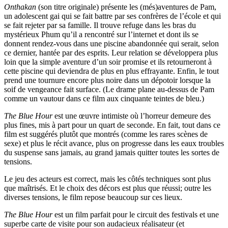
Onthakan
(son titre originale) présente les (més)aventures de Pam,
un adolescent gai qui se fait battre par ses confrères de l’école et qui
se fait rejeter par sa famille. Il trouve refuge dans les bras du
mystérieux Phum qu’il a rencontré sur l’internet et dont ils se
donnent rendez-vous dans une piscine abandonnée qui serait, selon
ce dernier, hantée par des esprits. Leur relation se développera plus
loin que la simple aventure d’un soir promise et ils retourneront à
cette piscine qui deviendra de plus en plus effrayante. Enfin, le tout
prend une tournure encore plus noire dans un dépotoir lorsque la
soif de vengeance fait surface. (Le drame plane au-dessus de Pam
comme un vautour dans ce film aux cinquante teintes de bleu.)
The Blue Hour
est une œuvre intimiste où l’horreur demeure des
plus fines, mis à part pour un quart de seconde. En fait, tout dans ce
film est suggérés plutôt que montrés (comme les rares scènes de
sexe) et plus le récit avance, plus on progresse dans les eaux troubles
du suspense sans jamais, au grand jamais quitter toutes les sortes de
tensions.
Le jeu des acteurs est correct, mais les côtés techniques sont plus
que maîtrisés. Et le choix des décors est plus que réussi; outre les
diverses tensions, le film repose beaucoup sur ces lieux.
The Blue Hour
est un film parfait pour le circuit des festivals et une
superbe carte de visite pour son audacieux réalisateur (et