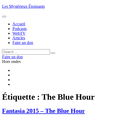
Aller
Les Mystérieux Étonnants
au
contenu
principal
Accueil
Podcasts
WebTV
Articles
Faire un don
Rechercher :
Rechercher
Faire un don
Hors ondes
Facebook
YouTube
iTunes
RSS
Étiquette :
The Blue Hour
Fantasia 2015 – The Blue Hour