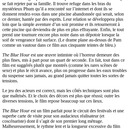
se fait rejeter par sa famille. Il trouve refuge dans les bras du
mystérieux Phum qu’il a rencontré sur l’internet et dont ils se
donnent rendez-vous dans une piscine abandonnée qui serait, selon
ce dernier, hantée par des esprits. Leur relation se développera plus
loin que la simple aventure d’un soir promise et ils retourneront à
cette piscine qui deviendra de plus en plus effrayante. Enfin, le tout
prend une tournure encore plus noire dans un dépotoir lorsque la
soif de vengeance fait surface. (Le drame plane au-dessus de Pam
comme un vautour dans ce film aux cinquante teintes de bleu.)
The Blue Hour
est une œuvre intimiste où l’horreur demeure des
plus fines, mis à part pour un quart de seconde. En fait, tout dans ce
film est suggérés plutôt que montrés (comme les rares scènes de
sexe) et plus le récit avance, plus on progresse dans les eaux troubles
du suspense sans jamais, au grand jamais quitter toutes les sortes de
tensions.
Le jeu des acteurs est correct, mais les côtés techniques sont plus
que maîtrisés. Et le choix des décors est plus que réussi; outre les
diverses tensions, le film repose beaucoup sur ces lieux.
The Blue Hour
est un film parfait pour le circuit des festivals et une
superbe carte de visite pour son audacieux réalisateur (et
coscénariste) dont il s’agit de son premier long métrage.
Malheureusement, le rythme lent et la longueur excessive du film