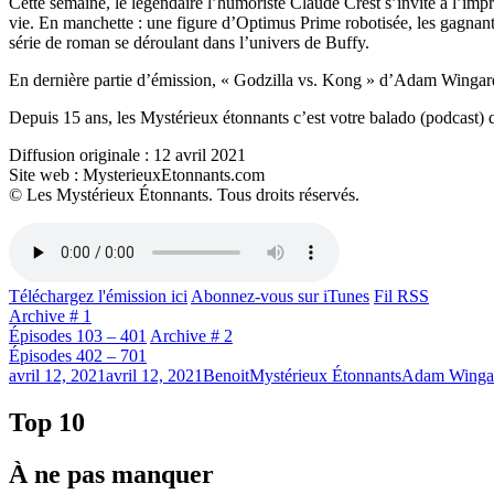
Cette semaine, le légendaire l’humoriste Claude Crest s’invite à l’imp
vie. En manchette : une figure d’Optimus Prime robotisée, les gagnant
série de roman se déroulant dans l’univers de Buffy.
En dernière partie d’émission, « Godzilla vs. Kong » d’Adam Wingar
Depuis 15 ans, les Mystérieux étonnants c’est votre balado (podcast) q
Diffusion originale : 12 avril 2021
Site web : MysterieuxEtonnants.com
© Les Mystérieux Étonnants. Tous droits réservés.
Téléchargez l'émission ici
Abonnez-vous sur iTunes
Fil RSS
Archive # 1
Épisodes 103 – 401
Archive # 2
Épisodes 402 – 701
Publié
Catégories
Étiquettes
avril 12, 2021
avril 12, 2021
Benoit
Mystérieux Étonnants
Adam Winga
le
Top 10
À ne pas manquer