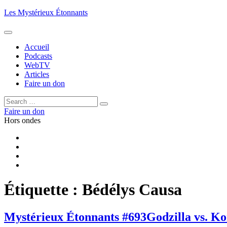
Aller
Les Mystérieux Étonnants
au
contenu
principal
Accueil
Podcasts
WebTV
Articles
Faire un don
Rechercher :
Rechercher
Faire un don
Hors ondes
Facebook
YouTube
iTunes
RSS
Étiquette :
Bédélys Causa
Mystérieux Étonnants #693
Godzilla vs. K