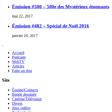
Émission #500 – 500e des Mystérieux étonnants
mai 22, 2017
Émission #482 – Spécial de Noël 2016
janvier 10, 2017
Accueil
Podcasts
WebTV
Articles
Faire un don
Site
Équipe/Contacts
Bande dessinée
Cinéma/Télévision
Divers
Jeux vidéos