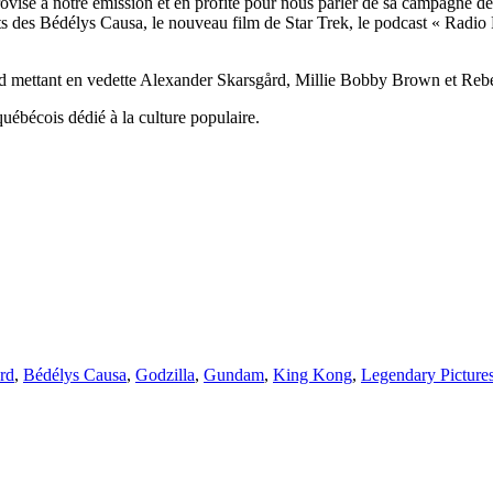
rovise à notre émission et en profite pour nous parler de sa campagne d
s des Bédélys Causa, le nouveau film de Star Trek, le podcast « Radio R
d mettant en vedette Alexander Skarsgård, Millie Bobby Brown et Reb
uébécois dédié à la culture populaire.
rd
,
Bédélys Causa
,
Godzilla
,
Gundam
,
King Kong
,
Legendary Picture