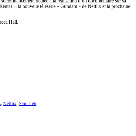
e sociofinancement dédiée à la réalisation d’un documentaire sur sa
ental », la nouvelle télésérie « Gundam » de Netflix et la prochaine
ecca Hall.
s
,
Netflix
,
Star Trek