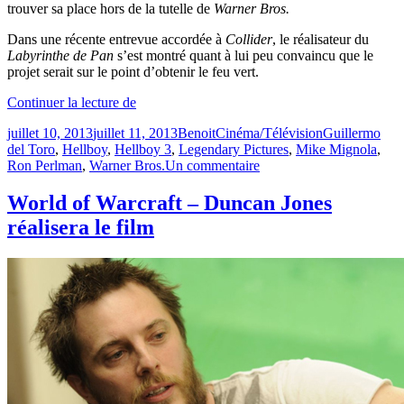
trouver sa place hors de la tutelle de
Warner Bros.
Dans une récente entrevue accordée à
Collider
, le réalisateur du
Labyrinthe de Pan
s’est montré quant à lui peu convaincu que le
projet serait sur le point d’obtenir le feu vert.
« Hellboy
Continuer la lecture de
3
Publié
Catégories
Étiquettes
juillet 10, 2013
juillet 11, 2013
Benoit
Cinéma/Télévision
Guillermo
–
le
del Toro
,
Hellboy
,
Hellboy 3
,
Legendary Pictures
,
Mike Mignola
,
Pourrait
sur
Ron Perlman
,
Warner Bros.
Un commentaire
ne
Hellboy
jamais
3
voir
World of Warcraft – Duncan Jones
–
le
réalisera le film
Pourrait
jour &rquo;
ne
jamais
voir
le
jour