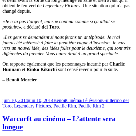
et demi avant la sortie du long-métrage en salle et bien avant qu’il
obtient le feu vert de
Legendary Pictures
. Une situation qui n’a pas
changé depuis.
«Je n’ai pas l’argent, mais je continu comme si ça allait se
produire»
, a déclaré
del Toro
.
«Les gens se demandent si nous ferons un antépisode. Je n’ai
jamais été intéressé à faire la première vague d’invasion. Je vais
vers un nouvel idée, des idées folles pour le deuxième, qui sont très
différentes du premier. Vous aurez droit à un grand spectacle.
On rapporte également que les personnages incarné par
Charlie
Hunnam
et
Rinko Kikuchi
sont censé revenir pour la suite.
– Benoit Mercier
Publié
Catégories
Étiquettes
juin 10, 2014
juin 10, 2014
Benoit
Cinéma/Télévision
Guillermo del
le
Toro
,
Legendary Pictures
,
Pacific Rim
,
Pacific Rim 2
Warcarft au cinéma – L’attente sera
longue