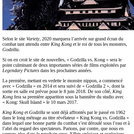
Selon le site
Variety
, 2020 marquera l’arrivée sur grand écran du
combat tant attendu entre
King Kong
et le roi de tous les monstres,
Godzilla
.
Si on en croit le site de nouvelles, « Godzilla vs. Kong » sera le
point culminant de deux importantes séries de films exploitées par
Legendary Pictures
dans les prochaines années.
La première, mettant en vedette le monstre nippon, a commencé
avec « Godzilla » en 2014 et sera suivi de « Godzilla 2 », dont la
sortie en salle est prévue pour le 8 juin 2018. De son côté,
King
Kong
fera sa première apparition sous la bannière du studio avec
« Kong: Skull Island » le 10 mars 2017.
King Kong
et
Godzilla
se sont déjà affrontés par le passé en 1962
dans le long métrage au titre révélateur « King Kong vs. Godzilla »
dans lequel une bonne partie du combat s’est déroulé sous l’eau et à
l’abri du regard des spectateurs. Parions, par contre, que nous en
verrons plus dans le prochain opus. Effets spéciaux et explosions