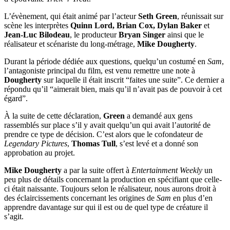
L’évènement, qui était animé par l’acteur
Seth Green
, réunissait sur
scène les interprètes
Quinn Lord, Brian Cox, Dylan Baker
et
Jean-Luc Bilodeau
, le producteur
Bryan Singer
ainsi que le
réalisateur et scénariste du long-métrage,
Mike Dougherty
.
Durant la période dédiée aux questions, quelqu’un costumé en
Sam
,
l’antagoniste principal du film, est venu remettre une note à
Dougherty
sur laquelle il était inscrit “faites une suite”. Ce dernier a
répondu qu’il “aimerait bien, mais qu’il n’avait pas de pouvoir à cet
égard”.
À la suite de cette déclaration,
Green
a demandé aux gens
rassemblés sur place s’il y avait quelqu’un qui avait l’autorité de
prendre ce type de décision. C’est alors que le cofondateur de
Legendary Pictures
,
Thomas Tull
, s’est levé et a donné son
approbation au projet.
Mike Dougherty
a par la suite offert à
Entertainment Weekly
un
peu plus de détails concernant la production en spécifiant que celle-
ci était naissante. Toujours selon le réalisateur, nous aurons droit à
des éclaircissements concernant les origines de
Sam
en plus d’en
apprendre davantage sur qui il est ou de quel type de créature il
s’agit.