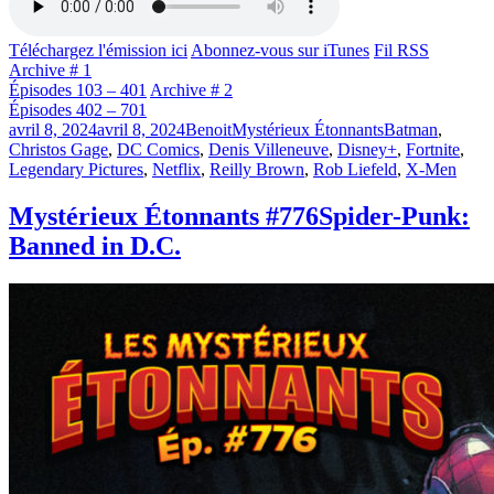
Téléchargez l'émission ici
Abonnez-vous sur iTunes
Fil RSS
Archive # 1
Épisodes 103 – 401
Archive # 2
Épisodes 402 – 701
Publié
Catégories
Étiquettes
avril 8, 2024
avril 8, 2024
Benoit
Mystérieux Étonnants
Batman
,
le
Christos Gage
,
DC Comics
,
Denis Villeneuve
,
Disney+
,
Fortnite
,
Legendary Pictures
,
Netflix
,
Reilly Brown
,
Rob Liefeld
,
X-Men
Mystérieux Étonnants #776
Spider-Punk:
Banned in D.C.