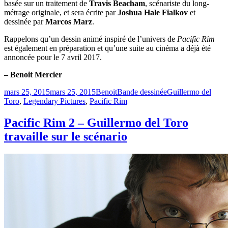
basée sur un traitement de
Travis Beacham
, scénariste du long-
métrage originale, et sera écrite par
Joshua Hale Fialkov
et
dessinée par
Marcos Marz
.
Rappelons qu’un dessin animé inspiré de l’univers de
Pacific Rim
est également en préparation et qu’une suite au cinéma a déjà été
annoncée pour le 7 avril 2017.
– Benoit Mercier
Publié
Catégories
Étiquettes
mars 25, 2015
mars 25, 2015
Benoit
Bande dessinée
Guillermo del
le
Toro
,
Legendary Pictures
,
Pacific Rim
Pacific Rim 2 – Guillermo del Toro
travaille sur le scénario