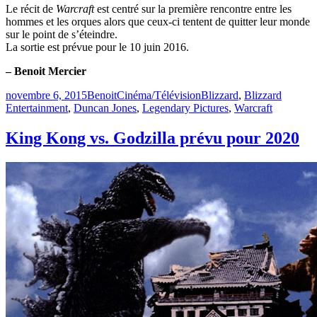
Le récit de
Warcraft
est centré sur la première rencontre entre les
hommes et les orques alors que ceux-ci tentent de quitter leur monde
sur le point de s’éteindre.
La sortie est prévue pour le 10 juin 2016.
– Benoit Mercier
Publié
Catégories
Étiquettes
novembre 6, 2015
Benoit
Cinéma/Télévision
Blizzard
,
Blizzard
le
Entertainment
,
Duncan Jones
,
Legendary Pictures
,
Warcraft
King Kong vs. Godzilla prévu pour 2020