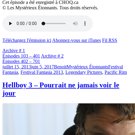
Cet épisode a été enregistré à CHOQ.ca
© Les Mystérieux Étonnants. Tous droits réservés.
Téléchargez l'émission ici
Abonnez-vous sur iTunes
Fil RSS
Archive # 1
Épisodes 103 – 401
Archive # 2
Épisodes 402 – 701
Publié
Catégories
Étiquettes
juillet 15, 2013
juin 5, 2017
Benoit
Mystérieux Étonnants
Festival
le
Fantasia
,
Festival Fantasia 2013
,
Legendary Pictures
,
Pacific Rim
Hellboy 3 – Pourrait ne jamais voir le
jour