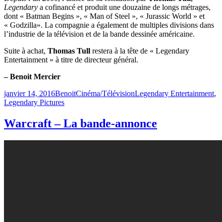
Legendary
a cofinancé et produit une douzaine de longs métrages,
dont « Batman Begins », « Man of Steel », « Jurassic World » et
« Godzilla». La compagnie a également de multiples divisions dans
l’industrie de la télévision et de la bande dessinée américaine.
Suite à achat,
Thomas Tull
restera à la tête de « Legendary
Entertainment » à titre de directeur général.
– Benoit Mercier
Publié
Catégories
Étiquettes
janvier 14, 2016
Benoit
Cinéma/Télévision
Legendary Entertainment
,
le
Legendary Pictures
Warcraft – La bande-annonce