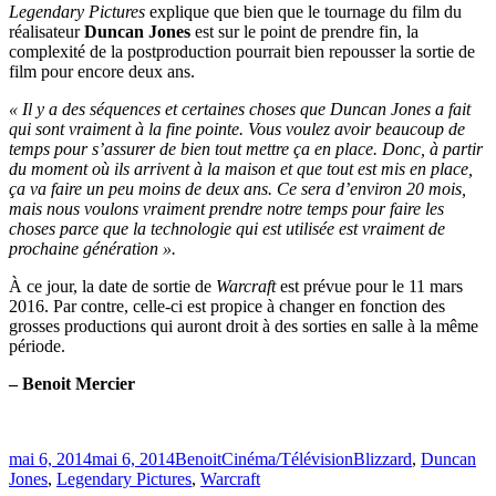
Legendary Pictures
explique que bien que le tournage du film du
réalisateur
Duncan Jones
est sur le point de prendre fin, la
complexité de la postproduction pourrait bien repousser la sortie de
film pour encore deux ans.
« Il y a des séquences et certaines choses que Duncan Jones a fait
qui sont vraiment à la fine pointe. Vous voulez avoir beaucoup de
temps pour s’assurer de bien tout mettre ça en place. Donc, à partir
du moment où ils arrivent à la maison et que tout est mis en place,
ça va faire un peu moins de deux ans. Ce sera d’environ 20 mois,
mais nous voulons vraiment prendre notre temps pour faire les
choses parce que la technologie qui est utilisée est vraiment de
prochaine génération ».
À ce jour, la date de sortie de
Warcraft
est prévue pour le 11 mars
2016. Par contre, celle-ci est propice à changer en fonction des
grosses productions qui auront droit à des sorties en salle à la même
période.
– Benoit Mercier
Publié
Catégories
Étiquettes
mai 6, 2014
mai 6, 2014
Benoit
Cinéma/Télévision
Blizzard
,
Duncan
le
Jones
,
Legendary Pictures
,
Warcraft