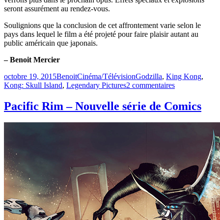
seront assurément au rendez-vous.
Soulignions que la conclusion de cet affrontement varie selon le
pays dans lequel le film a été projeté pour faire plaisir autant au
public américain que japonais.
– Benoit Mercier
Publié
Catégories
Étiquettes
octobre 19, 2015
Benoit
Cinéma/Télévision
Godzilla
,
King Kong
,
le
sur
Kong: Skull Island
,
Legendary Pictures
2 commentaires
King
Kong
Pacific Rim – Nouvelle série de Comics
vs.
Godzilla
prévu
pour
2020