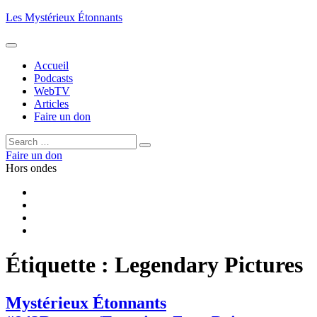
Aller
Les Mystérieux Étonnants
au
contenu
principal
Accueil
Podcasts
WebTV
Articles
Faire un don
Rechercher :
Rechercher
Faire un don
Hors ondes
Facebook
YouTube
iTunes
RSS
Étiquette :
Legendary Pictures
Mystérieux Étonnants