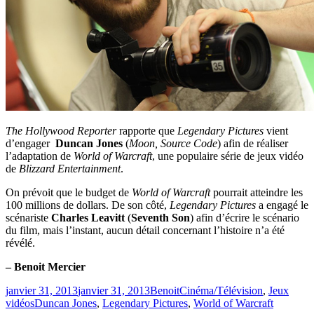
The Hollywood Reporter
rapporte que
Legendary Pictures
vient
d’engager
Duncan Jones
(
Moon, Source Code
) afin de réaliser
l’adaptation de
World of Warcraft
, une populaire série de jeux vidéo
de
Blizzard Entertainment
.
On prévoit que le budget de
World of Warcraft
pourrait atteindre les
100 millions de dollars. De son côté,
Legendary Pictures
a engagé le
scénariste
Charles Leavitt
(
Seventh Son
) afin d’écrire le scénario
du film, mais l’instant, aucun détail concernant l’histoire n’a été
révélé.
– Benoit Mercier
Publié
Catégories
janvier 31, 2013
janvier 31, 2013
Benoit
Cinéma/Télévision
,
Jeux
le
Étiquettes
vidéos
Duncan Jones
,
Legendary Pictures
,
World of Warcraft