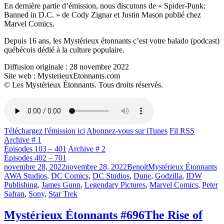
En dernière partie d’émission, nous discutons de « Spider-Punk:
Banned in D.C. » de Cody Zignar et Justin Mason publié chez
Marvel Comics.
Depuis 16 ans, les Mystérieux étonnants c’est votre balado (podcast)
québécois dédié à la culture populaire.
Diffusion originale : 28 novembre 2022
Site web : MysterieuxEtonnants.com
© Les Mystérieux Étonnants. Tous droits réservés.
Téléchargez l'émission ici
Abonnez-vous sur iTunes
Fil RSS
Archive # 1
Épisodes 103 – 401
Archive # 2
Épisodes 402 – 701
Publié
Catégories
Ét
novembre 28, 2022
novembre 28, 2022
Benoit
Mystérieux Étonnants
le
AWA Studios
,
DC Comics
,
DC Studios
,
Dune
,
Godzilla
,
IDW
Publishing
,
James Gunn
,
Legendary Pictures
,
Marvel Comics
,
Peter
Safran
,
Sony
,
Star Trek
Mystérieux Étonnants #696
The Rise of