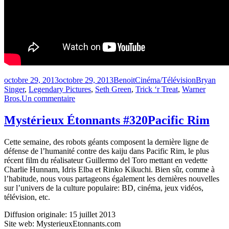
Publié
Catégories
Étiquettes
octobre 29, 2013
octobre 29, 2013
Benoit
Cinéma/Télévision
Bryan
le
Singer
,
Legendary Pictures
,
Seth Green
,
Trick ‘r Treat
,
Warner
sur
Bros.
Un commentaire
Trick
‘r
Mystérieux Étonnants #320
Pacific Rim
Treat
2
Cette semaine, des robots géants composent la dernière ligne de
annoncé
défense de l’humanité contre des kaiju dans Pacific Rim, le plus
récent film du réalisateur Guillermo del Toro mettant en vedette
Charlie Hunnam, Idris Elba et Rinko Kikuchi. Bien sûr, comme à
l’habitude, nous vous partageons également les dernières nouvelles
sur l’univers de la culture populaire: BD, cinéma, jeux vidéos,
télévision, etc.
Diffusion originale: 15 juillet 2013
Site web: MysterieuxEtonnants.com