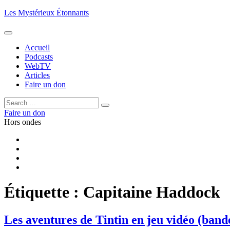
Aller
Les Mystérieux Étonnants
au
contenu
principal
Accueil
Podcasts
WebTV
Articles
Faire un don
Rechercher :
Rechercher
Faire un don
Hors ondes
Facebook
YouTube
iTunes
RSS
Étiquette :
Capitaine Haddock
Les aventures de Tintin en jeu vidéo (ban