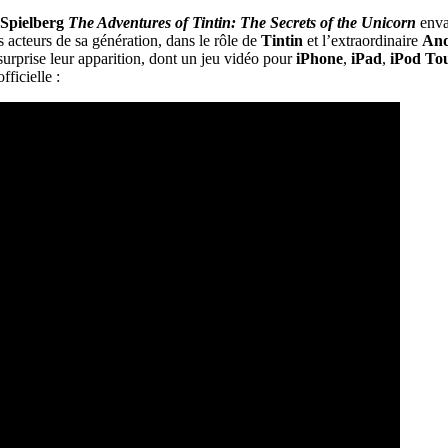
 Spielberg
The Adventures of Tintin: The Secrets of the Unicorn
envah
rs acteurs de sa génération, dans le rôle de
Tintin
et l’extraordinaire
And
urprise leur apparition, dont un jeu vidéo pour
iPhone
,
iPad
,
iPod To
ficielle :