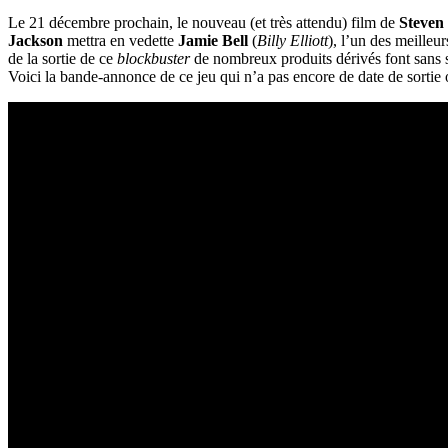
Le 21 décembre prochain, le nouveau (et très attendu) film de
Steven
Jackson
mettra en vedette
Jamie Bell
(
Billy Elliott
), l’un des meilleu
de la sortie de ce
blockbuster
de nombreux produits dérivés font sans s
Voici la bande-annonce de ce jeu qui n’a pas encore de date de sortie of