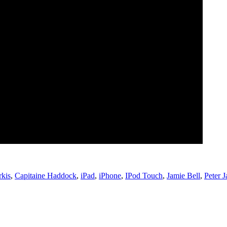
kis
,
Capitaine Haddock
,
iPad
,
iPhone
,
IPod Touch
,
Jamie Bell
,
Peter 