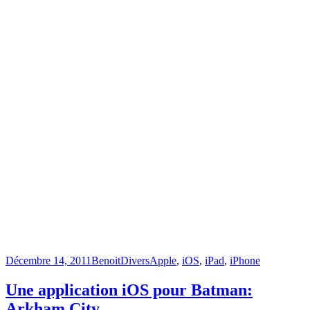
Publié
Catégories
Étiquettes
Décembre 14, 2011
Benoit
Divers
Apple
,
iOS
,
iPad
,
iPhone
le
Une application iOS pour Batman:
Arkham City