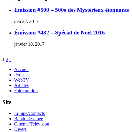
Émission #500 – 500e des Mystérieux étonnants
mai 22, 2017
Émission #482 – Spécial de Noël 2016
janvier 10, 2017
Pagination
Page
Page
1
2
des
Accueil
Podcasts
publications
WebTV
Articles
Faire un don
Site
Équipe/Contacts
Bande dessinée
Cinéma/Télévision
Divers