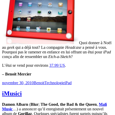
Quoi donner à Noël
au
geek
qui a déjà tout? La compagnie
Headcase
a pensé à vous.
Pourquoi pas le ramener en enfance en lui offrant un étui pour
iPad
conçu afin de ressembler un
Etch-a-Sketch
?
L’étui se vend pour environs
37.99 US
.
– Benoit Mercier
Publié
Catégories
Étiquettes
novembre 30, 2010
Benoit
Technologie
iPad
le
iMusici
Damon Albarn
(
Blur
;
The Good, the Bad & the Queen
,
Mali
Music
…) a annoncer qu’il enregistrait présentement un nouvel
album de
Gorillaz
. Quelques spécialistes furent surpris puisqu’ils