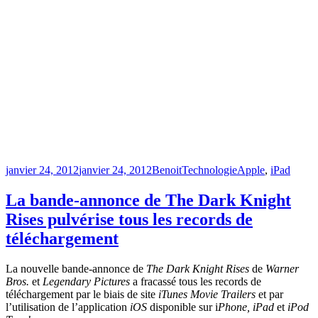
Publié
Catégories
Étiquettes
janvier 24, 2012
janvier 24, 2012
Benoit
Technologie
Apple
,
iPad
le
La bande-annonce de The Dark Knight
Rises pulvérise tous les records de
téléchargement
La nouvelle bande-annonce de
The Dark Knight Rises
de
Warner
Bros.
et
Legendary Pictures
a fracassé tous les records de
téléchargement par le biais de site
iTunes Movie Trailers
et par
l’utilisation de l’application
iOS
disponible sur i
Phone, iPad
et
iPod