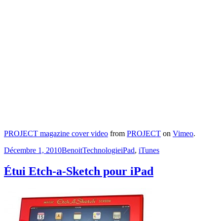
PROJECT magazine cover video
from
PROJECT
on
Vimeo
.
Publié
Catégories
Étiquettes
Décembre 1, 2010
Benoit
Technologie
iPad
,
iTunes
le
Étui Etch-a-Sketch pour iPad