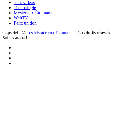
Jeux vidéos
Technologie
Mystérieux Étonnants
WebTV
Faire un don
Copyright ©
Les Mystérieux Étonnants
. Tous droits résevés.
Suivez-nous !
Facebook
YouTube
iTunes
RSS