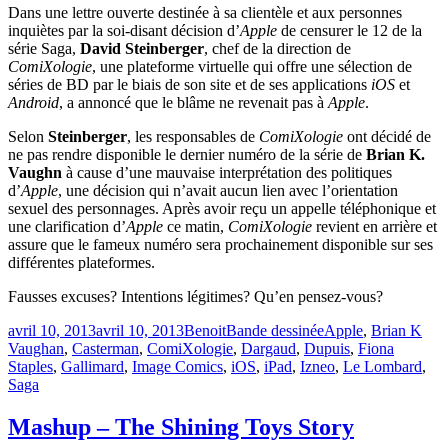
Dans une lettre ouverte destinée à sa clientèle et aux personnes
inquiètes par la soi-disant décision d’
Apple
de censurer le 12 de la
série Saga,
David Steinberger
, chef de la direction de
ComiXologie
, une plateforme virtuelle qui offre une sélection de
séries de BD par le biais de son site et de ses applications
iOS
et
Android
, a annoncé que le blâme ne revenait pas à
Apple
.
Selon
Steinberger
, les responsables de
ComiXologie
ont décidé de
ne pas rendre disponible le dernier numéro de la série de
Brian K.
Vaughn
à cause d’une mauvaise interprétation des politiques
d’
Apple
, une décision qui n’avait aucun lien avec l’orientation
sexuel des personnages. Après avoir reçu un appelle téléphonique et
une clarification d’
Apple
ce matin,
ComiXologie
revient en arrière et
assure que le fameux numéro sera prochainement disponible sur ses
différentes plateformes.
Fausses excuses? Intentions légitimes? Qu’en pensez-vous?
Publié
Catégories
Étiquettes
avril 10, 2013
avril 10, 2013
Benoit
Bande dessinée
Apple
,
Brian K
le
Vaughan
,
Casterman
,
ComiXologie
,
Dargaud
,
Dupuis
,
Fiona
Staples
,
Gallimard
,
Image Comics
,
iOS
,
iPad
,
Izneo
,
Le Lombard
,
Saga
Mashup – The Shining Toys Story