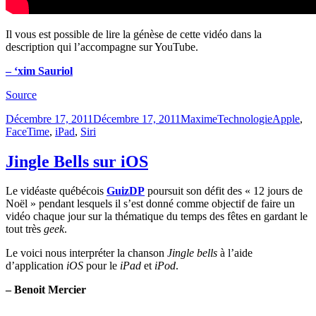
Il vous est possible de lire la génèse de cette vidéo dans la
description qui l’accompagne sur YouTube.
– ‘xim Sauriol
Source
Publié
Catégories
Étiquettes
Décembre 17, 2011
Décembre 17, 2011
Maxime
Technologie
Apple
,
le
FaceTime
,
iPad
,
Siri
Jingle Bells sur iOS
Le vidéaste québécois
GuizDP
poursuit son défit des « 12 jours de
Noël » pendant lesquels il s’est donné comme objectif de faire un
vidéo chaque jour sur la thématique du temps des fêtes en gardant le
tout très
geek
.
Le voici nous interpréter la chanson
Jingle bells
à l’aide
d’application
iOS
pour le
iPad
et
iPod
.
– Benoit Mercier