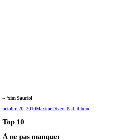
– ‘xim Sauriol
Publié
Catégories
Étiquettes
octobre 20, 2010
Maxime
Divers
iPad
,
iPhone
le
Top 10
À ne pas manquer