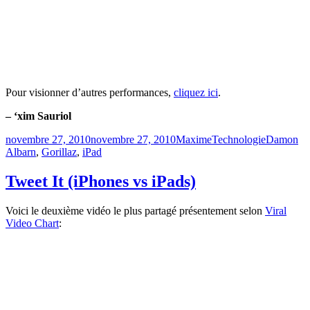
Pour visionner d’autres performances,
cliquez ici
.
– ‘xim Sauriol
Publié
Catégories
Étiquettes
novembre 27, 2010
novembre 27, 2010
Maxime
Technologie
Damon
le
Albarn
,
Gorillaz
,
iPad
Tweet It (iPhones vs iPads)
Voici le deuxième vidéo le plus partagé présentement selon
Viral
Video Chart
: