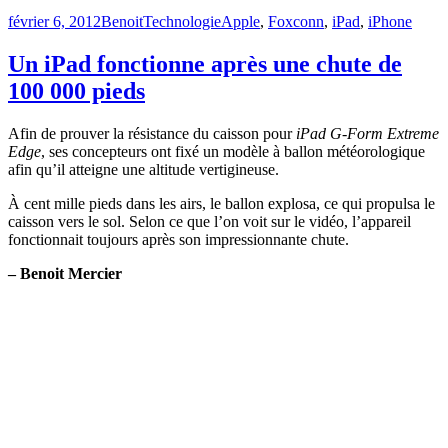
Publié
Catégories
Étiquettes
février 6, 2012
Benoit
Technologie
Apple
,
Foxconn
,
iPad
,
iPhone
le
Un iPad fonctionne après une chute de
100 000 pieds
Afin de prouver la résistance du caisson pour
iPad
G-Form Extreme
Edge
, ses concepteurs ont fixé un modèle à ballon météorologique
afin qu’il atteigne une altitude vertigineuse.
À cent mille pieds dans les airs, le ballon explosa, ce qui propulsa le
caisson vers le sol. Selon ce que l’on voit sur le vidéo, l’appareil
fonctionnait toujours après son impressionnante chute.
– Benoit Mercier