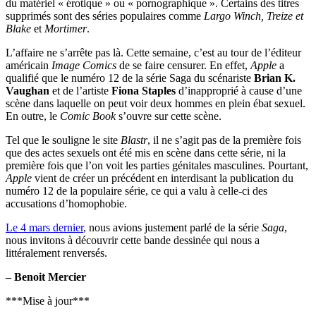
du matériel « érotique » ou « pornographique ». Certains des titres
supprimés sont des séries populaires comme
Largo Winch, Treize et
Blake
et
Mortimer
.
L’affaire ne s’arrête pas là. Cette semaine, c’est au tour de l’éditeur
américain
Image Comics
de se faire censurer. En effet,
Apple
a
qualifié que le numéro 12 de la série Saga du scénariste
Brian K.
Vaughan
et de l’artiste
Fiona Staples
d’inapproprié à cause d’une
scène dans laquelle on peut voir deux hommes en plein ébat sexuel.
En outre, le
Comic Book
s’ouvre sur cette scène.
Tel que le souligne le site
Blastr
, il ne s’agit pas de la première fois
que des actes sexuels ont été mis en scène dans cette série, ni la
première fois que l’on voit les parties génitales masculines. Pourtant,
Apple
vient de créer un précédent en interdisant la publication du
numéro 12 de la populaire série, ce qui a valu à celle-ci des
accusations d’homophobie.
Le 4 mars dernier
, nous avions justement parlé de la série
Saga
,
nous invitons à découvrir cette bande dessinée qui nous a
littéralement renversés.
– Benoit Mercier
***Mise à jour***