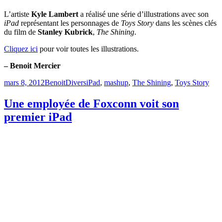
L’artiste
Kyle Lambert
a réalisé une série d’illustrations avec son
iPad
représentant les personnages de
Toys Story
dans les scènes clés
du film de
Stanley Kubrick
,
The Shining
.
Cliquez ici
pour voir toutes les illustrations.
– Benoit Mercier
Publié
Catégories
Étiquettes
mars 8, 2012
Benoit
Divers
iPad
,
mashup
,
The Shining
,
Toys Story
le
Une employée de Foxconn voit son
premier iPad