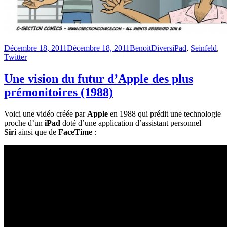
Publié
Catégories
Étiquettes
Décembre 18, 2011
Décembre 18, 2011
Benoit
Divers
iPad
,
Seinfeld
,
le
Twitter
Une vision du futur d’Apple des plus
prémonitoires (1988)
Voici une vidéo créée par
Apple
en 1988 qui prédit une technologie
proche d’un
iPad
doté d’une application d’assistant personnel
Siri
ainsi que de
FaceTime
: