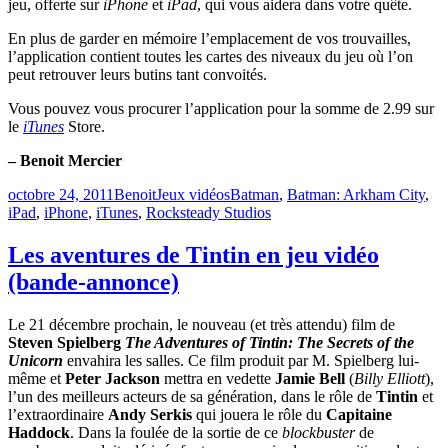
jeu, offerte sur
iPhone
et
iPad
, qui vous aidera dans votre quête.
En plus de garder en mémoire l’emplacement de vos trouvailles,
l’application contient toutes les cartes des niveaux du jeu où l’on
peut retrouver leurs butins tant convoités.
Vous pouvez vous procurer l’application pour la somme de 2.99 sur
le
iTunes
Store.
– Benoit Mercier
Publié
Catégories
Étiquettes
octobre 24, 2011
Benoit
Jeux vidéos
Batman
,
Batman: Arkham City
,
le
iPad
,
iPhone
,
iTunes
,
Rocksteady Studios
Les aventures de Tintin en jeu vidéo
(bande-annonce)
Le 21 décembre prochain, le nouveau (et très attendu) film de
Steven Spielberg
The Adventures of Tintin: The Secrets of the
Unicorn
envahira les salles. Ce film produit par M. Spielberg lui-
même et
Peter Jackson
mettra en vedette
Jamie Bell
(
Billy Elliott
),
l’un des meilleurs acteurs de sa génération, dans le rôle de
Tintin
et
l’extraordinaire
Andy Serkis
qui jouera le rôle du
Capitaine
Haddock
. Dans la foulée de la sortie de ce
blockbuster
de