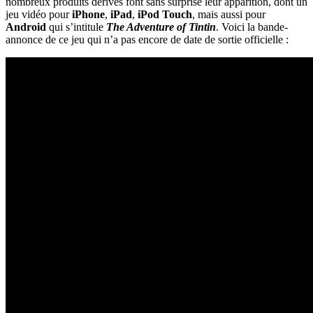
nombreux produits dérivés font sans surprise leur apparition, dont un
jeu vidéo pour
iPhone
,
iPad
,
iPod Touch
, mais aussi pour
Android
qui s’intitule
The Adventure of Tintin
. Voici la bande-
annonce de ce jeu qui n’a pas encore de date de sortie officielle :