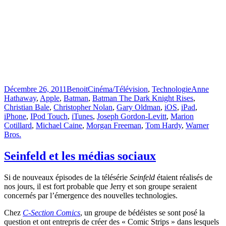
Publié
Catégories
Étiquettes
Décembre 26, 2011
Benoit
Cinéma/Télévision
,
Technologie
Anne
le
Hathaway
,
Apple
,
Batman
,
Batman The Dark Knight Rises
,
Christian Bale
,
Christopher Nolan
,
Gary Oldman
,
iOS
,
iPad
,
iPhone
,
IPod Touch
,
iTunes
,
Joseph Gordon-Levitt
,
Marion
Cotillard
,
Michael Caine
,
Morgan Freeman
,
Tom Hardy
,
Warner
Bros.
Seinfeld et les médias sociaux
Si de nouveaux épisodes de la télésérie
Seinfeld
étaient réalisés de
nos jours, il est fort probable que Jerry et son groupe seraient
concernés par l’émergence des nouvelles technologies.
Chez
C-Section Comics
, un groupe de bédéistes se sont posé la
question et ont entrepris de créer des « Comic Strips » dans lesquels