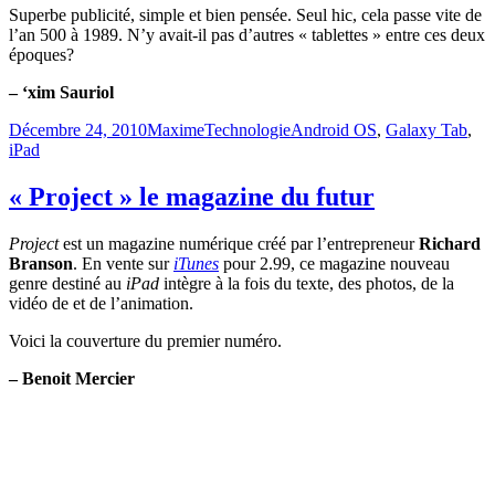
Superbe publicité, simple et bien pensée. Seul hic, cela passe vite de
l’an 500 à 1989. N’y avait-il pas d’autres « tablettes » entre ces deux
époques?
– ‘xim Sauriol
Publié
Catégories
Étiquettes
Décembre 24, 2010
Maxime
Technologie
Android OS
,
Galaxy Tab
,
le
iPad
« Project » le magazine du futur
Project
est un magazine numérique créé par l’entrepreneur
Richard
Branson
. En vente sur
iTunes
pour 2.99, ce magazine nouveau
genre destiné au
iPad
intègre à la fois du texte, des photos, de la
vidéo de et de l’animation.
Voici la couverture du premier numéro.
– Benoit Mercier