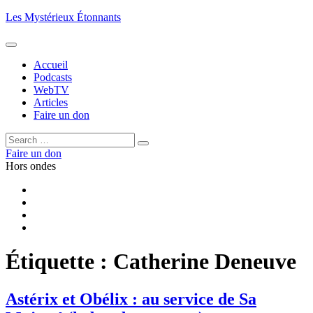
Aller
Les Mystérieux Étonnants
au
contenu
principal
Accueil
Podcasts
WebTV
Articles
Faire un don
Rechercher :
Rechercher
Faire un don
Hors ondes
Facebook
YouTube
iTunes
RSS
Étiquette :
Catherine Deneuve
Astérix et Obélix : au service de Sa