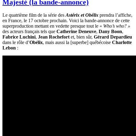
Majesté (la bande-annonce)
Le quatrième film de la série des
Astérix et Obélix
prendra l’affiche,
en France, le 17 octobre prochain. Voici la bande-annonce de cette
superproduction mettant en vedette presque tout le «
Who’s who? »
des acteurs français tels que
Catherine Deneuve
,
Dany Boon
,
Fabrice Luchini
,
Jean Rochefort
et, bien sûr,
Gérard Depardieu
dans le rôle d’
Obélix
, mais aussi la [superbe] québécoise
Charlotte
Lebon
: