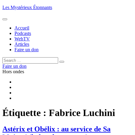
Aller
Les Mystérieux Étonnants
au
contenu
principal
Accueil
Podcasts
WebTV
Articles
Faire un don
Rechercher :
Rechercher
Faire un don
Hors ondes
Facebook
YouTube
iTunes
RSS
Étiquette :
Fabrice Luchini
Astérix et Obélix : au service de Sa