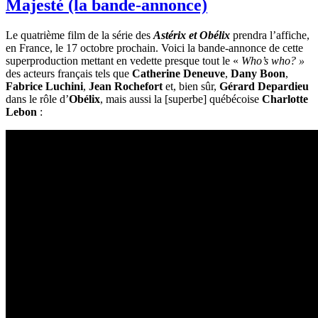
Majesté (la bande-annonce)
Le quatrième film de la série des
Astérix et Obélix
prendra l’affiche,
en France, le 17 octobre prochain. Voici la bande-annonce de cette
superproduction mettant en vedette presque tout le «
Who’s who? »
des acteurs français tels que
Catherine Deneuve
,
Dany Boon
,
Fabrice Luchini
,
Jean Rochefort
et, bien sûr,
Gérard Depardieu
dans le rôle d’
Obélix
, mais aussi la [superbe] québécoise
Charlotte
Lebon
: