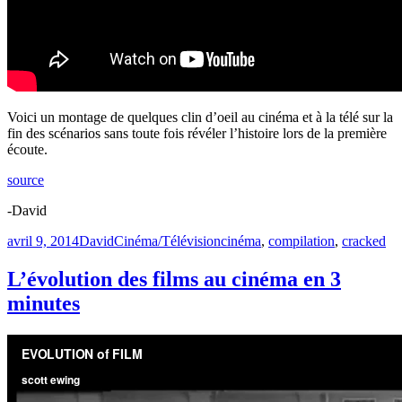
Voici un montage de quelques clin d’oeil au cinéma et à la télé sur la
fin des scénarios sans toute fois révéler l’histoire lors de la première
écoute.
source
-David
Publié
Catégories
Étiquettes
avril 9, 2014
David
Cinéma/Télévision
cinéma
,
compilation
,
cracked
le
L’évolution des films au cinéma en 3
minutes