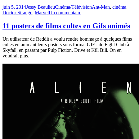
Publié
Catégories
Étiquettes
juin 5, 2014
Jessy Beaulieu
Cinéma/Télévision
Ant-Man
,
cinéma
,
le
sur
Doctor Strange
,
Marvel
Un commentaire
Doctor
Strange
11 posters de films cultes en Gifs animés
a
trouvé
Un utilisateur de Reddit a voulu rendre hommage à quelques films
son
cultes en animant leurs posters sous format GIF : de Fight Club à
réalisateur
Skyfall, en passant par Pulp Fiction, Drive et Kill Bill. On en
voudrait plus.