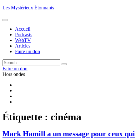
Aller
Les Mystérieux Étonnants
au
contenu
principal
Accueil
Podcasts
WebTV
Articles
Faire un don
Rechercher :
Rechercher
Faire un don
Hors ondes
Facebook
YouTube
iTunes
RSS
Étiquette :
cinéma
Mark Hamill a un message pour ceux qui