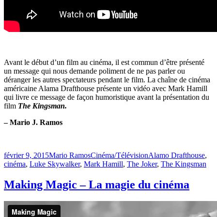
Avant le début d’un film au cinéma, il est commun d’être présenté
un message qui nous demande poliment de ne pas parler ou
déranger les autres spectateurs pendant le film. La chaîne de cinéma
américaine Alama Drafthouse présente un vidéo avec Mark Hamill
qui livre ce message de façon humoristique avant la présentation du
film
The Kingsman.
– Mario J. Ramos
Publié
Catégories
Étiquettes
février 9, 2015
Mario Ramos
Cinéma/Télévision
Alamo Drafthouse
,
le
cinéma
,
Luke Skywalker
,
Mark Hamill
,
The Joker
,
The Kingsman
Making Magic – La magie du cinéma