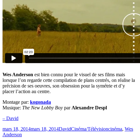
Wes Anderson
est bien connu pour le visuel de ses films mais
lorsque l’on regarde cette compilation de plans centrés, on réalise la
précision de ses oeuvres, son obsession pour la symétrie et d’y
placer l’action au centre.
Montage par:
kogonada
Musique:
The New Lobby Boy
par
Alexandre Despl
– David
Publié
Catégories
Étiquettes
mars 18, 2014
mars 18, 2014
David
Cinéma/Télévision
cinéma
,
Wes
le
Anderson