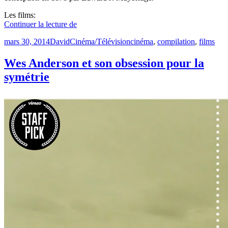
Les films:
« L’évolution
Continuer la lecture de
des
Publié
Catégories
Étiquettes
mars 30, 2014
David
Cinéma/Télévision
cinéma
,
compilation
,
films
films
le
au
cinéma
Wes Anderson et son obsession pour la
en
symétrie
3
minutes &rquo;