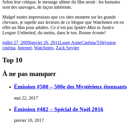
Selon leur critique, le message ultime du film serait : les humains
sont des sauvages, de façon inhérente.
Malgré toutes impressions que ces sites montent sur les grands
chevaux, je rapelle aux lecteurs de ce blogue que Watchmen est en
effet un film pour adultes. Ce n’est pas
Spider-Man
ni
Justice
League Unlimited,
du moins, dans le ton. Bonne écoute!
Publié
Catégories
Étiquett
juillet 27, 2009
janvier 26, 2011
Laure Anne
Cinéma/Télévision
le
cinéma
,
Internet
,
Watchmen
,
Zack Snyder
Top 10
À ne pas manquer
Émission #500 – 500e des Mystérieux étonnants
mai 22, 2017
Émission #482 – Spécial de Noël 2016
janvier 10, 2017