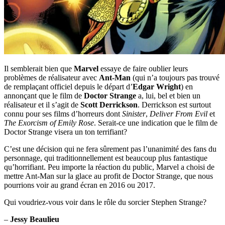
Il semblerait bien que
Marvel
essaye de faire oublier leurs
problèmes de réalisateur avec
Ant-Man
(qui n’a toujours pas trouvé
de remplaçant officiel depuis le départ d’
Edgar Wright
) en
annonçant que le film de
Doctor Strange
a, lui, bel et bien un
réalisateur et il s’agit de
Scott Derrickson
. Derrickson est surtout
connu pour ses films d’horreurs dont
Sinister
,
Deliver From Evil
et
The Exorcism of Emily Rose
. Serait-ce une indication que le film de
Doctor Strange visera un ton terrifiant?
C’est une décision qui ne fera sûrement pas l’unanimité des fans du
personnage, qui traditionnellement est beaucoup plus fantastique
qu’horrifiant. Peu importe la réaction du public, Marvel a choisi de
mettre Ant-Man sur la glace au profit de Doctor Strange, que nous
pourrions voir au grand écran en 2016 ou 2017.
Qui voudriez-vous voir dans le rôle du sorcier Stephen Strange?
–
Jessy Beaulieu