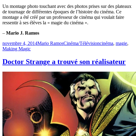
Un montage photo touchant avec des photos prises sur des plateaux
de tournage de différentes époques de l’histoire du cinéma. Ce
montage a été créé par un professeur de cinéma qui voulait faire
ressentir à ses élèves la « magie du cinéma ».
–
Mario J. Ramos
Publié
Catégories
Étiquettes
novembre 4, 2014
Mario Ramos
Cinéma/Télévision
cinéma
,
magie
,
le
Making Magic
Doctor Strange a trouvé son réalisateur