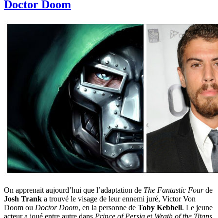
Doctor Doom
On apprenait aujourd’hui que l’adaptation de
The Fantastic Four
de
Josh Trank
a trouvé le visage de leur ennemi juré, Victor Von
Doom ou
Doctor Doom
, en la personne de
Toby Kebbell
. Le jeune
acteur a joué entre autre dans
Prince of Persia
et
Wrath of the Titans
.