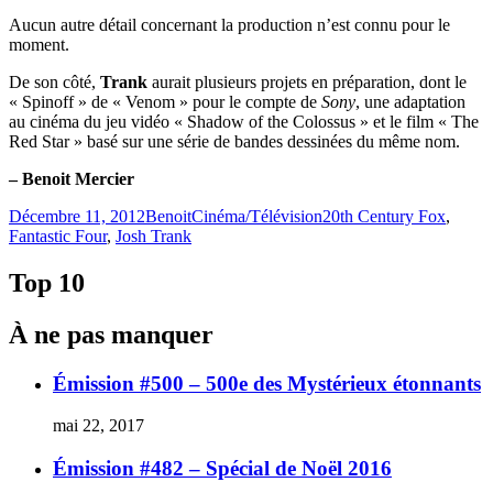
Aucun autre détail concernant la production n’est connu pour le
moment.
De son côté,
Trank
aurait plusieurs projets en préparation, dont le
« Spinoff » de « Venom » pour le compte de
Sony
, une adaptation
au cinéma du jeu vidéo « Shadow of the Colossus » et le film « The
Red Star » basé sur une série de bandes dessinées du même nom.
– Benoit Mercier
Publié
Catégories
Étiquettes
Décembre 11, 2012
Benoit
Cinéma/Télévision
20th Century Fox
,
le
Fantastic Four
,
Josh Trank
Top 10
À ne pas manquer
Émission #500 – 500e des Mystérieux étonnants
mai 22, 2017
Émission #482 – Spécial de Noël 2016