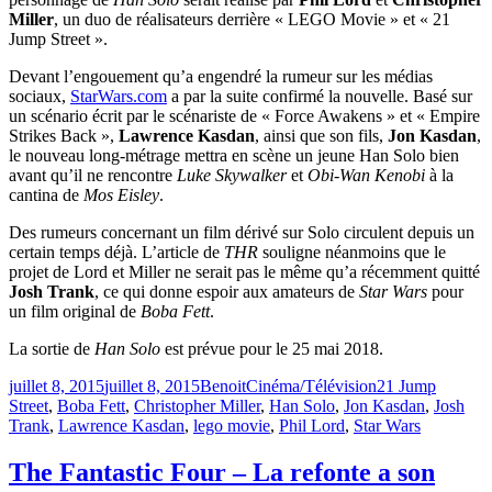
Miller
, un duo de réalisateurs derrière « LEGO Movie » et « 21
Jump Street ».
Devant l’engouement qu’a engendré la rumeur sur les médias
sociaux,
StarWars.com
a par la suite confirmé la nouvelle. Basé sur
un scénario écrit par le scénariste de « Force Awakens » et « Empire
Strikes Back »,
Lawrence Kasdan
, ainsi que son fils,
Jon Kasdan
,
le nouveau long-métrage mettra en scène un jeune Han Solo bien
avant qu’il ne rencontre
Luke Skywalker
et
Obi-Wan Kenobi
à la
cantina de
Mos Eisley
.
Des rumeurs concernant un film dérivé sur Solo circulent depuis un
certain temps déjà. L’article de
THR
souligne néanmoins que le
projet de Lord et Miller ne serait pas le même qu’a récemment quitté
Josh Trank
, ce qui donne espoir aux amateurs de
Star Wars
pour
un film original de
Boba Fett
.
La sortie de
Han Solo
est prévue pour le 25 mai 2018.
Publié
Catégories
Étiquettes
juillet 8, 2015
juillet 8, 2015
Benoit
Cinéma/Télévision
21 Jump
le
Street
,
Boba Fett
,
Christopher Miller
,
Han Solo
,
Jon Kasdan
,
Josh
Trank
,
Lawrence Kasdan
,
lego movie
,
Phil Lord
,
Star Wars
The Fantastic Four – La refonte a son