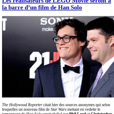
Les réalisateurs de LEGO Movie seront à
la barre d’un film de Han Solo
The Hollywood Reporter
citait hier des sources anonymes qui selon
lesquelles un nouveau film de
Star Wars
mettant en vedette le
personnage de
Han Solo
serait réalisé par
Phil Lord
et
Christopher