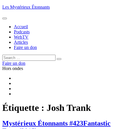
Aller
Les Mystérieux Étonnants
au
contenu
principal
Accueil
Podcasts
WebTV
Articles
Faire un don
Rechercher :
Rechercher
Faire un don
Hors ondes
Facebook
YouTube
iTunes
RSS
Étiquette :
Josh Trank
Mystérieux Étonnants #423
Fantastic