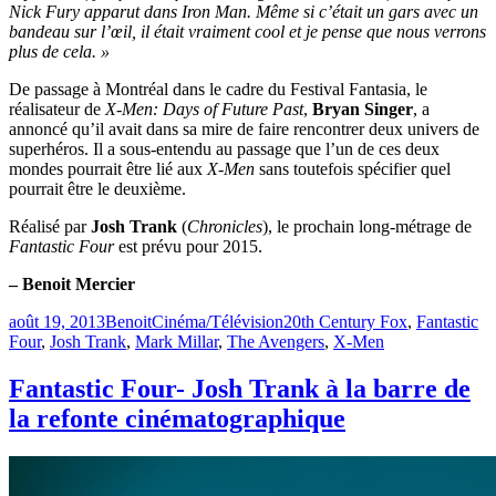
Nick Fury apparut dans Iron Man. Même si c’était un gars avec un
bandeau sur l’œil, il était vraiment cool et je pense que nous verrons
plus de cela. »
De passage à Montréal dans le cadre du Festival Fantasia, le
réalisateur de
X-Men: Days of Future Past
,
Bryan Singer
, a
annoncé qu’il avait dans sa mire de faire rencontrer deux univers de
superhéros. Il a sous-entendu au passage que l’un de ces deux
mondes pourrait être lié aux
X-Men
sans toutefois spécifier quel
pourrait être le deuxième.
Réalisé par
Josh Trank
(
Chronicles
), le prochain long-métrage de
Fantastic Four
est prévu pour 2015.
– Benoit Mercier
Publié
Catégories
Étiquettes
août 19, 2013
Benoit
Cinéma/Télévision
20th Century Fox
,
Fantastic
le
Four
,
Josh Trank
,
Mark Millar
,
The Avengers
,
X-Men
Fantastic Four- Josh Trank à la barre de
la refonte cinématographique