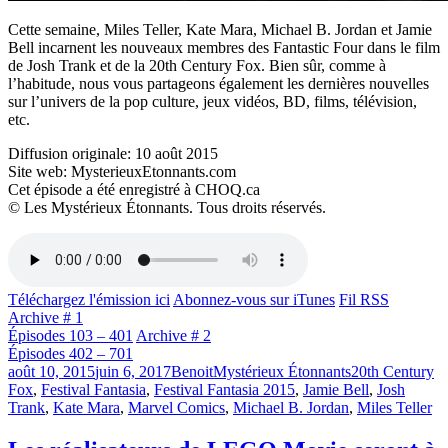
Cette semaine, Miles Teller, Kate Mara, Michael B. Jordan et Jamie
Bell incarnent les nouveaux membres des Fantastic Four dans le film
de Josh Trank et de la 20th Century Fox. Bien sûr, comme à
l’habitude, nous vous partageons également les dernières nouvelles
sur l’univers de la pop culture, jeux vidéos, BD, films, télévision,
etc.
Diffusion originale: 10 août 2015
Site web: MysterieuxEtonnants.com
Cet épisode a été enregistré à CHOQ.ca
© Les Mystérieux Étonnants. Tous droits réservés.
Téléchargez l'émission ici
Abonnez-vous sur iTunes
Fil RSS
Archive # 1
Épisodes 103 – 401
Archive # 2
Épisodes 402 – 701
Publié
Catégories
Étiquettes
août 10, 2015
juin 6, 2017
Benoit
Mystérieux Étonnants
20th Century
le
Fox
,
Festival Fantasia
,
Festival Fantasia 2015
,
Jamie Bell
,
Josh
Trank
,
Kate Mara
,
Marvel Comics
,
Michael B. Jordan
,
Miles Teller