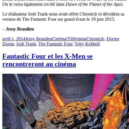
On le verra également cet été dans
Dawn of the Planet of the Apes
.
Le réalisateur Josh Trank nous avait offert
Chronicle
et dévoilera sa
version de The Fantastic Four sur grand écran le 19 juin 2015.
–
Jessy Beaulieu
Publié
Catégories
Étiquettes
avril 1, 2014
Jessy Beaulieu
Cinéma/Télévision
Chronicle
,
Doctor
le
Doom
,
Josh Trank
,
The Fantastic Four
,
Toby Kebbell
Fantastic Four et les X-Men se
rencontreront au cinéma