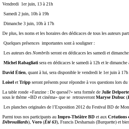
Vendredi 1er juin, 13 à 21h
Samedi 2 juin, 10h à 19h
Dimanche 3 juin, 10h à 17h
De plus, les noms et les horaires des dédicaces de tous les auteurs part
Quelques présences importantes sont à souligner :
Les auteurs des
Nombrils
seront en dédicaces les samedi et dimanche
Michel Rabagliati
sera en dédicaces le samedi à 12h et le dimanche 
David Étien
, quant à lui, sera disponible le vendredi le 1er juin à 17
Loisel
et
Tripp
seront présents pour répondre à vos questions lors d
La table ronde «Fanzine : De quessé?» sera formée de
Julie Delporte
sous le thème «BD et cinéma» que se retrouveront
Maryse Dubuc
(
Les planches originales de l’Exposition 2012 du Festival BD de Mont
Parmi tous nos participants au
Impro-Théâtre BD
et aux
Créations 
Débrouillards
),
Voro
(
Été 63
), Francis Desharnais (Burquette) et bie