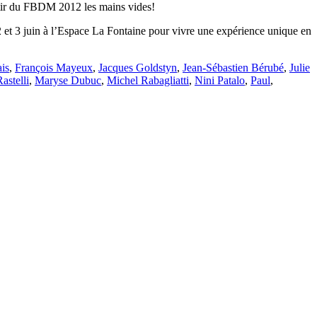
artir du FBDM 2012 les mains vides!
 2 et 3 juin à l’Espace La Fontaine pour vivre une expérience unique en
is
,
François Mayeux
,
Jacques Goldstyn
,
Jean-Sébastien Bérubé
,
Julie
astelli
,
Maryse Dubuc
,
Michel Rabagliatti
,
Nini Patalo
,
Paul
,