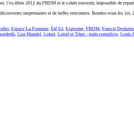
er, l’ex-libris 2012 du FBDM et le t-shirt souvenir, impossible de rep
 découvertes surprenantes et de belles rencontres. Rendez-vous les 1er,
odier
,
Espace La Fontaine
,
Été 63
,
Expozine
,
FBDM
,
Francis Desharna
nombrils
,
Lisa Mandel
,
Loisel
,
Loisel et Tripp - traits complices
,
Louis R