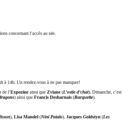
ions concernant l’accès au site.
di à 14h. Un rendez-vous à ne pas manquer!
 de l’
Expozine
ainsi que
Zviane
(
L’ostie d’chat
). Dimanche, c’est
 dragons
) ainsi que
Francis Desharnais
(
Burquette
).
isson
),
Lisa Mandel
(
Nini Patalo
),
Jacques Goldstyn
(
Les