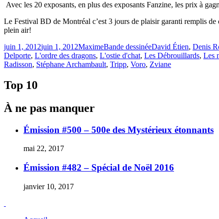
Avec les 20 exposants, en plus des exposants Fanzine, les prix à gagn
Le Festival BD de Montréal c’est 3 jours de plaisir garanti remplis de
plein air!
Publié
Catégories
Étiquettes
juin 1, 2012
juin 1, 2012
Maxime
Bande dessinée
David Étien
,
Denis R
le
Delporte
,
L'ordre des dragons
,
L'ostie d'chat
,
Les Débrouillards
,
Les 
Radisson
,
Stéphane Archambault
,
Tripp
,
Voro
,
Zviane
Top 10
À ne pas manquer
Émission #500 – 500e des Mystérieux étonnants
mai 22, 2017
Émission #482 – Spécial de Noël 2016
janvier 10, 2017