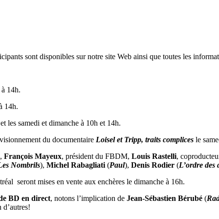
icipants sont disponibles sur notre site Web ainsi que toutes les informat
 à 14h.
à 14h.
h et les samedi et dimanche à 10h et 14h.
u visionnement du documentaire
Loisel et Tripp, traits complices
le same
,
François Mayeux
, président du FBDM,
Louis Rastelli
, coproducteur
Les Nombrils
),
Michel Rabagliati
(
Paul
),
Denis Rodier
(
L’ordre des
réal seront mises en vente aux enchères le dimanche à 16h.
de BD en direct
, notons l’implication de
Jean-Sébastien Bérubé
(
Rad
n d’autres!