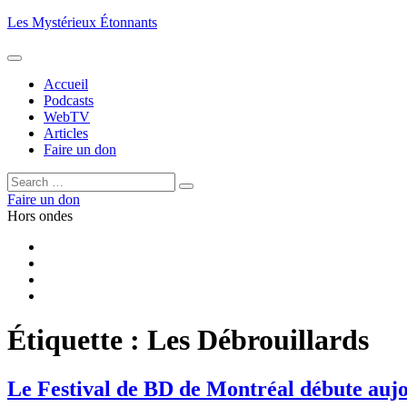
Aller
Les Mystérieux Étonnants
au
contenu
principal
Accueil
Podcasts
WebTV
Articles
Faire un don
Rechercher :
Rechercher
Faire un don
Hors ondes
Facebook
YouTube
iTunes
RSS
Étiquette :
Les Débrouillards
Le Festival de BD de Montréal débute auj