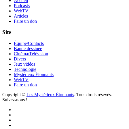
Accueil
Podcasts
WebTV
Articles
Faire un don
Site
Équipe/Contacts
Bande dessinée
Cinéma/Télévision
Divers
Jeux vidéos
Technologie
Mystérieux Étonnants
WebTV
Faire un don
Copyright ©
Les Mystérieux Étonnants
. Tous droits résevés.
Suivez-nous !
Facebook
YouTube
iTunes
RSS