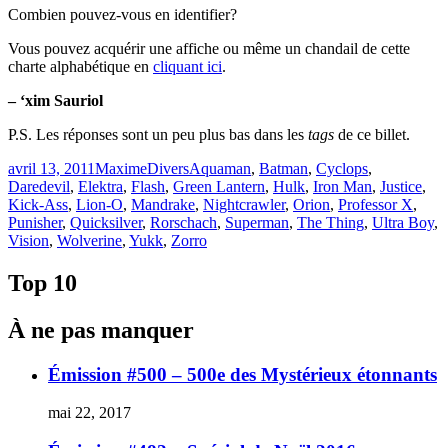
Combien pouvez-vous en identifier?
Vous pouvez acquérir une affiche ou même un chandail de cette
charte alphabétique en
cliquant ici
.
– ‘xim Sauriol
P.S. Les réponses sont un peu plus bas dans les
tags
de ce billet.
Publié
Catégories
Étiquettes
avril 13, 2011
Maxime
Divers
Aquaman
,
Batman
,
Cyclops
,
le
Daredevil
,
Elektra
,
Flash
,
Green Lantern
,
Hulk
,
Iron Man
,
Justice
,
Kick-Ass
,
Lion-O
,
Mandrake
,
Nightcrawler
,
Orion
,
Professor X
,
Punisher
,
Quicksilver
,
Rorschach
,
Superman
,
The Thing
,
Ultra Boy
,
Vision
,
Wolverine
,
Yukk
,
Zorro
Top 10
À ne pas manquer
Émission #500 – 500e des Mystérieux étonnants
mai 22, 2017