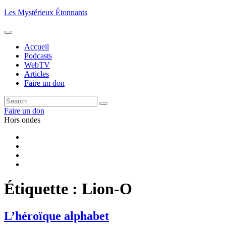
Aller
Les Mystérieux Étonnants
au
contenu
principal
Accueil
Podcasts
WebTV
Articles
Faire un don
Rechercher :
Rechercher
Faire un don
Hors ondes
Facebook
YouTube
iTunes
RSS
Étiquette :
Lion-O
L’héroïque alphabet