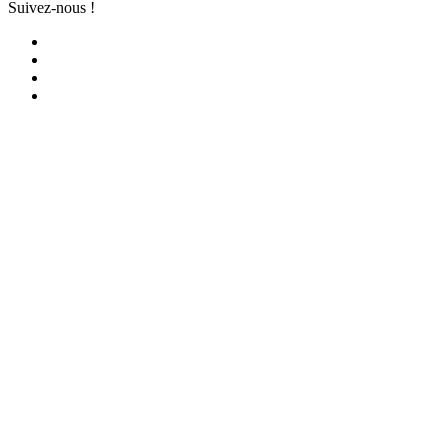
Suivez-nous !
Facebook
YouTube
iTunes
RSS