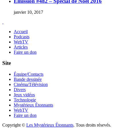
Émission #482 – Spécial de Noël 2016
janvier 10, 2017
Accueil
Podcasts
WebTV
Articles
Faire un don
Site
Équipe/Contacts
Bande dessinée
Cinéma/Télévision
Divers
Jeux vidéos
Technologie
Mystérieux Étonnants
WebTV
Faire un don
Copyright ©
Les Mystérieux Étonnants
. Tous droits résevés.