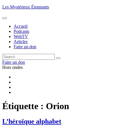
Aller
Les Mystérieux Étonnants
au
contenu
principal
Accueil
Podcasts
WebTV
Articles
Faire un don
Rechercher :
Rechercher
Faire un don
Hors ondes
Facebook
YouTube
iTunes
RSS
Étiquette :
Orion
L’héroïque alphabet