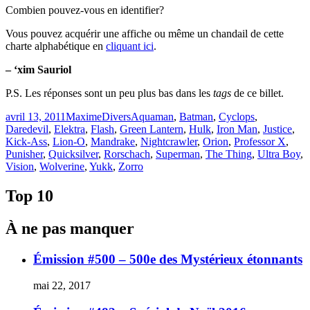
Combien pouvez-vous en identifier?
Vous pouvez acquérir une affiche ou même un chandail de cette
charte alphabétique en
cliquant ici
.
– ‘xim Sauriol
P.S. Les réponses sont un peu plus bas dans les
tags
de ce billet.
Publié
Catégories
Étiquettes
avril 13, 2011
Maxime
Divers
Aquaman
,
Batman
,
Cyclops
,
le
Daredevil
,
Elektra
,
Flash
,
Green Lantern
,
Hulk
,
Iron Man
,
Justice
,
Kick-Ass
,
Lion-O
,
Mandrake
,
Nightcrawler
,
Orion
,
Professor X
,
Punisher
,
Quicksilver
,
Rorschach
,
Superman
,
The Thing
,
Ultra Boy
,
Vision
,
Wolverine
,
Yukk
,
Zorro
Top 10
À ne pas manquer
Émission #500 – 500e des Mystérieux étonnants
mai 22, 2017