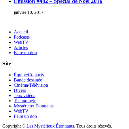
Émission #482 – Spécial de Noël 2016
janvier 10, 2017
Accueil
Podcasts
WebTV
Articles
Faire un don
Site
Équipe/Contacts
Bande dessinée
Cinéma/Télévision
Divers
Jeux vidéos
Technologie
Mystérieux Étonnants
WebTV
Faire un don
Copyright ©
Les Mystérieux Étonnants
. Tous droits résevés.