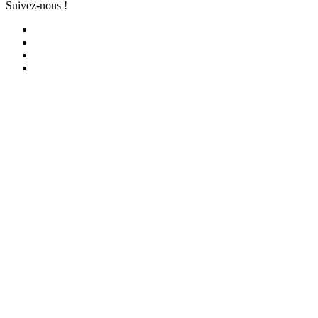
Suivez-nous !
Facebook
YouTube
iTunes
RSS