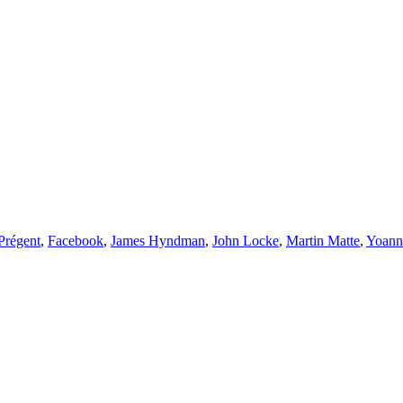
Prégent
,
Facebook
,
James Hyndman
,
John Locke
,
Martin Matte
,
Yoann