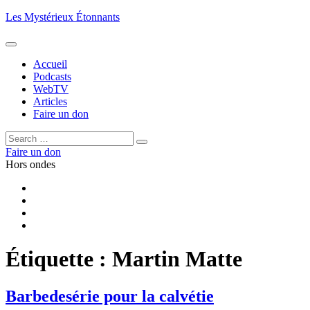
Aller
Les Mystérieux Étonnants
au
contenu
principal
Accueil
Podcasts
WebTV
Articles
Faire un don
Rechercher :
Rechercher
Faire un don
Hors ondes
Facebook
YouTube
iTunes
RSS
Étiquette :
Martin Matte
Barbedesérie pour la calvétie