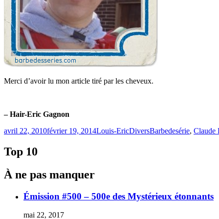
Merci d’avoir lu mon article tiré par les cheveux.
– Hair-Eric Gagnon
Publié
Catégories
Étiquettes
avril 22, 2010
février 19, 2014
Louis-Eric
Divers
Barbedesérie
,
Claude 
le
Top 10
À ne pas manquer
Émission #500 – 500e des Mystérieux étonnants
mai 22, 2017