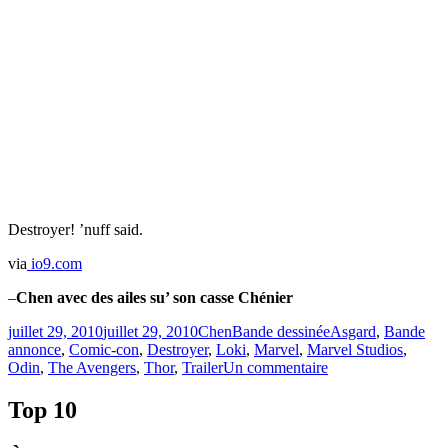
Destroyer! ’nuff said.
via
io9.com
–
Chen avec des ailes su’ son casse Chénier
Publié
Catégories
Étiquettes
juillet 29, 2010
juillet 29, 2010
Chen
Bande dessinée
Asgard
,
Bande
le
annonce
,
Comic-con
,
Destroyer
,
Loki
,
Marvel
,
Marvel Studios
,
sur
Odin
,
The Avengers
,
Thor
,
Trailer
Un commentaire
Bande-
annonce
Top 10
de
THOR