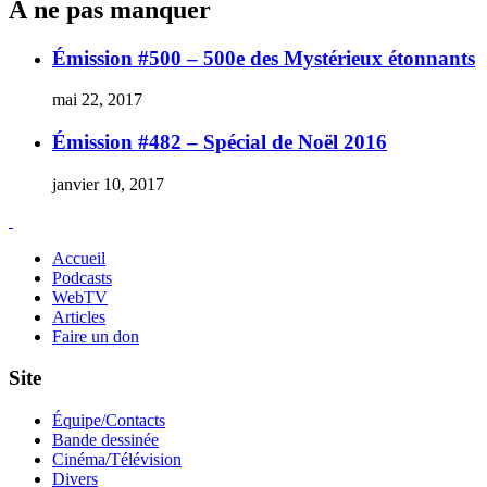
À ne pas manquer
du
Comic-
Con
Émission #500 – 500e des Mystérieux étonnants
mai 22, 2017
Émission #482 – Spécial de Noël 2016
janvier 10, 2017
Accueil
Podcasts
WebTV
Articles
Faire un don
Site
Équipe/Contacts
Bande dessinée
Cinéma/Télévision
Divers