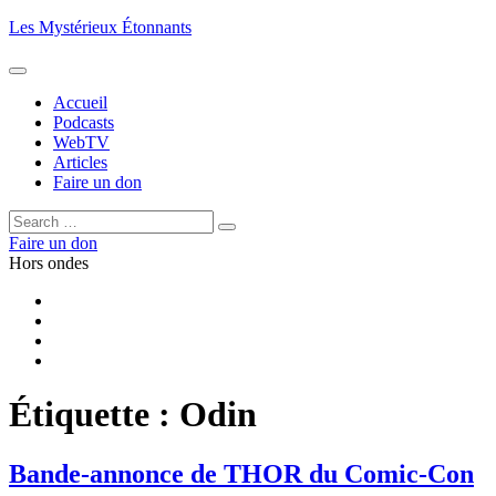
Aller
Les Mystérieux Étonnants
au
contenu
principal
Accueil
Podcasts
WebTV
Articles
Faire un don
Rechercher :
Rechercher
Faire un don
Hors ondes
Facebook
YouTube
iTunes
RSS
Étiquette :
Odin
Bande-annonce de THOR du Comic-Con