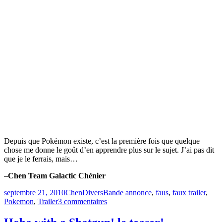
Depuis que Pokémon existe, c’est la première fois que quelque
chose me donne le goût d’en apprendre plus sur le sujet. J’ai pas dit
que je le ferrais, mais…
–
Chen Team Galactic Chénier
Publié
Catégories
Étiquettes
septembre 21, 2010
Chen
Divers
Bande annonce
,
faus
,
faux trailer
,
le
sur
Pokemon
,
Trailer
3 commentaires
Pokémon,
le