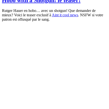
Hobo with a Shotgun! le teaser!
trailer
du
Rutger Hauer en hobo… avec un shotgun! Que demander de
film
mieux? Voici le teaser exclusif à
Aint it cool news
. NSFW si votre
que
patron est offusqué par le sang.
vous
ne
verrez
jamais