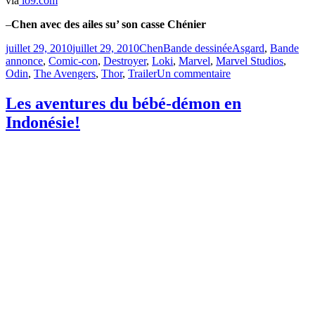
via
io9.com
–
Chen avec des ailes su’ son casse Chénier
Publié
Catégories
Étiquettes
juillet 29, 2010
juillet 29, 2010
Chen
Bande dessinée
Asgard
,
Bande
le
annonce
,
Comic-con
,
Destroyer
,
Loki
,
Marvel
,
Marvel Studios
,
sur
Odin
,
The Avengers
,
Thor
,
Trailer
Un commentaire
Bande-
annonce
Les aventures du bébé-démon en
de
Indonésie!
THOR
du
Comic-
Con