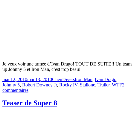
Je veux voir une armée d’Ivan Drago! TOUT DE SUITE!! Un team
up Johnny 5 et Iron Man, c’est trop beau!
Publié
Catégories
Étiquettes
mai 12, 2010
mai 13, 2010
Chen
Divers
Iron Man
,
Ivan Drago
,
le
Johnny 5
,
Robert Downey Jr
,
Rocky IV
,
Stallone
,
Trailer
,
WTF
2
sur
commentaires
IRON
MAN
Teaser de Super 8
4
–
le
trailer