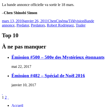
La bande annonce officielle va sortir le 18 mars.
–
Chen Shinobi Simon
Publié
Catégories
Étiquettes
mars 13, 2010
janvier 26, 2011
Chen
Cinéma/Télévision
Bande
le
annonce
,
Predator
,
Predators
,
Robert Rodriguez
,
Trailer
Top 10
À ne pas manquer
Émission #500 – 500e des Mystérieux étonnants
mai 22, 2017
Émission #482 – Spécial de Noël 2016
janvier 10, 2017
Pagination
Page
Page
1
2
des
Accueil