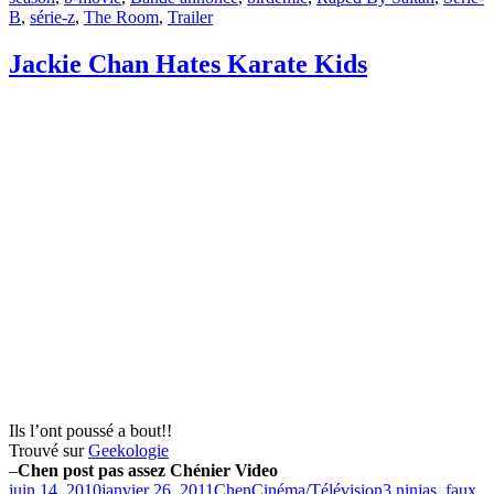
B
,
série-z
,
The Room
,
Trailer
Jackie Chan Hates Karate Kids
Ils l’ont poussé a bout!!
Trouvé sur
Geekologie
–
Chen post pas assez Chénier Video
Publié
Catégories
Étiquettes
juin 14, 2010
janvier 26, 2011
Chen
Cinéma/Télévision
3 ninjas
,
faux