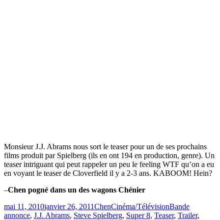
Monsieur J.J. Abrams nous sort le teaser pour un de ses prochains
films produit par Spielberg (ils en ont 194 en production, genre). Un
teaser intriguant qui peut rappeler un peu le feeling WTF qu’on a eu
en voyant le teaser de Cloverfield il y a 2-3 ans. KABOOM! Hein?
–
Chen pogné dans un des wagons Chénier
Publié
Catégories
Étiquettes
mai 11, 2010
janvier 26, 2011
Chen
Cinéma/Télévision
Bande
le
annonce
,
J.J. Abrams
,
Steve Spielberg
,
Super 8
,
Teaser
,
Trailer
,