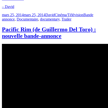
– David
Publié
Catégories
Étiquettes
mars 25, 2014
mars 25, 2014
David
Cinéma/Télévision
Bande
le
annonce
,
Documentaire
,
documentary
,
Trailer
Pacific Rim (de Guillermo Del Toro) :
nouvelle bande-annonce