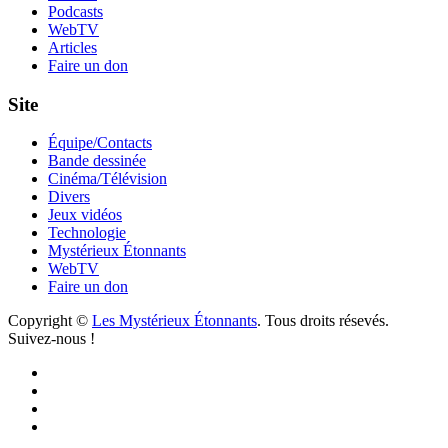
Podcasts
publications
WebTV
Articles
Faire un don
Site
Équipe/Contacts
Bande dessinée
Cinéma/Télévision
Divers
Jeux vidéos
Technologie
Mystérieux Étonnants
WebTV
Faire un don
Copyright ©
Les Mystérieux Étonnants
. Tous droits résevés.
Suivez-nous !
Facebook
YouTube
iTunes
RSS