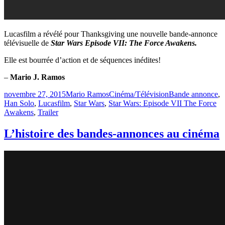
Lucasfilm a révélé pour Thanksgiving une nouvelle bande-annonce
télévisuelle de
Star Wars Episode VII: The Force Awakens.
Elle est bourrée d’action et de séquences inédites!
–
Mario J. Ramos
Publié
Catégories
Étiquettes
novembre 27, 2015
Mario Ramos
Cinéma/Télévision
Bande annonce
,
le
Han Solo
,
Lucasfilm
,
Star Wars
,
Star Wars: Episode VII The Force
Awakens
,
Trailer
L’histoire des bandes-annonces au cinéma