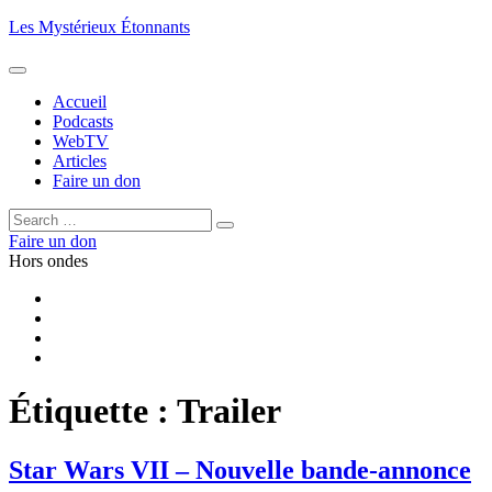
Aller
Les Mystérieux Étonnants
au
contenu
principal
Accueil
Podcasts
WebTV
Articles
Faire un don
Rechercher :
Rechercher
Faire un don
Hors ondes
Facebook
YouTube
iTunes
RSS
Étiquette :
Trailer
Star Wars VII – Nouvelle bande-annonce