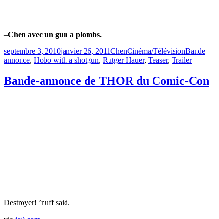
–
Chen avec un gun a plombs.
Publié
Catégories
Étiquettes
septembre 3, 2010
janvier 26, 2011
Chen
Cinéma/Télévision
Bande
le
annonce
,
Hobo with a shotgun
,
Rutger Hauer
,
Teaser
,
Trailer
Bande-annonce de THOR du Comic-Con
Destroyer! ’nuff said.