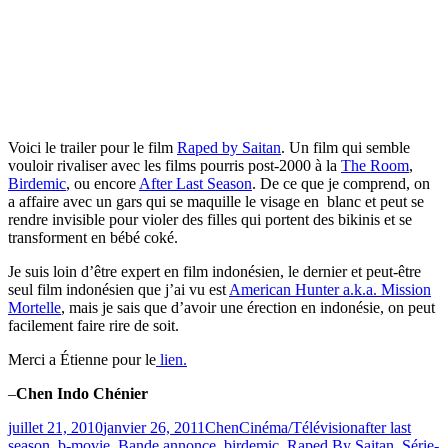
Voici le trailer pour le film
Raped by Saitan
. Un film qui semble
vouloir rivaliser avec les films pourris post-2000 à la
The Room
,
Birdemic
, ou encore
After Last Season
. De ce que je comprend, on
a affaire avec un gars qui se maquille le visage en blanc et peut se
rendre invisible pour violer des filles qui portent des bikinis et se
transforment en bébé coké.
Je suis loin d’être expert en film indonésien, le dernier et peut-être
seul film indonésien que j’ai vu est
American Hunter a.k.a. Mission
Mortelle
, mais je sais que d’avoir une érection en indonésie, on peut
facilement faire rire de soit.
Merci a Étienne pour le
lien.
–
Chen Indo Chénier
Publié
Catégories
Étiquettes
juillet 21, 2010
janvier 26, 2011
Chen
Cinéma/Télévision
after last
le
season
,
b-movie
,
Bande annonce
,
birdemic
,
Raped By Saitan
,
Série-