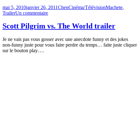
Publié
Catégories
Étiquettes
mai 5, 2010
janvier 26, 2011
Chen
Cinéma/Télévision
Machete
,
le
sur
Trailer
Un commentaire
MACHETE
pour
Scott Pilgrim vs. The World trailer
Cinco
De
Je ne vais pas vous gosser avec une anecdote funny et des jokes
Mayo!
non-funny juste pour vous faire perdre du temps… faite juste cliquer
sur le bouton play….