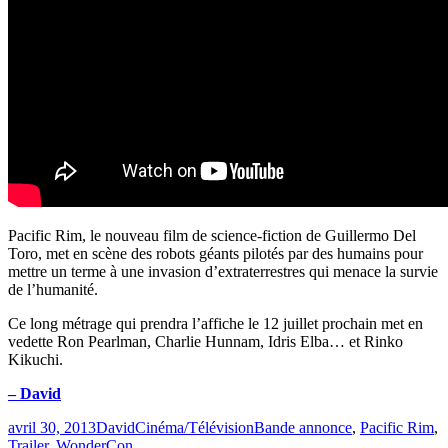
Pacific Rim, le nouveau film de science-fiction de Guillermo Del
Toro, met en scène des robots géants pilotés par des humains pour
mettre un terme à une invasion d’extraterrestres qui menace la survie
de l’humanité.
Ce long métrage qui prendra l’affiche le 12 juillet prochain met en
vedette Ron Pearlman, Charlie Hunnam, Idris Elba… et Rinko
Kikuchi.
– David
Publié
Catégories
Étiquettes
avril 30, 2013
David
Cinéma/Télévision
Bande annonce
,
Pacific Rim
,
le
Trailer
,
WonderCon