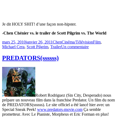
Je dit HOLY SHIT! d’une façon non-hipster.
-Chen Chénier vs. le trailer de Scott Pilgrim vs. The World
Publié
Catégories
Étiquettes
mars 25, 2010
janvier 26, 2011
Chen
Cinéma/Télévision
Film
,
le
sur
Michael Cera
,
Scott Pilgrim
,
Trailer
Un commentaire
Scott
Pilgrim
PREDATORS(ssssss)
vs.
The
World
trailer
Robert Rodriguez (Sin City, Desperado) nous
prépare un nouveau film dans la franchise Predator. Un film du nom
de PREDATORS(ssssss). Le site officiel a été lancé hier avec un
Special Sneak Peek!
www.predators-movie.com
Ça semble
prometteur. Avec Le Pianiste, Morpheus et Eric Forman en plus!