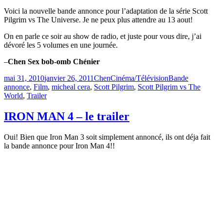
Voici la nouvelle bande annonce pour l’adaptation de la série Scott
Pilgrim vs The Universe. Je ne peux plus attendre au 13 aout!
On en parle ce soir au show de radio, et juste pour vous dire, j’ai
dévoré les 5 volumes en une journée.
–
Chen Sex bob-omb Chénier
Publié
Catégories
Étiquettes
mai 31, 2010
janvier 26, 2011
Chen
Cinéma/Télévision
Bande
le
annonce
,
Film
,
micheal cera
,
Scott Pilgrim
,
Scott Pilgrim vs The
World
,
Trailer
IRON MAN 4 – le trailer
Oui! Bien que Iron Man 3 soit simplement annoncé, ils ont déja fait
la bande annonce pour Iron Man 4!!