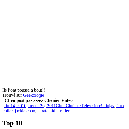
Ils l’ont poussé a bout!!
Trouvé sur
Geekologie
–
Chen post pas assez Chénier Video
Publié
Catégories
Étiquettes
juin 14, 2010
janvier 26, 2011
Chen
Cinéma/Télévision
3 ninjas
,
faux
le
trailer
,
jackie chan
,
karate kid
,
Trailer
Top 10