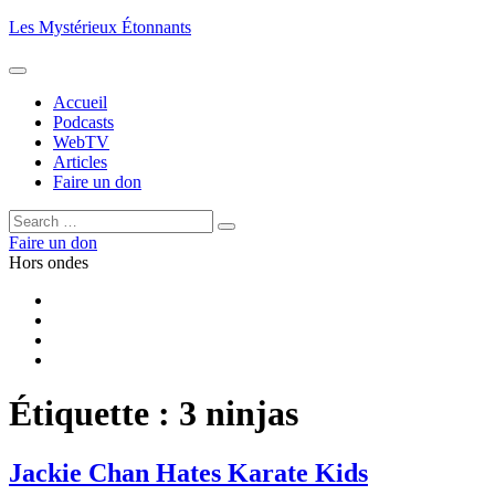
Aller
Les Mystérieux Étonnants
au
contenu
principal
Accueil
Podcasts
WebTV
Articles
Faire un don
Rechercher :
Rechercher
Faire un don
Hors ondes
Facebook
YouTube
iTunes
RSS
Étiquette :
3 ninjas
Jackie Chan Hates Karate Kids