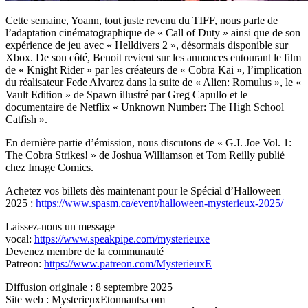
Cette semaine, Yoann, tout juste revenu du TIFF, nous parle de
l’adaptation cinématographique de « Call of Duty » ainsi que de son
expérience de jeu avec « Helldivers 2 », désormais disponible sur
Xbox. De son côté, Benoit revient sur les annonces entourant le film
de « Knight Rider » par les créateurs de « Cobra Kai », l’implication
du réalisateur Fede Alvarez dans la suite de « Alien: Romulus », le «
Vault Edition » de Spawn illustré par Greg Capullo et le
documentaire de Netflix « Unknown Number: The High School
Catfish ».
En dernière partie d’émission, nous discutons de « G.I. Joe Vol. 1:
The Cobra Strikes! » de Joshua Williamson et Tom Reilly publié
chez Image Comics.
Achetez vos billets dès maintenant pour le Spécial d’Halloween
2025 :
https://www.spasm.ca/event/halloween-mysterieux-2025/
Laissez-nous un message
vocal:
https://www.speakpipe.com/mysterieuxe
Devenez membre de la communauté
Patreon:
https://www.patreon.com/MysterieuxE
Diffusion originale : 8 septembre 2025
Site web : MysterieuxEtonnants.com