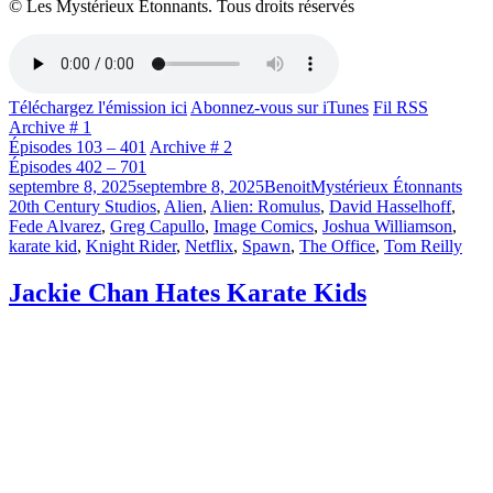
© Les Mystérieux Étonnants. Tous droits réservés
Téléchargez l'émission ici
Abonnez-vous sur iTunes
Fil RSS
Archive # 1
Épisodes 103 – 401
Archive # 2
Épisodes 402 – 701
Publié
Catégories
Étiq
septembre 8, 2025
septembre 8, 2025
Benoit
Mystérieux Étonnants
le
20th Century Studios
,
Alien
,
Alien: Romulus
,
David Hasselhoff
,
Fede Alvarez
,
Greg Capullo
,
Image Comics
,
Joshua Williamson
,
karate kid
,
Knight Rider
,
Netflix
,
Spawn
,
The Office
,
Tom Reilly
Jackie Chan Hates Karate Kids