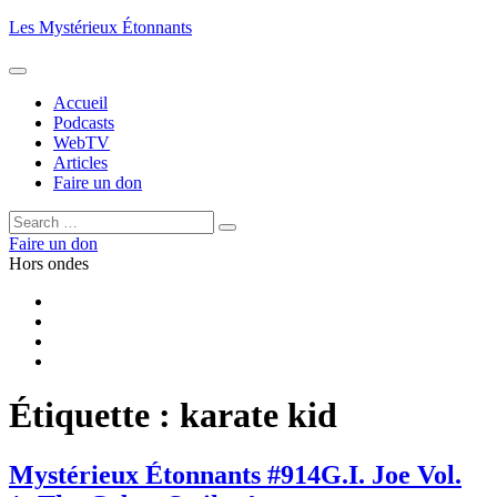
Aller
Les Mystérieux Étonnants
au
contenu
principal
Accueil
Podcasts
WebTV
Articles
Faire un don
Rechercher :
Rechercher
Faire un don
Hors ondes
Facebook
YouTube
iTunes
RSS
Étiquette :
karate kid
Mystérieux Étonnants #914
G.I. Joe Vol.