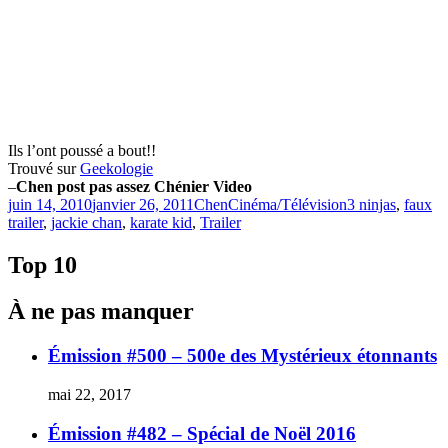
Ils l’ont poussé a bout!!
Trouvé sur
Geekologie
–
Chen post pas assez Chénier Video
Publié
Catégories
Étiquettes
juin 14, 2010
janvier 26, 2011
Chen
Cinéma/Télévision
3 ninjas
,
faux
le
trailer
,
jackie chan
,
karate kid
,
Trailer
Top 10
À ne pas manquer
Émission #500 – 500e des Mystérieux étonnants
mai 22, 2017
Émission #482 – Spécial de Noël 2016