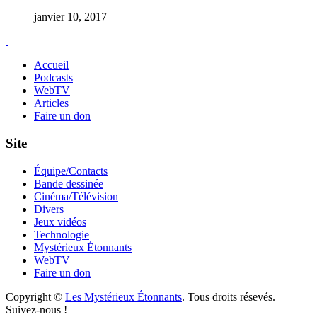
janvier 10, 2017
Accueil
Podcasts
WebTV
Articles
Faire un don
Site
Équipe/Contacts
Bande dessinée
Cinéma/Télévision
Divers
Jeux vidéos
Technologie
Mystérieux Étonnants
WebTV
Faire un don
Copyright ©
Les Mystérieux Étonnants
. Tous droits résevés.
Suivez-nous !