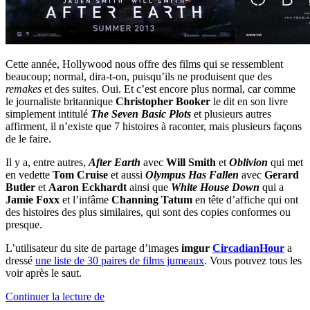
Cette année, Hollywood nous offre des films qui se ressemblent
beaucoup; normal, dira-t-on, puisqu’ils ne produisent que des
remakes
et des suites. Oui. Et c’est encore plus normal, car comme
le journaliste britannique
Christopher Booker
le dit en son livre
simplement intitulé
The Seven Basic Plots
et plusieurs autres
affirment, il n’existe que 7 histoires à raconter, mais plusieurs façons
de le faire.
Il y a, entre autres,
After Earth
avec
Will Smith
et
Oblivion
qui met
en vedette
Tom Cruise
et aussi
Olympus Has Fallen
avec
Gerard
Butler
et
Aaron Eckhardt
ainsi que
White House Down
qui a
Jamie Foxx
et l’infâme
Channing Tatum
en tête d’affiche qui ont
des histoires des plus similaires, qui sont des copies conformes ou
presque.
L’utilisateur du site de partage d’images
imgur
CircadianHour
a
dressé
une liste de 30 paires de films jumeaux
. Vous pouvez tous les
voir après le saut.
« Pareils!?
Continuer la lecture de
Pas