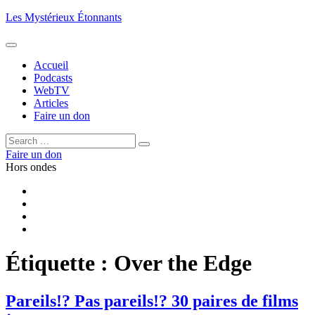
Aller
Les Mystérieux Étonnants
au
contenu
principal
Accueil
Podcasts
WebTV
Articles
Faire un don
Rechercher :
Rechercher
Faire un don
Hors ondes
Facebook
YouTube
iTunes
RSS
Étiquette :
Over the Edge
Pareils!? Pas pareils!? 30 paires de films