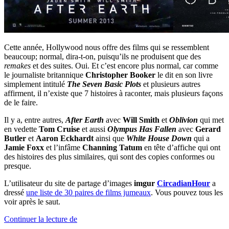
Cette année, Hollywood nous offre des films qui se ressemblent
beaucoup; normal, dira-t-on, puisqu’ils ne produisent que des
remakes
et des suites. Oui. Et c’est encore plus normal, car comme
le journaliste britannique
Christopher Booker
le dit en son livre
simplement intitulé
The Seven Basic Plots
et plusieurs autres
affirment, il n’existe que 7 histoires à raconter, mais plusieurs façons
de le faire.
Il y a, entre autres,
After Earth
avec
Will Smith
et
Oblivion
qui met
en vedette
Tom Cruise
et aussi
Olympus Has Fallen
avec
Gerard
Butler
et
Aaron Eckhardt
ainsi que
White House Down
qui a
Jamie Foxx
et l’infâme
Channing Tatum
en tête d’affiche qui ont
des histoires des plus similaires, qui sont des copies conformes ou
presque.
L’utilisateur du site de partage d’images
imgur
CircadianHour
a
dressé
une liste de 30 paires de films jumeaux
. Vous pouvez tous les
voir après le saut.
« Pareils!?
Continuer la lecture de
Pas