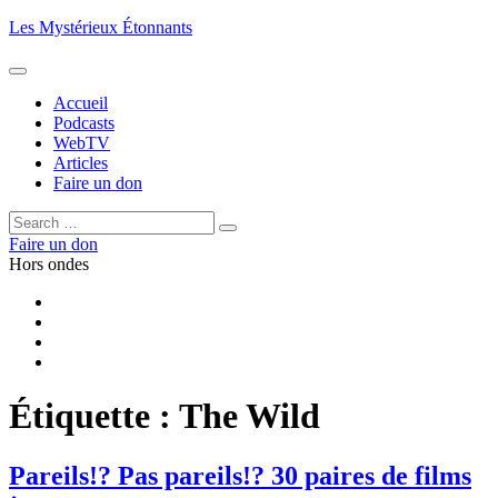
Aller
Les Mystérieux Étonnants
au
contenu
principal
Accueil
Podcasts
WebTV
Articles
Faire un don
Rechercher :
Rechercher
Faire un don
Hors ondes
Facebook
YouTube
iTunes
RSS
Étiquette :
The Wild
Pareils!? Pas pareils!? 30 paires de films