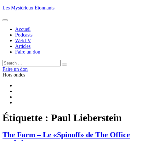
Aller
Les Mystérieux Étonnants
au
contenu
principal
Accueil
Podcasts
WebTV
Articles
Faire un don
Rechercher :
Rechercher
Faire un don
Hors ondes
Facebook
YouTube
iTunes
RSS
Étiquette :
Paul Lieberstein
The Farm – Le «Spinoff» de The Office