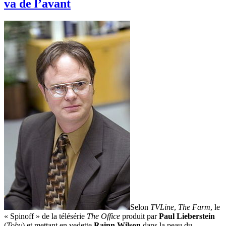
va de l’avant
Selon
TVLine
,
The Farm
, le
« Spinoff » de la télésérie
The Office
produit par
Paul Lieberstein
(
Toby
) et mettant en vedette
Rainn Wilson
dans la peau du