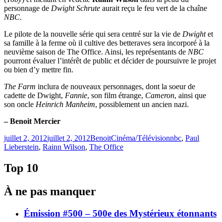
personnage de
Dwight Schrute
aurait reçu le feu vert de la chaîne
NBC
.
Le pilote de la nouvelle série qui sera centré sur la vie de
Dwight
et
sa famille à la ferme où il cultive des betteraves sera incorporé à la
neuvième saison de The Office. Ainsi, les représentants de
NBC
pourront évaluer l’intérêt de public et décider de poursuivre le projet
ou bien d’y mettre fin.
The Farm
inclura de nouveaux personnages, dont la soeur de
cadette de Dwight,
Fannie
, son film étrange,
Cameron
, ainsi que
son oncle
Heinrich Manheim
, possiblement un ancien nazi.
– Benoit Mercier
Publié
Catégories
Étiquettes
juillet 2, 2012
juillet 2, 2012
Benoit
Cinéma/Télévision
nbc
,
Paul
le
Lieberstein
,
Rainn Wilson
,
The Office
Top 10
À ne pas manquer
Émission #500 – 500e des Mystérieux étonnants