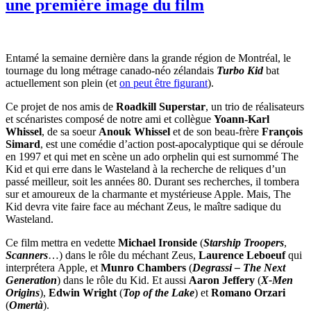
une première image du film
Entamé la semaine dernière dans la grande région de Montréal, le
tournage du long métrage canado-néo zélandais
Turbo Kid
bat
actuellement son plein (et
on peut être figurant
).
Ce projet de nos amis de
Roadkill Superstar
, un trio de réalisateurs
et scénaristes composé de notre ami et collègue
Yoann-Karl
Whissel
, de sa soeur
Anouk Whissel
et de son beau-frère
François
Simard
, est une comédie d’action post-apocalyptique qui se déroule
en 1997 et qui met en scène un ado orphelin qui est surnommé The
Kid et qui erre dans le Wasteland à la recherche de reliques d’un
passé meilleur, soit les années 80. Durant ses recherches, il tombera
sur et amoureux de la charmante et mystérieuse Apple. Mais, The
Kid devra vite faire face au méchant Zeus, le maître sadique du
Wasteland.
Ce film mettra en vedette
Michael Ironside
(
Starship Troopers
,
Scanners
…) dans le rôle du méchant Zeus,
Laurence Leboeuf
qui
interprétera
Apple, et
Munro Chambers
(
Degrassi – The Next
Generation
) dans le rôle du Kid. Et aussi
Aaron Jeffery
(
X-Men
Origins
),
Edwin Wright
(
Top of the Lake
) et
Romano Orzari
(
Omertà
).