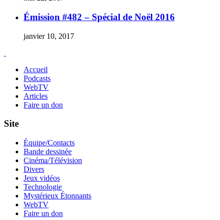
Émission #482 – Spécial de Noël 2016
janvier 10, 2017
Accueil
Podcasts
WebTV
Articles
Faire un don
Site
Équipe/Contacts
Bande dessinée
Cinéma/Télévision
Divers
Jeux vidéos
Technologie
Mystérieux Étonnants
WebTV
Faire un don