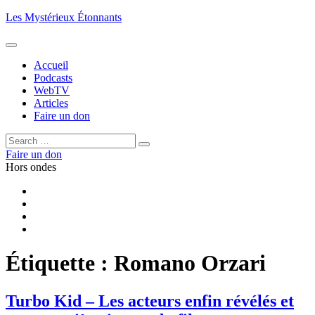
Aller
Les Mystérieux Étonnants
au
contenu
principal
Accueil
Podcasts
WebTV
Articles
Faire un don
Rechercher :
Rechercher
Faire un don
Hors ondes
Facebook
YouTube
iTunes
RSS
Étiquette :
Romano Orzari
Turbo Kid – Les acteurs enfin révélés et