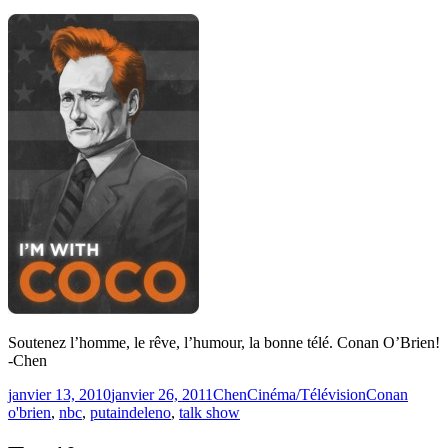
Soutenez l’homme, le rêve, l’humour, la bonne télé. Conan O’Brien!
-Chen
Publié
Catégories
Étiquettes
janvier 13, 2010
janvier 26, 2011
Chen
Cinéma/Télévision
Conan
le
o'brien
,
nbc
,
putaindeleno
,
talk show