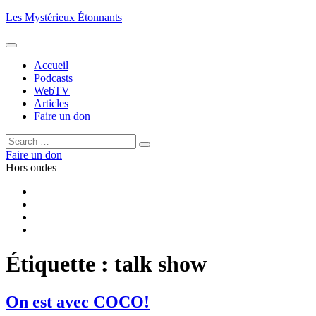
Aller
Les Mystérieux Étonnants
au
contenu
principal
Accueil
Podcasts
WebTV
Articles
Faire un don
Rechercher :
Rechercher
Faire un don
Hors ondes
Facebook
YouTube
iTunes
RSS
Étiquette :
talk show
On est avec COCO!