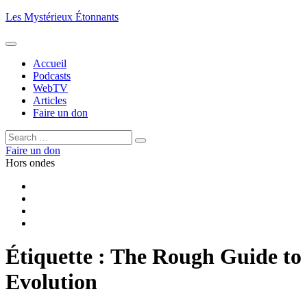
Aller
Les Mystérieux Étonnants
au
contenu
principal
Accueil
Podcasts
WebTV
Articles
Faire un don
Rechercher :
Rechercher
Faire un don
Hors ondes
Facebook
YouTube
iTunes
RSS
Étiquette :
The Rough Guide to
Evolution