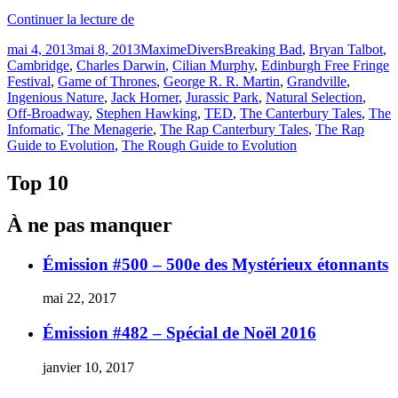
« Baba
Continuer la lecture de
Brinkman
Publié
Catégories
Étiquettes
mai 4, 2013
mai 8, 2013
Maxime
Divers
Breaking Bad
,
Bryan Talbot
,
101
le
Cambridge
,
Charles Darwin
,
Cilian Murphy
,
Edinburgh Free Fringe
:
Festival
,
Game of Thrones
,
George R. R. Martin
,
Grandville
,
maîtriser
Ingenious Nature
,
Jack Horner
,
Jurassic Park
,
Natural Selection
,
la
Off-Broadway
,
Stephen Hawking
,
TED
,
The Canterbury Tales
,
The
science
Infomatic
,
The Menagerie
,
The Rap Canterbury Tales
,
The Rap
par
Guide to Evolution
,
The Rough Guide to Evolution
le
rap &rquo;
Top 10
À ne pas manquer
Émission #500 – 500e des Mystérieux étonnants
mai 22, 2017
Émission #482 – Spécial de Noël 2016
janvier 10, 2017