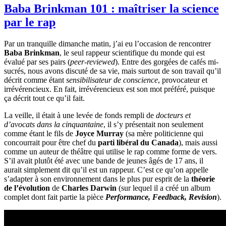
Baba Brinkman 101 : maîtriser la science
par le rap
Par un tranquille dimanche matin, j’ai eu l’occasion de rencontrer
Baba Brinkman
, le seul rappeur scientifique du monde qui est
évalué par ses pairs (
peer-reviewed
). Entre des gorgées de cafés mi-
sucrés, nous avons discuté de sa vie, mais surtout de son travail qu’il
décrit comme étant
sensibilisateur de conscience
, provocateur et
irrévérencieux. En fait, irrévérencieux est son mot préféré, puisque
ça décrit tout ce qu’il fait.
La veille, il était à une levée de fonds rempli de
docteurs et
d’avocats dans la cinquantaine
, il s’y présentait non seulement
comme étant le fils de
Joyce Murray
(sa mère politicienne qui
concourrait pour être chef du
parti libéral du Canada
), mais aussi
comme un auteur de théâtre qui utilise le rap comme forme de vers.
S’il avait plutôt été avec une bande de jeunes âgés de 17 ans, il
aurait simplement dit qu’il est un rappeur. C’est ce qu’on appelle
s’adapter à son environnement dans le plus pur esprit de la
théorie
de l’évolution
de
Charles Darwin
(sur lequel il a créé un album
complet dont fait partie la pièce
Performance, Feedback, Revision
).