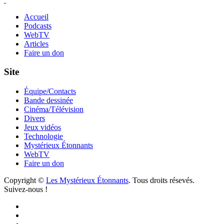
Accueil
Podcasts
WebTV
Articles
Faire un don
Site
Équipe/Contacts
Bande dessinée
Cinéma/Télévision
Divers
Jeux vidéos
Technologie
Mystérieux Étonnants
WebTV
Faire un don
Copyright ©
Les Mystérieux Étonnants
. Tous droits résevés.
Suivez-nous !
Facebook
YouTube
iTunes