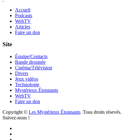
Accueil
Podcasts
WebTV
Articles
Faire un don
Site
Équipe/Contacts
Bande dessinée
Cinéma/Télévision
Divers
Jeux vidéos
Technologie
Mystérieux Étonnants
WebTV
Faire un don
Copyright ©
Les Mystérieux Étonnants
. Tous droits résevés.
Suivez-nous !
Facebook
YouTube
iTunes