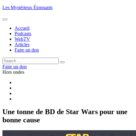
Aller
Les Mystérieux Étonnants
au
contenu
principal
Accueil
Podcasts
WebTV
Articles
Faire un don
Rechercher :
Rechercher
Faire un don
Hors ondes
Facebook
YouTube
iTunes
RSS
Une tonne de BD de Star Wars pour une
bonne cause