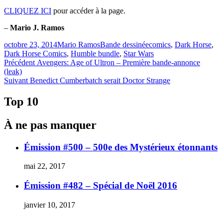
CLIQUEZ ICI
pour accéder à la page.
–
Mario J. Ramos
Publié
Catégories
Étiquettes
octobre 23, 2014
Mario Ramos
Bande dessinée
comics
,
Dark Horse
,
le
Dark Horse Comics
,
Humble bundle
,
Star Wars
Navigation
Article
Précédent
Avengers: Age of Ultron – Première bande-annonce
précédent :
(leak)
de
Article
Suivant
Benedict Cumberbatch serait Doctor Strange
l'article
Suivant :
Top 10
À ne pas manquer
Émission #500 – 500e des Mystérieux étonnants
mai 22, 2017
Émission #482 – Spécial de Noël 2016
janvier 10, 2017