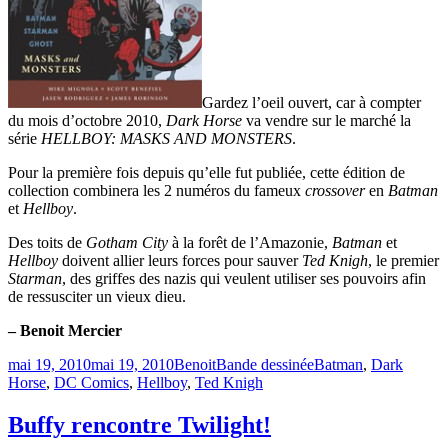
Gardez l’oeil ouvert, car à compter
du mois d’octobre 2010,
Dark Horse
va vendre sur le marché la
série
HELLBOY: MASKS AND MONSTERS
.
Pour la première fois depuis qu’elle fut publiée, cette édition de
collection combinera les 2 numéros du fameux
crossover
en
Batman
et
Hellboy
.
Des toits de
Gotham City
à la forêt de l’Amazonie,
Batman
et
Hellboy
doivent allier leurs forces pour sauver
Ted Knigh
, le premier
Starman
, des griffes des nazis qui veulent utiliser ses pouvoirs afin
de ressusciter un vieux dieu.
– Benoit Mercier
Publié
Catégories
Étiquettes
mai 19, 2010
mai 19, 2010
Benoit
Bande dessinée
Batman
,
Dark
le
Horse
,
DC Comics
,
Hellboy
,
Ted Knigh
Buffy rencontre Twilight!