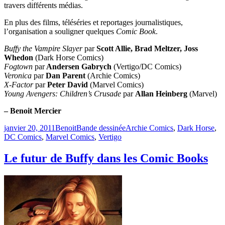
travers différents médias.
En plus des films, téléséries et reportages journalistiques,
l’organisation a souligner quelques
Comic Book
.
Buffy the Vampire Slayer
par
Scott Allie, Brad Meltzer, Joss
Whedon
(Dark Horse Comics)
Fogtown
par
Andersen Gabrych
(Vertigo/DC Comics)
Veronica
par
Dan Parent
(Archie Comics)
X-Factor
par
Peter
David
(Marvel Comics)
Young Avengers: Children’s Crusade
par
Allan Heinberg
(Marvel)
– Benoit Mercier
Publié
Catégories
Étiquettes
janvier 20, 2011
Benoit
Bande dessinée
Archie Comics
,
Dark Horse
,
le
DC Comics
,
Marvel Comics
,
Vertigo
Le futur de Buffy dans les Comic Books