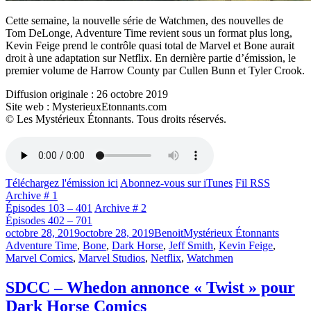
Cette semaine, la nouvelle série de Watchmen, des nouvelles de
Tom DeLonge, Adventure Time revient sous un format plus long,
Kevin Feige prend le contrôle quasi total de Marvel et Bone aurait
droit à une adaptation sur Netflix. En dernière partie d’émission, le
premier volume de Harrow County par Cullen Bunn et Tyler Crook.
Diffusion originale : 26 octobre 2019
Site web : MysterieuxEtonnants.com
© Les Mystérieux Étonnants. Tous droits réservés.
Téléchargez l'émission ici
Abonnez-vous sur iTunes
Fil RSS
Archive # 1
Épisodes 103 – 401
Archive # 2
Épisodes 402 – 701
Publié
Catégories
Étiquet
octobre 28, 2019
octobre 28, 2019
Benoit
Mystérieux Étonnants
le
Adventure Time
,
Bone
,
Dark Horse
,
Jeff Smith
,
Kevin Feige
,
Marvel Comics
,
Marvel Studios
,
Netflix
,
Watchmen
SDCC – Whedon annonce « Twist » pour
Dark Horse Comics