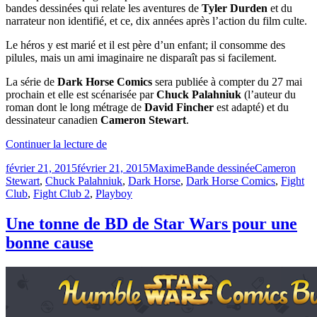
bandes dessinées qui relate les aventures de
Tyler Durden
et du
narrateur non identifié, et ce, dix années après l’action du film culte.
Le héros y est marié et il est père d’un enfant; il consomme des
pilules, mais un ami imaginaire ne disparaît pas si facilement.
La série de
Dark Horse Comics
sera publiée à compter du 27 mai
prochain et elle est scénarisée par
Chuck Palahniuk
(l’auteur du
roman dont le long métrage de
David Fincher
est adapté) et du
dessinateur canadien
Cameron Stewart
.
« Fight
Continuer la lecture de
Club
Publié
Catégories
Étiquettes
février 21, 2015
février 21, 2015
Maxime
Bande dessinée
Cameron
2
le
Stewart
,
Chuck Palahniuk
,
Dark Horse
,
Dark Horse Comics
,
Fight
–
Club
,
Fight Club 2
,
Playboy
Premier
aperçu
de
Une tonne de BD de Star Wars pour une
la
bonne cause
bande
dessinée &rquo;