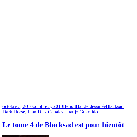
Publié
Catégories
Étiquettes
octobre 3, 2010
octobre 3, 2010
Benoit
Bande dessinée
Blacksad
,
le
Dark Horse
,
Juan Díaz Canales
,
Juanjo Guarnido
Le tome 4 de Blacksad est pour bientôt