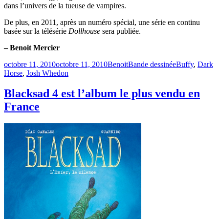
dans l’univers de la tueuse de vampires.
De plus, en 2011, après un numéro spécial, une série en continu
basée sur la télésérie
Dollhouse
sera publiée.
– Benoit Mercier
Publié
Catégories
Étiquettes
octobre 11, 2010
octobre 11, 2010
Benoit
Bande dessinée
Buffy
,
Dark
le
Horse
,
Josh Whedon
Blacksad 4 est l’album le plus vendu en
France