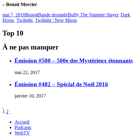
– Benoit Mercier
Publié
Catégories
Étiquettes
mai 7, 2010
Benoit
Bande dessinée
Buffy The Vampire Slayer
,
Dark
le
Horse
,
Twilight
,
Twilight : New Moon
Top 10
À ne pas manquer
Émission #500 – 500e des Mystérieux étonnants
mai 22, 2017
Émission #482 – Spécial de Noël 2016
janvier 10, 2017
Pagination
Page
Page
1
2
des
Accueil
Podcasts
publications
WebTV