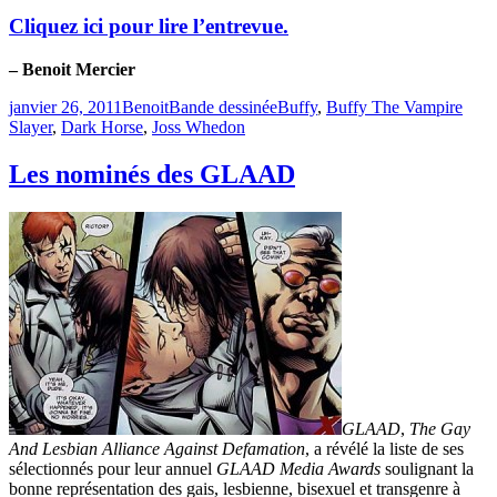
Cliquez ici pour lire l’entrevue.
– Benoit Mercier
Publié
Catégories
Étiquettes
janvier 26, 2011
Benoit
Bande dessinée
Buffy
,
Buffy The Vampire
le
Slayer
,
Dark Horse
,
Joss Whedon
Les nominés des GLAAD
GLAAD
,
The Gay
And Lesbian Alliance Against Defamation
, a révélé la liste de ses
sélectionnés pour leur annuel
GLAAD
Media
Awards
soulignant la
bonne représentation des gais, lesbienne, bisexuel et transgenre à