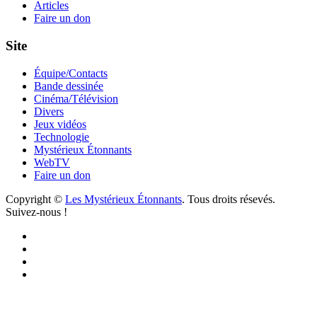
Articles
Faire un don
Site
Équipe/Contacts
Bande dessinée
Cinéma/Télévision
Divers
Jeux vidéos
Technologie
Mystérieux Étonnants
WebTV
Faire un don
Copyright ©
Les Mystérieux Étonnants
. Tous droits résevés.
Suivez-nous !
Facebook
YouTube
iTunes
RSS