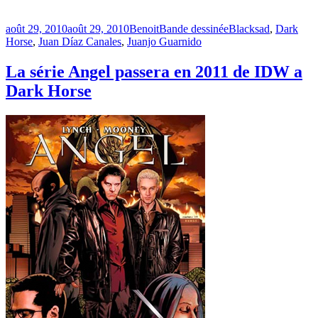
Publié
Catégories
Étiquettes
août 29, 2010
août 29, 2010
Benoit
Bande dessinée
Blacksad
,
Dark
le
Horse
,
Juan Díaz Canales
,
Juanjo Guarnido
La série Angel passera en 2011 de IDW a
Dark Horse