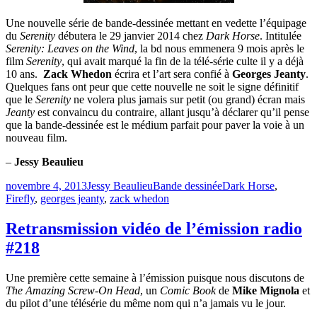
Une nouvelle série de bande-dessinée mettant en vedette l’équipage
du
Serenity
débutera le 29 janvier 2014 chez
Dark Horse
. Intitulée
Serenity: Leaves on the Wind
, la bd nous emmenera 9 mois après le
film
Serenity
, qui avait marqué la fin de la télé-série culte il y a déjà
10 ans.
Zack Whedon
écrira et l’art sera confié à
Georges Jeanty
.
Quelques fans ont peur que cette nouvelle ne soit le signe définitif
que le
Serenity
ne volera plus jamais sur petit (ou grand) écran mais
Jeanty
est convaincu du contraire, allant jusqu’à déclarer qu’il pense
que la bande-dessinée est le médium parfait pour paver la voie à un
nouveau film.
–
Jessy Beaulieu
Publié
Catégories
Étiquettes
novembre 4, 2013
Jessy Beaulieu
Bande dessinée
Dark Horse
,
le
Firefly
,
georges jeanty
,
zack whedon
Retransmission vidéo de l’émission radio
#218
Une première cette semaine à l’émission puisque nous discutons de
The Amazing Screw-On Head
, un
Comic Book
de
Mike Mignola
et
du pilot d’une télésérie du même nom qui n’a jamais vu le jour.