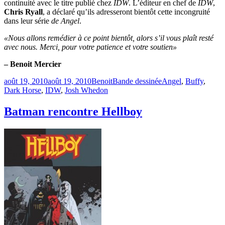
continuité avec le titre publié chez
IDW
. L’éditeur en chef de
IDW
,
Chris Ryall
, a déclaré qu’ils adresseront bientôt cette incongruité
dans leur série
de Angel
.
«Nous allons remédier à ce point bientôt, alors s’il vous plaît resté
avec nous. Merci, pour votre patience et votre soutien»
– Benoit Mercier
Publié
Catégories
Étiquettes
août 19, 2010
août 19, 2010
Benoit
Bande dessinée
Angel
,
Buffy
,
le
Dark Horse
,
IDW
,
Josh Whedon
Batman rencontre Hellboy