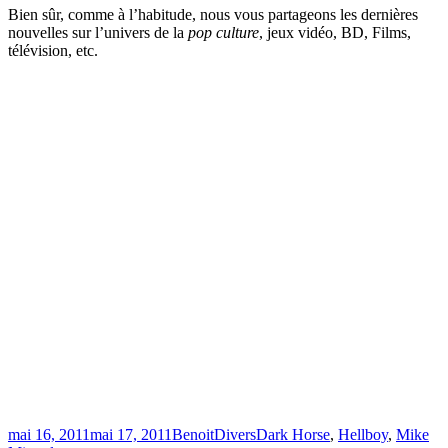
Bien sûr, comme à l’habitude, nous vous partageons les dernières
nouvelles sur l’univers de la
pop culture
, jeux vidéo, BD, Films,
télévision, etc.
Publié
Catégories
Étiquettes
mai 16, 2011
mai 17, 2011
Benoit
Divers
Dark Horse
,
Hellboy
,
Mike