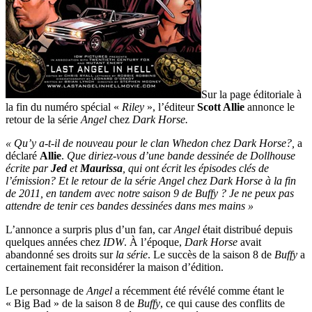
Sur la page éditoriale à
la fin du numéro spécial «
Riley
», l’éditeur
Scott Allie
annonce le
retour de la série
Angel
chez
Dark Horse.
« Qu’y a-t-il de nouveau pour le clan Whedon chez Dark Horse?,
a
déclaré
Allie
.
Que diriez-vous d’une bande dessinée de Dollhouse
écrite par
Jed
et
Maurissa
, qui ont écrit les épisodes clés de
l’émission? Et le retour de la série Angel chez Dark Horse à la fin
de 2011, en tandem avec notre saison 9 de Buffy ? Je ne peux pas
attendre de tenir ces bandes dessinées dans mes mains »
L’annonce a surpris plus d’un fan, car
Angel
était distribué depuis
quelques années chez
IDW
. À l’époque,
Dark Horse
avait
abandonné ses droits sur
la série
. Le succès de la saison 8 de
Buffy
a
certainement fait reconsidérer la maison d’édition.
Le personnage de
Angel
a récemment été révélé comme étant le
« Big Bad » de la saison 8 de
Buffy
, ce qui cause des conflits de