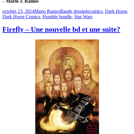
–
Mario J. Ramos
Publié
Catégories
Étiquettes
octobre 23, 2014
Mario Ramos
Bande dessinée
comics
,
Dark Horse
,
le
Dark Horse Comics
,
Humble bundle
,
Star Wars
Firefly – Une nouvelle bd et une suite?