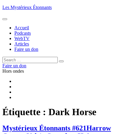
Aller
Les Mystérieux Étonnants
au
contenu
principal
Accueil
Podcasts
WebTV
Articles
Faire un don
Rechercher :
Rechercher
Faire un don
Hors ondes
Facebook
YouTube
iTunes
RSS
Étiquette :
Dark Horse
Mystérieux Étonnants #621
Harrow