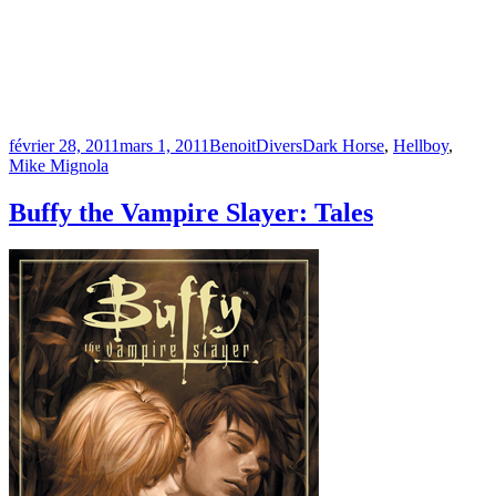
Publié
Catégories
Étiquettes
février 28, 2011
mars 1, 2011
Benoit
Divers
Dark Horse
,
Hellboy
,
le
Mike Mignola
Buffy the Vampire Slayer: Tales