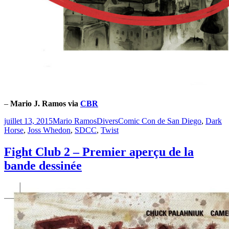
–
Mario J. Ramos via
CBR
Publié
Catégories
Étiquettes
juillet 13, 2015
Mario Ramos
Divers
Comic Con de San Diego
,
Dark
le
Horse
,
Joss Whedon
,
SDCC
,
Twist
Fight Club 2 – Premier aperçu de la
bande dessinée