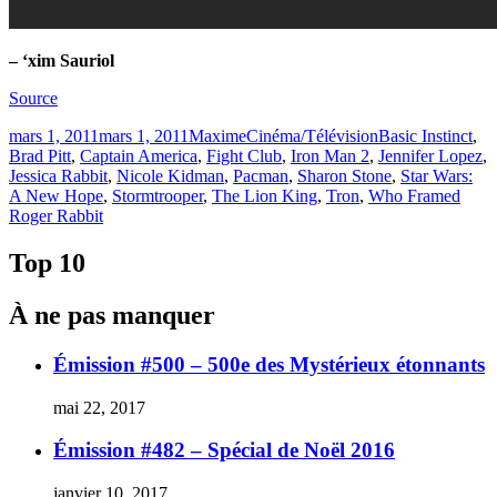
– ‘xim Sauriol
Source
Publié
Catégories
Étiquettes
mars 1, 2011
mars 1, 2011
Maxime
Cinéma/Télévision
Basic Instinct
,
le
Brad Pitt
,
Captain America
,
Fight Club
,
Iron Man 2
,
Jennifer Lopez
,
Jessica Rabbit
,
Nicole Kidman
,
Pacman
,
Sharon Stone
,
Star Wars:
A New Hope
,
Stormtrooper
,
The Lion King
,
Tron
,
Who Framed
Roger Rabbit
Top 10
À ne pas manquer
Émission #500 – 500e des Mystérieux étonnants
mai 22, 2017
Émission #482 – Spécial de Noël 2016
janvier 10, 2017