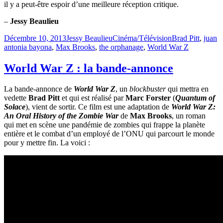
il y a peut-être espoir d’une meilleure réception critique.
–
Jessy Beaulieu
Publié
Catégories
Étiquettes
Décembre 10, 2013
Jessy Beaulieu
Cinéma/Télévision
Brad Pitt
,
juan
le
antonia bayona
,
Max Brooks
,
the orphanage
,
World War Z
World War Z : la bande-annonce
La bande-annonce de
World War Z
, un
blockbuster
qui mettra en
vedette
Brad Pitt
et qui est réalisé par
Marc Forster
(
Quantum of
Solace
), vient de sortir. Ce film est une adaptation de
World War Z:
An Oral History of the Zombie War
de
Max Brooks
, un roman
qui met en scène une pandémie de zombies qui frappe la planète
entière et le combat d’un employé de l’ONU qui parcourt le monde
pour y mettre fin. La voici :