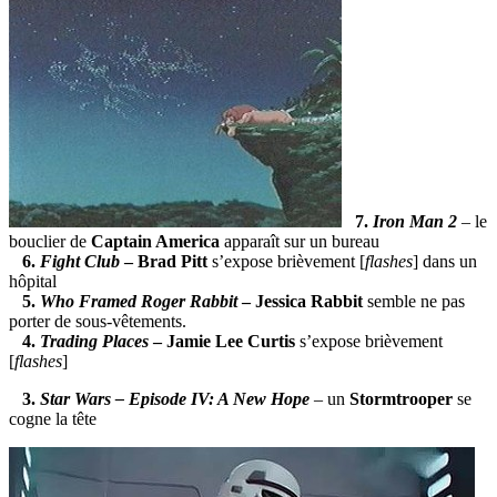
7
.
Iron Man 2
– le
bouclier de
Captain America
apparaît sur un bureau
6.
Fight Club
– Brad Pitt
s’expose brièvement [
flashes
] dans un
hôpital
5.
Who Framed Roger Rabbit
– Jessica Rabbit
semble ne pas
porter de sous-vêtements.
4.
Trading Places
– Jamie Lee Curtis
s’expose brièvement
[
flashes
]
3.
Star Wars – Episode IV: A New Hope
– un
Stormtrooper
se
cogne la tête