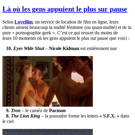
Là où les gens appuient le plus sur pause
Selon
Lovefilm
, un service de location de film en ligne, leurs
clients aiment beaucoup la nudité féminine (ou quasi-nudité) et de la
pure « pornographie geek ». C’est ce qui ressort du moins de
leurs 10 moments où les gens appuient le plus sur pause que voici :
10.
Eyes Wide Shut
–
Nicole Kidman
est entièrement nue
9.
Tron
– le caméo de
Pacman
8.
The Lion King
– la poussière forme
les lettres
« S.F.X. »
dans
le ciel