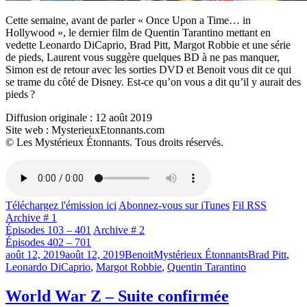
Cette semaine, avant de parler « Once Upon a Time… in
Hollywood », le dernier film de Quentin Tarantino mettant en
vedette Leonardo DiCaprio, Brad Pitt, Margot Robbie et une série
de pieds, Laurent vous suggère quelques BD à ne pas manquer,
Simon est de retour avec les sorties DVD et Benoit vous dit ce qui
se trame du côté de Disney. Est-ce qu’on vous a dit qu’il y aurait des
pieds ?
Diffusion originale : 12 août 2019
Site web : MysterieuxEtonnants.com
© Les Mystérieux Étonnants. Tous droits réservés.
Téléchargez l'émission ici
Abonnez-vous sur iTunes
Fil RSS
Archive # 1
Épisodes 103 – 401
Archive # 2
Épisodes 402 – 701
Publié
Catégories
Étiquettes
août 12, 2019
août 12, 2019
Benoit
Mystérieux Étonnants
Brad Pitt
,
le
Leonardo DiCaprio
,
Margot Robbie
,
Quentin Tarantino
World War Z – Suite confirmée