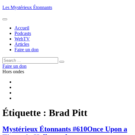
Aller
Les Mystérieux Étonnants
au
contenu
principal
Accueil
Podcasts
WebTV
Articles
Faire un don
Rechercher :
Rechercher
Faire un don
Hors ondes
Facebook
YouTube
iTunes
RSS
Étiquette :
Brad Pitt
Mystérieux Étonnants #610
Once Upon a