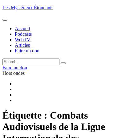
Aller
Les Mystérieux Étonnants
au
contenu
principal
Accueil
Podcasts
WebTV
Articles
Faire un don
Rechercher :
Rechercher
Faire un don
Hors ondes
Facebook
YouTube
iTunes
RSS
Étiquette :
Combats
Audiovisuels de la Ligue