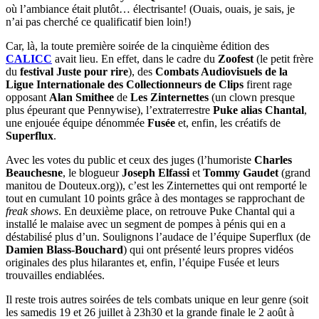
où l’ambiance était plutôt… électrisante! (Ouais, ouais, je sais, je
n’ai pas cherché ce qualificatif bien loin!)
Car, là, la toute première soirée de la cinquième édition des
CALICC
avait lieu. En effet, dans le cadre du
Zoofest
(le petit frère
du
festival Juste pour rire
), des
Combats Audiovisuels de la
Ligue Internationale des Collectionneurs de Clips
firent rage
opposant
Alan Smithee
de
Les Zinternettes
(un clown presque
plus épeurant que Pennywise), l’extraterrestre
Puke alias Chantal
,
une enjouée équipe dénommée
Fusée
et, enfin, les créatifs de
Superflux
.
Avec les votes du public et ceux des juges (l’humoriste
Charles
Beauchesne
, le blogueur
Joseph Elfassi
et
Tommy Gaudet
(grand
manitou de Douteux.org)), c’est les Zinternettes qui ont remporté le
tout en cumulant 10 points grâce à des montages se rapprochant de
freak shows
. En deuxième place, on retrouve Puke Chantal qui a
installé le malaise avec un segment de pompes à pénis qui en a
déstabilisé plus d’un. Soulignons l’audace de l’équipe Superflux (de
Damien Blass-Bouchard
) qui ont présenté leurs propres vidéos
originales des plus hilarantes et, enfin, l’équipe Fusée et leurs
trouvailles endiablées.
Il reste trois autres soirées de tels combats unique en leur genre (soit
les samedis 19 et 26 juillet à 23h30 et la grande finale le 2 août à