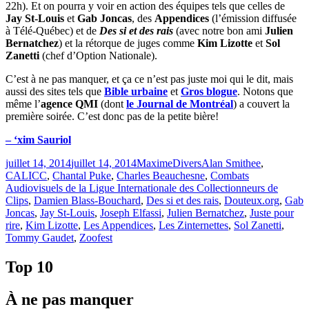
22h). Et on pourra y voir en action des équipes tels que celles de
Jay St-Louis
et
Gab Joncas
, des
Appendices
(l’émission diffusée
à Télé-Québec) et de
Des si et des rais
(avec notre bon ami
Julien
Bernatchez
) et la rétorque de juges comme
Kim Lizotte
et
Sol
Zanetti
(chef d’Option Nationale).
C’est à ne pas manquer, et ça ce n’est pas juste moi qui le dit, mais
aussi des sites tels que
Bible urbaine
et
Gros blogue
. Notons que
même l’
agence QMI
(dont
le Journal de Montréal
) a couvert la
première soirée. C’est donc pas de la petite bière!
– ‘xim Sauriol
Publié
Catégories
Étiquettes
juillet 14, 2014
juillet 14, 2014
Maxime
Divers
Alan Smithee
,
le
CALICC
,
Chantal Puke
,
Charles Beauchesne
,
Combats
Audiovisuels de la Ligue Internationale des Collectionneurs de
Clips
,
Damien Blass-Bouchard
,
Des si et des rais
,
Douteux.org
,
Gab
Joncas
,
Jay St-Louis
,
Joseph Elfassi
,
Julien Bernatchez
,
Juste pour
rire
,
Kim Lizotte
,
Les Appendices
,
Les Zinternettes
,
Sol Zanetti
,
Tommy Gaudet
,
Zoofest
Top 10
À ne pas manquer