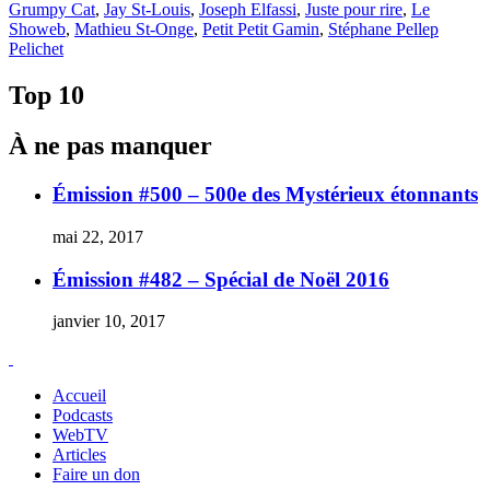
le
Grumpy Cat
,
Jay St-Louis
,
Joseph Elfassi
,
Juste pour rire
,
Le
Quand
Showeb
,
Mathieu St-Onge
,
Petit Petit Gamin
,
Stéphane Pellep
le
Pelichet
web
se
met
Top 10
en
spectacle &rquo;
À ne pas manquer
Émission #500 – 500e des Mystérieux étonnants
mai 22, 2017
Émission #482 – Spécial de Noël 2016
janvier 10, 2017
Accueil
Podcasts
WebTV
Articles
Faire un don