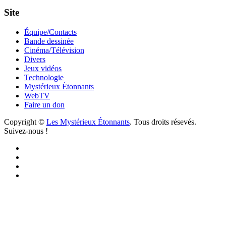
Site
Équipe/Contacts
Bande dessinée
Cinéma/Télévision
Divers
Jeux vidéos
Technologie
Mystérieux Étonnants
WebTV
Faire un don
Copyright ©
Les Mystérieux Étonnants
. Tous droits résevés.
Suivez-nous !
Facebook
YouTube
iTunes
RSS