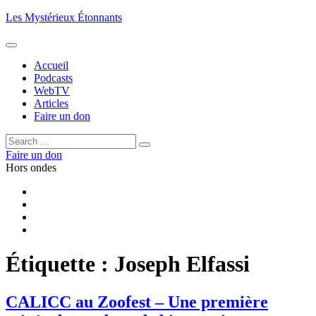
Aller
Les Mystérieux Étonnants
au
contenu
principal
Accueil
Podcasts
WebTV
Articles
Faire un don
Rechercher :
Rechercher
Faire un don
Hors ondes
Facebook
YouTube
iTunes
RSS
Étiquette :
Joseph Elfassi
CALICC au Zoofest – Une première