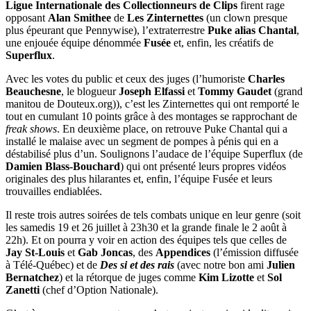
Ligue Internationale des Collectionneurs de Clips
firent rage
opposant
Alan Smithee
de
Les Zinternettes
(un clown presque
plus épeurant que Pennywise), l’extraterrestre
Puke alias Chantal
,
une enjouée équipe dénommée
Fusée
et, enfin, les créatifs de
Superflux
.
Avec les votes du public et ceux des juges (l’humoriste
Charles
Beauchesne
, le blogueur
Joseph Elfassi
et
Tommy Gaudet
(grand
manitou de Douteux.org)), c’est les Zinternettes qui ont remporté le
tout en cumulant 10 points grâce à des montages se rapprochant de
freak shows
. En deuxième place, on retrouve Puke Chantal qui a
installé le malaise avec un segment de pompes à pénis qui en a
déstabilisé plus d’un. Soulignons l’audace de l’équipe Superflux (de
Damien Blass-Bouchard
) qui ont présenté leurs propres vidéos
originales des plus hilarantes et, enfin, l’équipe Fusée et leurs
trouvailles endiablées.
Il reste trois autres soirées de tels combats unique en leur genre (soit
les samedis 19 et 26 juillet à 23h30 et la grande finale le 2 août à
22h). Et on pourra y voir en action des équipes tels que celles de
Jay St-Louis
et
Gab Joncas
, des
Appendices
(l’émission diffusée
à Télé-Québec) et de
Des si et des rais
(avec notre bon ami
Julien
Bernatchez
) et la rétorque de juges comme
Kim Lizotte
et
Sol
Zanetti
(chef d’Option Nationale).