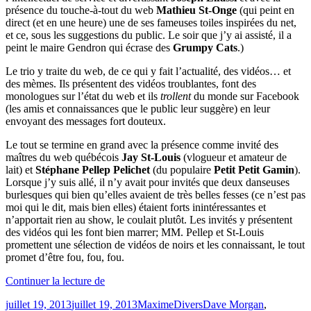
présence du touche-à-tout du web
Mathieu St-Onge
(qui peint en
direct (et en une heure) une de ses fameuses toiles inspirées du net,
et ce, sous les suggestions du public. Le soir que j’y ai assisté, il a
peint le maire Gendron qui écrase des
Grumpy Cats
.)
Le trio y traite du web, de ce qui y fait l’actualité, des vidéos… et
des mèmes. Ils présentent des vidéos troublantes, font des
monologues sur l’état du web et ils
trollent
du monde sur Facebook
(les amis et connaissances que le public leur suggère) en leur
envoyant des messages fort douteux.
Le tout se termine en grand avec la présence comme invité des
maîtres du web québécois
Jay St-Louis
(vlogueur et amateur de
lait) et
Stéphane Pellep Pelichet
(du populaire
Petit Petit Gamin
).
Lorsque j’y suis allé, il n’y avait pour invités que deux danseuses
burlesques qui bien qu’elles avaient de très belles fesses (ce n’est pas
moi qui le dit, mais bien elles) étaient forts inintéressantes et
n’apportait rien au show, le coulait plutôt. Les invités y présentent
des vidéos qui les font bien marrer; MM. Pellep et St-Louis
promettent une sélection de vidéos de noirs et les connaissant, le tout
promet d’être fou, fou, fou.
« Le
Continuer la lecture de
Showeb
Publié
Catégories
Étiquettes
juillet 19, 2013
juillet 19, 2013
Maxime
Divers
Dave Morgan
,
–