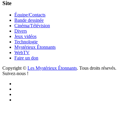
Site
Équipe/Contacts
Bande dessinée
Cinéma/Télévision
Divers
Jeux vidéos
Technologie
Mystérieux Étonnants
WebTV
Faire un don
Copyright ©
Les Mystérieux Étonnants
. Tous droits résevés.
Suivez-nous !
Facebook
YouTube
iTunes
RSS