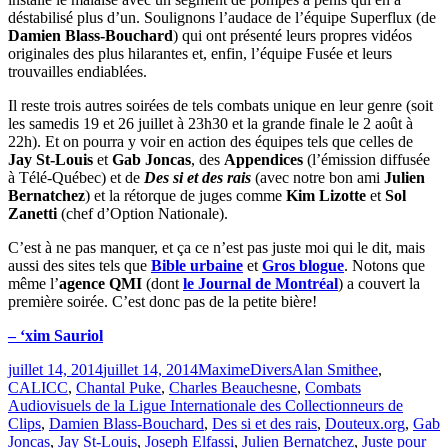
déstabilisé plus d’un. Soulignons l’audace de l’équipe Superflux (de
Damien Blass-Bouchard
) qui ont présenté leurs propres vidéos
originales des plus hilarantes et, enfin, l’équipe Fusée et leurs
trouvailles endiablées.
Il reste trois autres soirées de tels combats unique en leur genre (soit
les samedis 19 et 26 juillet à 23h30 et la grande finale le 2 août à
22h). Et on pourra y voir en action des équipes tels que celles de
Jay St-Louis
et
Gab Joncas
, des
Appendices
(l’émission diffusée
à Télé-Québec) et de
Des si et des rais
(avec notre bon ami
Julien
Bernatchez
) et la rétorque de juges comme
Kim Lizotte
et
Sol
Zanetti
(chef d’Option Nationale).
C’est à ne pas manquer, et ça ce n’est pas juste moi qui le dit, mais
aussi des sites tels que
Bible urbaine
et
Gros blogue
. Notons que
même l’
agence QMI
(dont
le Journal de Montréal
) a couvert la
première soirée. C’est donc pas de la petite bière!
– ‘xim Sauriol
Publié
Catégories
Étiquettes
juillet 14, 2014
juillet 14, 2014
Maxime
Divers
Alan Smithee
,
le
CALICC
,
Chantal Puke
,
Charles Beauchesne
,
Combats
Audiovisuels de la Ligue Internationale des Collectionneurs de
Clips
,
Damien Blass-Bouchard
,
Des si et des rais
,
Douteux.org
,
Gab
Joncas
,
Jay St-Louis
,
Joseph Elfassi
,
Julien Bernatchez
,
Juste pour