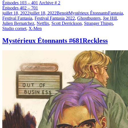
Épisodes 103 – 401
Archive # 2
Épisodes 402 – 701
Publié
Catégories
Étiquettes
juillet 18, 2022
juillet 18, 2022
Benoit
Mystérieux Étonnants
Fantasia
,
le
Festival Fantasia
,
Festival Fantasia 2022
,
Ghostbusters
,
Joe Hill
,
Julien Bernatchez
,
Netflix
,
Scott Derrickson
,
Stranger Things
,
Studio cornet
,
X-Men
Mystérieux Étonnants #681
Reckless