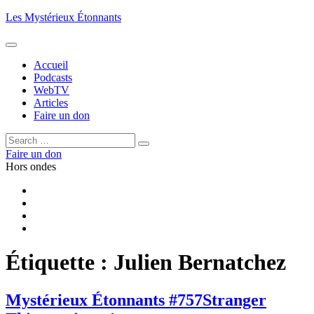
Aller
Les Mystérieux Étonnants
au
contenu
principal
Accueil
Podcasts
WebTV
Articles
Faire un don
Rechercher :
Rechercher
Faire un don
Hors ondes
Facebook
YouTube
iTunes
RSS
Étiquette :
Julien Bernatchez
Mystérieux Étonnants #757
Stranger