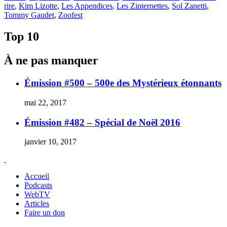
rire
,
Kim Lizotte
,
Les Appendices
,
Les Zinternettes
,
Sol Zanetti
,
Tommy Gaudet
,
Zoofest
Top 10
À ne pas manquer
Émission #500 – 500e des Mystérieux étonnants
mai 22, 2017
Émission #482 – Spécial de Noël 2016
janvier 10, 2017
Accueil
Podcasts
WebTV
Articles
Faire un don