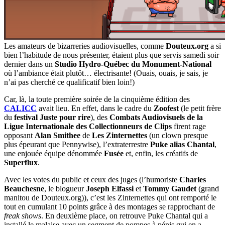
Les amateurs de bizarreries audiovisuelles, comme
Douteux.org
a si
bien l’habitude de nous présenter, étaient plus que servis samedi soir
dernier dans un
Studio Hydro-Québec du Monument-National
où l’ambiance était plutôt… électrisante! (Ouais, ouais, je sais, je
n’ai pas cherché ce qualificatif bien loin!)
Car, là, la toute première soirée de la cinquième édition des
CALICC
avait lieu. En effet, dans le cadre du
Zoofest
(le petit frère
du
festival Juste pour rire
), des
Combats Audiovisuels de la
Ligue Internationale des Collectionneurs de Clips
firent rage
opposant
Alan Smithee
de
Les Zinternettes
(un clown presque
plus épeurant que Pennywise), l’extraterrestre
Puke alias Chantal
,
une enjouée équipe dénommée
Fusée
et, enfin, les créatifs de
Superflux
.
Avec les votes du public et ceux des juges (l’humoriste
Charles
Beauchesne
, le blogueur
Joseph Elfassi
et
Tommy Gaudet
(grand
manitou de Douteux.org)), c’est les Zinternettes qui ont remporté le
tout en cumulant 10 points grâce à des montages se rapprochant de
freak shows
. En deuxième place, on retrouve Puke Chantal qui a
installé le malaise avec un segment de pompes à pénis qui en a