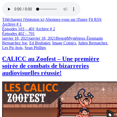
Téléchargez l'émission ici
Abonnez-vous sur iTunes
Fil RSS
Archive # 1
Épisodes 103 – 401
Archive # 2
Épisodes 402 – 701
Publié
Catégories
Étiquett
janvier 18, 2021
janvier 18, 2021
Benoit
Mystérieux Étonnants
le
Bernatchez Joe
,
Ed Brubaker
,
Image Comics
,
Julien Bernatchez
,
Les Pic-bois
,
Sean Phillips
CALICC au Zoofest – Une première
soirée de combats de bizarreries
audiovisuelles réussie!