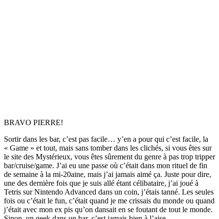
BRAVO PIERRE!
Sortir dans les bar, c’est pas facile… y’en a pour qui c’est facile, la
« Game » et tout, mais sans tomber dans les clichés, si vous êtes sur
le site des Mystérieux, vous êtes sûrement du genre à pas trop tripper
bar/cruise/game. J’ai eu une passe où c’était dans mon rituel de fin
de semaine à la mi-20aine, mais j’ai jamais aimé ça. Juste pour dire,
une des dernière fois que je suis allé étant célibataire, j’ai joué à
Tetris sur Nintendo Advanced dans un coin, j’étais tanné. Les seules
fois ou c’était le fun, c’était quand je me crissais du monde ou quand
j’était avec mon ex pis qu’on dansait en se foutant de tout le monde.
Sinon, un geek dans un bar, c’est jamais bien à l’aise .