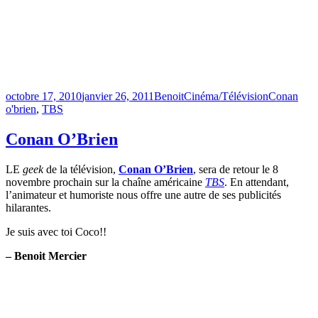
Publié
Catégories
Étiquettes
octobre 17, 2010
janvier 26, 2011
Benoit
Cinéma/Télévision
Conan
le
o'brien
,
TBS
Conan O’Brien
LE
geek
de la télévision,
Conan O’Brien
, sera de retour le 8
novembre prochain sur la chaîne américaine
TBS
. En attendant,
l’animateur et humoriste nous offre une autre de ses publicités
hilarantes.
Je suis avec toi Coco!!
– Benoit Mercier