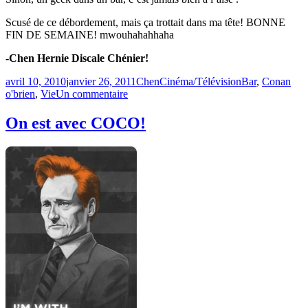
Scusé de ce débordement, mais ça trottait dans ma tête! BONNE
FIN DE SEMAINE! mwouhahahhaha
-Chen Hernie Discale Chénier!
Publié
Catégories
Étiquettes
avril 10, 2010
janvier 26, 2011
Chen
Cinéma/Télévision
Bar
,
Conan
le
sur
o'brien
,
Vie
Un commentaire
Pierre
Bernard
On est avec COCO!
et
les
bars