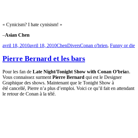
« Cynicism? I hate cynisism! »
–
Asian Chen
Publié
Catégories
Étiquettes
avril 18, 2010
avril 18, 2010
Chen
Divers
Conan o'brien
,
Funny or die
le
Pierre Bernard et les bars
Pour les fan de
Late Night/Tonight Show with Conan O’bria
n.
Vous connaissez surment
Pierre Bernard
qui est le Designer
Graphique des shows. Maintenant que le Tonight Show à
été cancellé, Pierre n’a plus d’emploi. Voici ce qu’il fait en attendant
le retour de Conan à la télé.