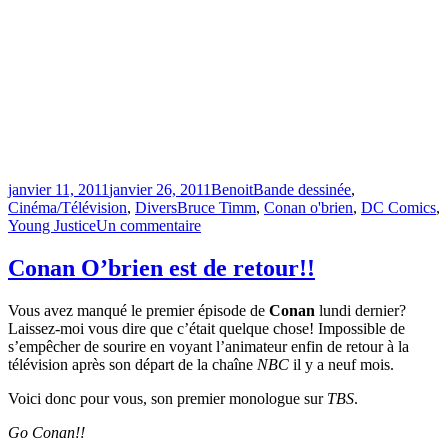
Publié
Catégories
janvier 11, 2011
janvier 26, 2011
Benoit
Bande dessinée
,
le
Étiquettes
Cinéma/Télévision
,
Divers
Bruce Timm
,
Conan o'brien
,
DC Comics
,
sur
Young Justice
Un commentaire
The
Flaming
Conan O’brien est de retour!!
C
dans
Vous avez manqué le premier épisode de
Conan
lundi dernier?
Young
Laissez-moi vous dire que c’était quelque chose! Impossible de
Justice
s’empêcher de sourire en voyant l’animateur enfin de retour à la
télévision après son départ de la chaîne
NBC
il y a neuf mois.
Voici donc pour vous, son premier monologue sur
TBS
.
Go Conan!!