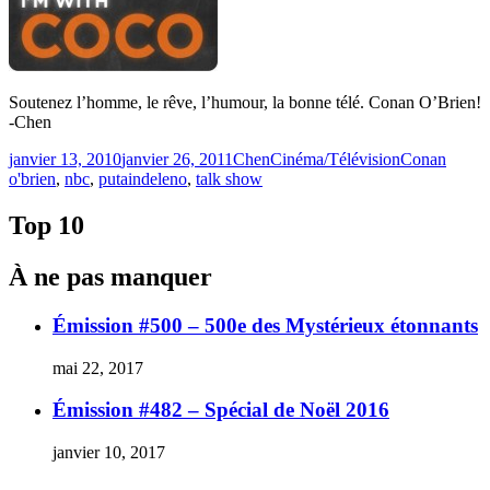
Soutenez l’homme, le rêve, l’humour, la bonne télé. Conan O’Brien!
-Chen
Publié
Catégories
Étiquettes
janvier 13, 2010
janvier 26, 2011
Chen
Cinéma/Télévision
Conan
le
o'brien
,
nbc
,
putaindeleno
,
talk show
Top 10
À ne pas manquer
Émission #500 – 500e des Mystérieux étonnants
mai 22, 2017
Émission #482 – Spécial de Noël 2016
janvier 10, 2017