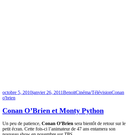
Publié
Catégories
Étiquettes
octobre 5, 2010
janvier 26, 2011
Benoit
Cinéma/Télévision
Conan
le
o'brien
Conan O’Brien et Monty Python
Un peu de patience,
Conan O’Brien
sera bientôt de retour sur le
petit écran. Cette fois-ci l’animateur de 47 ans entamera son
nouveau show en novembre sur
TBS
.