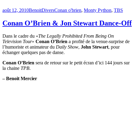
Publié
Catégories
Étiquettes
août 12, 2010
Benoit
Divers
Conan o'brien
,
Monty Python
,
TBS
le
Conan O’Brien & Jon Stewart Dance-Off
Dans le cadre du «
The Legally Prohibited From Being On
Television Tour
»
Conan O’Brien
a profité de la venue-surprise de
l’humoriste et animateur du
Daily Show
,
John Stewart
, pour
échanger quelques pas de danse.
Conan O’Brien
sera de retour sur le petit écran d’ici 144 jours sur
la chaine
TPB
.
– Benoit Mercier