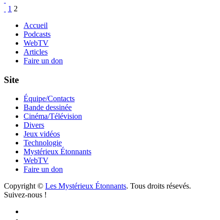
Pagination
Page
Page
1
2
des
Accueil
Podcasts
publications
WebTV
Articles
Faire un don
Site
Équipe/Contacts
Bande dessinée
Cinéma/Télévision
Divers
Jeux vidéos
Technologie
Mystérieux Étonnants
WebTV
Faire un don
Copyright ©
Les Mystérieux Étonnants
. Tous droits résevés.
Suivez-nous !
Facebook
YouTube