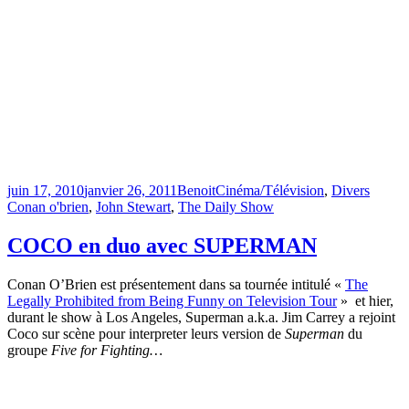
Publié
Catégories
Étiquet
juin 17, 2010
janvier 26, 2011
Benoit
Cinéma/Télévision
,
Divers
le
Conan o'brien
,
John Stewart
,
The Daily Show
COCO en duo avec SUPERMAN
Conan O’Brien est présentement dans sa tournée intitulé «
The
Legally Prohibited from Being Funny on Television Tour
» et hier,
durant le show à Los Angeles, Superman a.k.a. Jim Carrey a rejoint
Coco sur scène pour interpreter leurs version de
Superman
du
groupe
Five for Fighting…