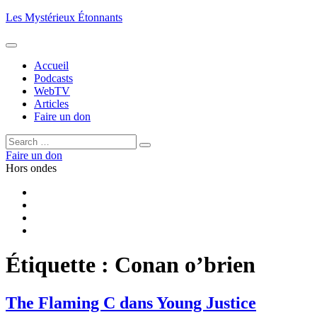
Aller
Les Mystérieux Étonnants
au
contenu
principal
Accueil
Podcasts
WebTV
Articles
Faire un don
Rechercher :
Rechercher
Faire un don
Hors ondes
Facebook
YouTube
iTunes
RSS
Étiquette :
Conan o’brien
The Flaming C dans Young Justice