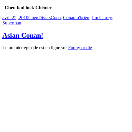
–
Chen bad luck Chénier
Publié
Catégories
Étiquettes
avril 25, 2010
Chen
Divers
Coco
,
Conan o'brien
,
Jim Carrey
,
le
Superman
Asian Conan!
Le premier épisode est en ligne sur
Funny or die