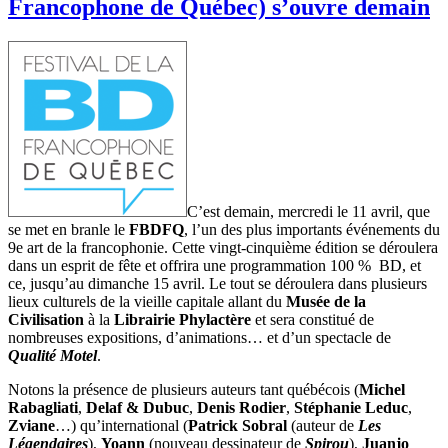
Francophone de Québec) s’ouvre demain
C’est demain, mercredi le 11 avril, que
se met en branle le
FBDFQ
, l’un des plus importants événements du
9e art de la francophonie. Cette vingt-cinquième édition se déroulera
dans un esprit de fête et offrira une programmation 100 % BD, et
ce, jusqu’au dimanche 15 avril. Le tout se déroulera dans plusieurs
lieux culturels de la vieille capitale allant du
Musée de la
Civilisation
à la
Librairie Phylactère
et sera constitué de
nombreuses expositions, d’animations… et d’un spectacle de
Qualité Motel
.
Notons la présence de plusieurs auteurs tant québécois (
Michel
Rabagliati
,
Delaf & Dubuc
,
Denis Rodier
,
Stéphanie Leduc
,
Zviane
…) qu’international (
Patrick Sobral
(auteur de
Les
Légendaires
),
Yoann
(nouveau dessinateur de
Spirou
),
Juanjo