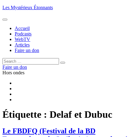
Aller
Les Mystérieux Étonnants
au
contenu
principal
Accueil
Podcasts
WebTV
Articles
Faire un don
Rechercher :
Rechercher
Faire un don
Hors ondes
Facebook
YouTube
iTunes
RSS
Étiquette :
Delaf et Dubuc
Le FBDFQ (Festival de la BD