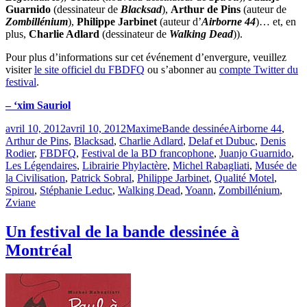
Guarnido
(dessinateur de
Blacksad
),
Arthur de Pins
(auteur de
Zombillénium
),
Philippe Jarbinet
(auteur d’
Airborne 44
)… et, en
plus,
Charlie Adlard
(dessinateur de
Walking Dead
)).
Pour plus d’informations sur cet événement d’envergure, veuillez
visiter
le site officiel du FBDFQ
ou s’abonner au
compte Twitter du
festival
.
– ‘xim Sauriol
Publié
Catégories
Étiquettes
avril 10, 2012
avril 10, 2012
Maxime
Bande dessinée
Airborne 44
,
le
Arthur de Pins
,
Blacksad
,
Charlie Adlard
,
Delaf et Dubuc
,
Denis
Rodier
,
FBDFQ
,
Festival de la BD francophone
,
Juanjo Guarnido
,
Les Légendaires
,
Librairie Phylactère
,
Michel Rabagliati
,
Musée de
la Civilisation
,
Patrick Sobral
,
Philippe Jarbinet
,
Qualité Motel
,
Spirou
,
Stéphanie Leduc
,
Walking Dead
,
Yoann
,
Zombillénium
,
Zviane
Un festival de la bande dessinée à
Montréal