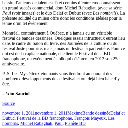
bassin d’auteurs de talent est là et certains d’entre eux connaissent
un grand succès commercial, dont Michel Rabagliati (avec sa série
Paul
(voir image)) et le duo Delaf et Dubuc (avec
Les nombrils
). La
présente solidité du milieu offre donc les conditions idéales pour la
tenue d’un tel évènement.
Montréal, contrairement à Québec, n’a jamais eu un véritable
festival de bandes dessinées. Quelques essais infructueux eurent lieu
dans le cadre du Salon du livre, des Journées de la culture ou du
festival Juste pour rire, mais jamais un festival à part entière. Pour ce
qui est de la capitale nationale, elle tient le Festival de la BD
francophone, un évènement établit qui célébrera en 2012 son 25e
anniversaire.
P.-S. Les Mystérieux étonnants vous tiendront au courant des
nombreux développements de ce festival et ont déjà bien hâte d’y
être.
– ‘xim Sauriol
Source
Publié
Catégories
Étiquettes
novembre 1, 2011
novembre 1, 2011
Maxime
Bande dessinée
Delaf et
le
Dubuc
,
Festival de la BD francophone
,
François Mayeux
,
Les
nombrils
,
Michel Rabagliati
,
Paul
,
Planète BD