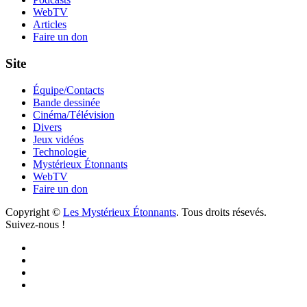
WebTV
Articles
Faire un don
Site
Équipe/Contacts
Bande dessinée
Cinéma/Télévision
Divers
Jeux vidéos
Technologie
Mystérieux Étonnants
WebTV
Faire un don
Copyright ©
Les Mystérieux Étonnants
. Tous droits résevés.
Suivez-nous !
Facebook
YouTube
iTunes
RSS