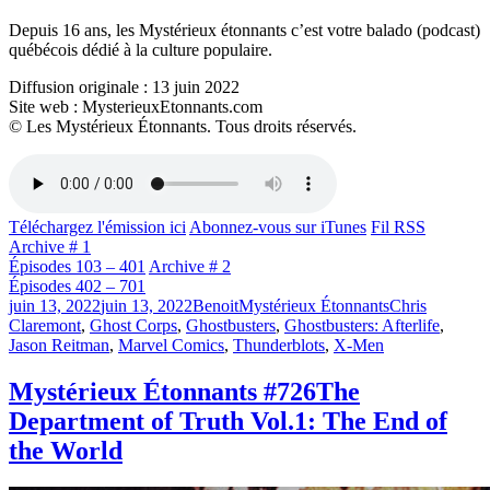
Depuis 16 ans, les Mystérieux étonnants c’est votre balado (podcast)
québécois dédié à la culture populaire.
Diffusion originale : 13 juin 2022
Site web : MysterieuxEtonnants.com
© Les Mystérieux Étonnants. Tous droits réservés.
Téléchargez l'émission ici
Abonnez-vous sur iTunes
Fil RSS
Archive # 1
Épisodes 103 – 401
Archive # 2
Épisodes 402 – 701
Publié
Catégories
Étiquettes
juin 13, 2022
juin 13, 2022
Benoit
Mystérieux Étonnants
Chris
le
Claremont
,
Ghost Corps
,
Ghostbusters
,
Ghostbusters: Afterlife
,
Jason Reitman
,
Marvel Comics
,
Thunderblots
,
X-Men
Mystérieux Étonnants #726
The
Department of Truth Vol.1: The End of
the World