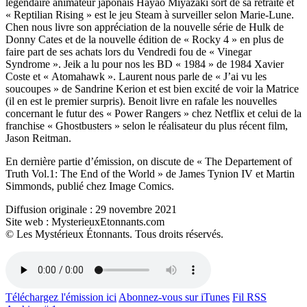
légendaire animateur japonais Hayao Miyazaki sort de sa retraite et
« Reptilian Rising » est le jeu Steam à surveiller selon Marie-Lune.
Chen nous livre son appréciation de la nouvelle série de Hulk de
Donny Cates et de la nouvelle édition de « Rocky 4 » en plus de
faire part de ses achats lors du Vendredi fou de « Vinegar
Syndrome ». Jeik a lu pour nos les BD « 1984 » de 1984 Xavier
Coste et « Atomahawk ». Laurent nous parle de « J’ai vu les
soucoupes » de Sandrine Kerion et est bien excité de voir la Matrice
(il en est le premier surpris). Benoit livre en rafale les nouvelles
concernant le futur des « Power Rangers » chez Netflix et celui de la
franchise « Ghostbusters » selon le réalisateur du plus récent film,
Jason Reitman.
En dernière partie d’émission, on discute de « The Departement of
Truth Vol.1: The End of the World » de James Tynion IV et Martin
Simmonds, publié chez Image Comics.
Diffusion originale : 29 novembre 2021
Site web : MysterieuxEtonnants.com
© Les Mystérieux Étonnants. Tous droits réservés.
Téléchargez l'émission ici
Abonnez-vous sur iTunes
Fil RSS