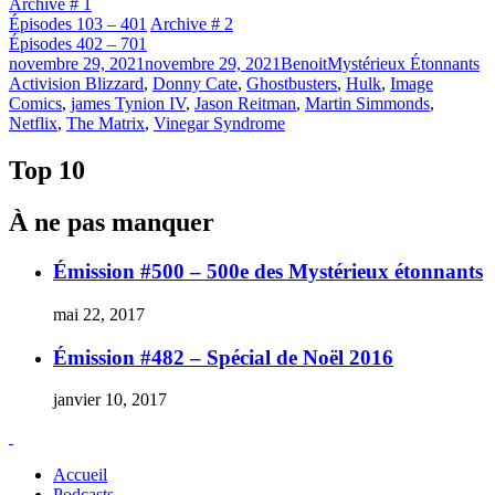
Archive # 1
Épisodes 103 – 401
Archive # 2
Épisodes 402 – 701
Publié
Catégories
Ét
novembre 29, 2021
novembre 29, 2021
Benoit
Mystérieux Étonnants
le
Activision Blizzard
,
Donny Cate
,
Ghostbusters
,
Hulk
,
Image
Comics
,
james Tynion IV
,
Jason Reitman
,
Martin Simmonds
,
Netflix
,
The Matrix
,
Vinegar Syndrome
Top 10
À ne pas manquer
Émission #500 – 500e des Mystérieux étonnants
mai 22, 2017
Émission #482 – Spécial de Noël 2016
janvier 10, 2017
Accueil
Podcasts