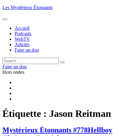
Aller
Les Mystérieux Étonnants
au
contenu
principal
Accueil
Podcasts
WebTV
Articles
Faire un don
Rechercher :
Rechercher
Faire un don
Hors ondes
Facebook
YouTube
iTunes
RSS
Étiquette :
Jason Reitman
Mystérieux Étonnants #778
Hellboy