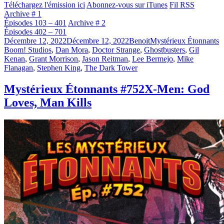
Téléchargez l'émission ici
Abonnez-vous sur iTunes
Fil RSS
Archive # 1
Épisodes 103 – 401
Archive # 2
Épisodes 402 – 701
Publié
Catégories
É
Décembre 12, 2022
Décembre 12, 2022
Benoit
Mystérieux Étonnants
le
Boom! Studios
,
Dan Mora
,
Doctor Strange
,
Ghostbusters
,
Gil
Kenan
,
Grant Morrison
,
Jason Reitman
,
Lee Bermejo
,
Mike
Flanagan
,
Stephen King
,
The Dark Tower
Mystérieux Étonnants #752
X-Men: God
Loves, Man Kills