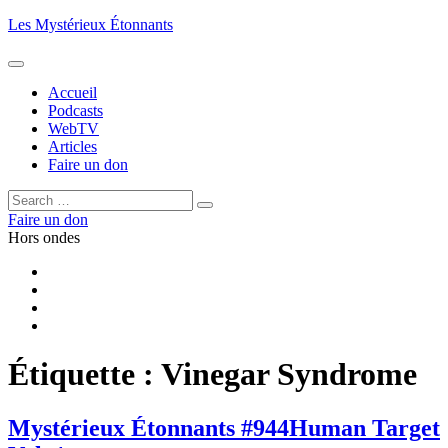
Aller
Les Mystérieux Étonnants
au
contenu
principal
Accueil
Podcasts
WebTV
Articles
Faire un don
Rechercher :
Rechercher
Faire un don
Hors ondes
Facebook
YouTube
iTunes
RSS
Étiquette :
Vinegar Syndrome
Mystérieux Étonnants #944
Human Target