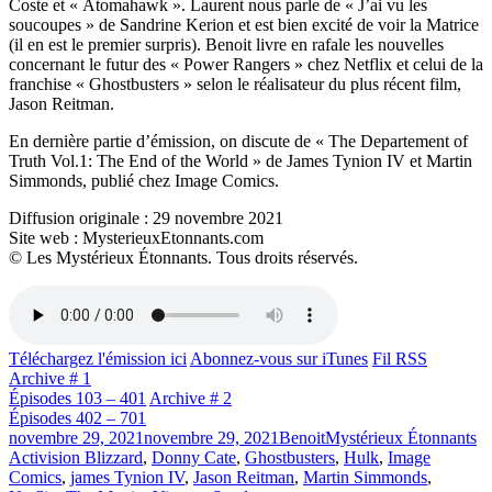
Coste et « Atomahawk ». Laurent nous parle de « J’ai vu les
soucoupes » de Sandrine Kerion et est bien excité de voir la Matrice
(il en est le premier surpris). Benoit livre en rafale les nouvelles
concernant le futur des « Power Rangers » chez Netflix et celui de la
franchise « Ghostbusters » selon le réalisateur du plus récent film,
Jason Reitman.
En dernière partie d’émission, on discute de « The Departement of
Truth Vol.1: The End of the World » de James Tynion IV et Martin
Simmonds, publié chez Image Comics.
Diffusion originale : 29 novembre 2021
Site web : MysterieuxEtonnants.com
© Les Mystérieux Étonnants. Tous droits réservés.
Téléchargez l'émission ici
Abonnez-vous sur iTunes
Fil RSS
Archive # 1
Épisodes 103 – 401
Archive # 2
Épisodes 402 – 701
Publié
Catégories
Ét
novembre 29, 2021
novembre 29, 2021
Benoit
Mystérieux Étonnants
le
Activision Blizzard
,
Donny Cate
,
Ghostbusters
,
Hulk
,
Image
Comics
,
james Tynion IV
,
Jason Reitman
,
Martin Simmonds
,