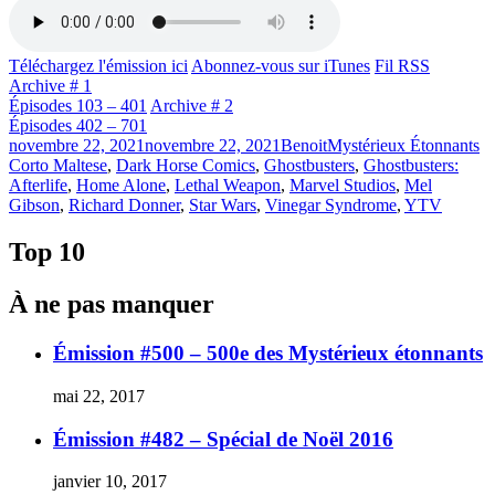
Téléchargez l'émission ici
Abonnez-vous sur iTunes
Fil RSS
Archive # 1
Épisodes 103 – 401
Archive # 2
Épisodes 402 – 701
Publié
Catégories
Ét
novembre 22, 2021
novembre 22, 2021
Benoit
Mystérieux Étonnants
le
Corto Maltese
,
Dark Horse Comics
,
Ghostbusters
,
Ghostbusters:
Afterlife
,
Home Alone
,
Lethal Weapon
,
Marvel Studios
,
Mel
Gibson
,
Richard Donner
,
Star Wars
,
Vinegar Syndrome
,
YTV
Top 10
À ne pas manquer
Émission #500 – 500e des Mystérieux étonnants
mai 22, 2017
Émission #482 – Spécial de Noël 2016
janvier 10, 2017