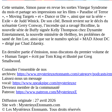
Cette semaine, Simon passe en revue les sorties Vinegar Syndrome
du mois et partage ses impressions sur les films « Paradise of Terror
», « Moving Targets » et « Dance or Die », ainsi que sur la série «
Exile » de Judd Winick. De son côté, Benoit revient sur le décès du
scénariste Gerry Conway, l’incendie qui a ravagé Bicolline, la
nouvelle série de Buffy signée Kelly Thompson chez Dynamite
Entertainment, la nouvelle minisérie de Hellboy, les problèmes de
santé de Jim Lee, ainsi que sur le numéro spécial « MAD About DC
» dirigé par Chad Zdarsky.
En dernière partie d’émission, nous discutons du premier volume de
« Human Target » écrit par Tom King et illustré par Greg
Smallwood.
Consulter l’ensemble de nos
archives:
https://www.mysterieuxetonnants.com/category/podcasts/emi
Laissez-nous un message
vocal:
https://www.speakpipe.com/mysterieuxe
Devenez membre de la communauté
Patreon:
https://www.patreon.com/MysterieuxE
Diffusion originale : 27 avril 2026
Site web : MysterieuxEtonnants.com
© Les Mystérieux Étonnants. Tous droits réservés