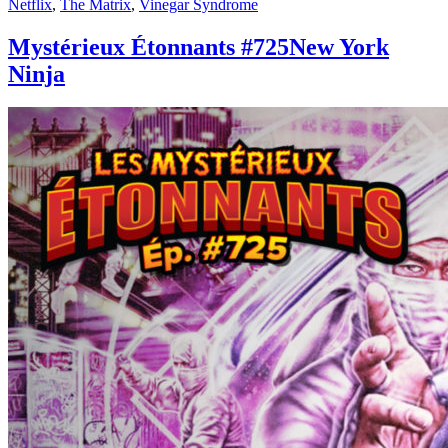
Netflix
,
The Matrix
,
Vinegar Syndrome
Mystérieux Étonnants #725
New York
Ninja