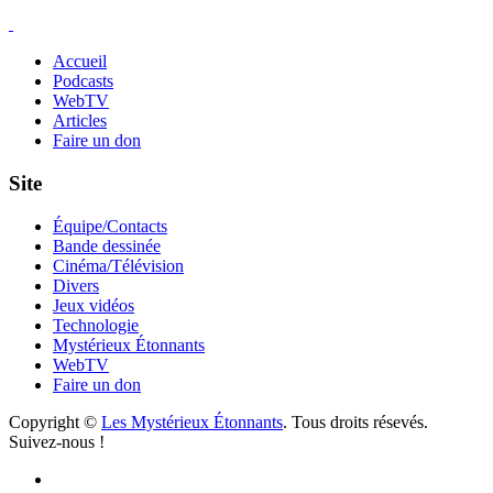
Accueil
Podcasts
WebTV
Articles
Faire un don
Site
Équipe/Contacts
Bande dessinée
Cinéma/Télévision
Divers
Jeux vidéos
Technologie
Mystérieux Étonnants
WebTV
Faire un don
Copyright ©
Les Mystérieux Étonnants
. Tous droits résevés.
Suivez-nous !
Facebook