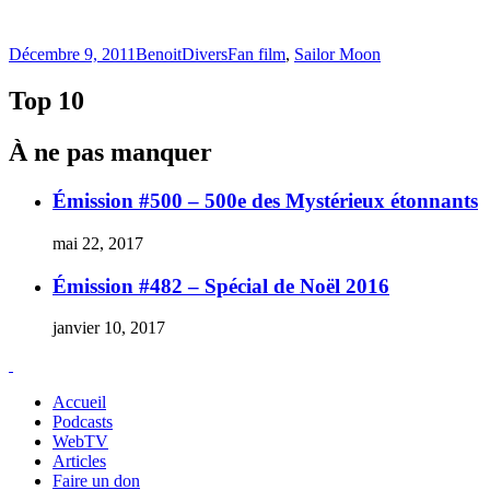
Publié
Catégories
Étiquettes
Décembre 9, 2011
Benoit
Divers
Fan film
,
Sailor Moon
le
Top 10
À ne pas manquer
Émission #500 – 500e des Mystérieux étonnants
mai 22, 2017
Émission #482 – Spécial de Noël 2016
janvier 10, 2017
Accueil
Podcasts
WebTV
Articles
Faire un don