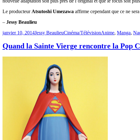
nouvelle adaptation soit plus près de l’original et que le focus soit plu
Le producteur
Atsutoshi Umezawa
affirme cependant que ce ne sera 
–
Jessy Beaulieu
Publié
Catégories
Étiquettes
janvier 10, 2014
Jessy Beaulieu
Cinéma/Télévision
Anime
,
Manga
,
Na
le
Quand la Sainte Vierge rencontre la Pop C