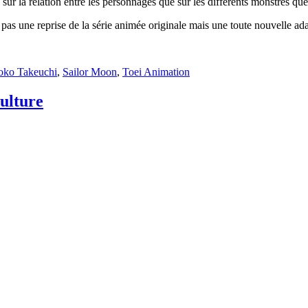
s sur la relation entre les personnages que sur les différents monstres qu
pas une reprise de la série animée originale mais une toute nouvelle ad
oko Takeuchi
,
Sailor Moon
,
Toei Animation
ulture