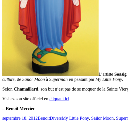
L’artiste
Soasig
culture
, de
Sailor Moon
à
Superman
en passant par
My Little Pony
.
Selon
Chamaillard
, son but n’est pas de se moquer de la Sainte Vierg
Visitez son site officiel en
cliquant ici
.
– Benoit Mercier
Publié
Catégories
Étiquettes
septembre 18, 2012
Benoit
Divers
My Little Pony
,
Sailor Moon
,
Super
le