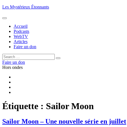
Aller
Les Mystérieux Étonnants
au
contenu
principal
Accueil
Podcasts
WebTV
Articles
Faire un don
Rechercher :
Rechercher
Faire un don
Hors ondes
Facebook
YouTube
iTunes
RSS
Étiquette :
Sailor Moon
Sailor Moon – Une nouvelle série en juillet