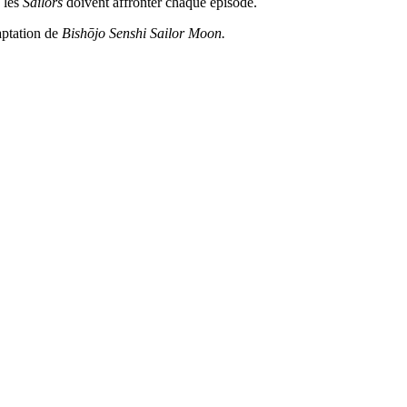
e les
Sailors
doivent affronter chaque épisode.
aptation de
Bishōjo Senshi Sailor Moon.