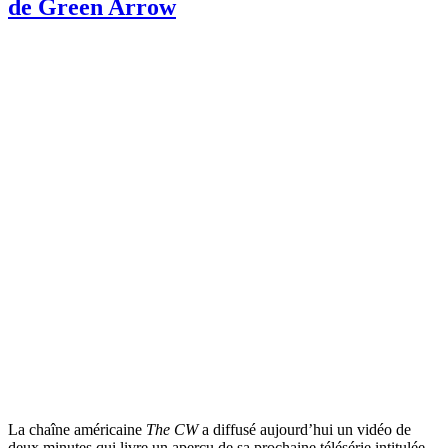
de Green Arrow
La chaîne américaine
The CW
a diffusé aujourd’hui un vidéo de
deux minutes qui livre un aperçu de sa prochaine télésérie intitulée