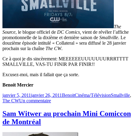
The
Source
, le blogue officiel de
DC Comics,
vient de révéler l’affiche
promotionnelle de la dixième et dernière saison de
Smallville
. Le
douzième épisode intitulé « Collateral » sera diffusé le 28 janvier
prochain sur la chaîne
The CW
.
Ce à quoi je dis sincèrement: MEEEEEEUUUUUUURRRTTTT
SMALLVILLE, VAS-TU FINIR PAR FINIR!!
Excusez-moi, mais il fallait que ça sorte.
Benoit Mercier
Publié
Catégories
Étiquettes
janvier 5, 2011
janvier 26, 2011
Benoit
Cinéma/Télévision
Smallville
,
le
sur
The CW
Un commentaire
Les
derniers
Sam Witwer au prochain Mini Comiccon
milles
de Montréal
de
Smallville