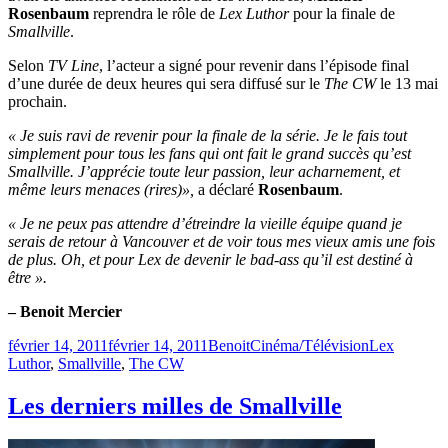
Rosenbaum
reprendra le rôle de
Lex Luthor
pour la finale de
Smallville
.
Selon
TV Line
, l’acteur a signé pour revenir dans l’épisode final
d’une durée de deux heures qui sera diffusé sur le
The CW
le 13 mai
prochain.
« Je suis ravi de revenir pour la finale de la série. Je le fais tout
simplement pour tous les fans qui ont fait le grand succès qu’est
Smallville. J’apprécie toute leur passion, leur acharnement, et
même leurs menaces (rires)»,
a déclaré
Rosenbaum
.
« Je ne peux pas attendre d’étreindre la vieille équipe quand je
serais de retour à Vancouver et de voir tous mes vieux amis une fois
de plus. Oh, et pour Lex de devenir le bad-ass qu’il est destiné à
être ».
– Benoit Mercier
Publié
Catégories
Étiquettes
février 14, 2011
février 14, 2011
Benoit
Cinéma/Télévision
Lex
le
Luthor
,
Smallville
,
The CW
Les derniers milles de Smallville