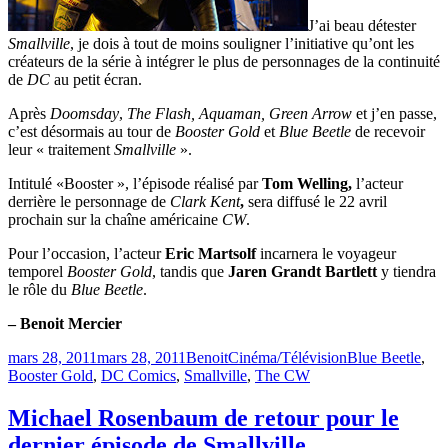
J’ai beau détester
Smallville
, je dois à tout de moins souligner l’initiative qu’ont les
créateurs de la série à intégrer le plus de personnages de la continuité
de
DC
au petit écran.
Après
Doomsday
,
The Flash, Aquaman, Green Arrow
et j’en passe,
c’est désormais au tour de
Booster Gold
et
Blue Beetle
de recevoir
leur « traitement
Smallville
».
Intitulé «Booster », l’épisode réalisé par
Tom Welling,
l’acteur
derrière le personnage de
Clark Kent
,
sera diffusé le 22 avril
prochain sur la chaîne américaine
CW
.
Pour l’occasion, l’acteur
Eric Martsolf
incarnera le voyageur
temporel
Booster Gold
, tandis que
Jaren Grandt Bartlett
y tiendra
le rôle du
Blue Beetle
.
– Benoit Mercier
Publié
Catégories
Étiquettes
mars 28, 2011
mars 28, 2011
Benoit
Cinéma/Télévision
Blue Beetle
,
le
Booster Gold
,
DC Comics
,
Smallville
,
The CW
Michael Rosenbaum de retour pour le
dernier épisode de Smallville