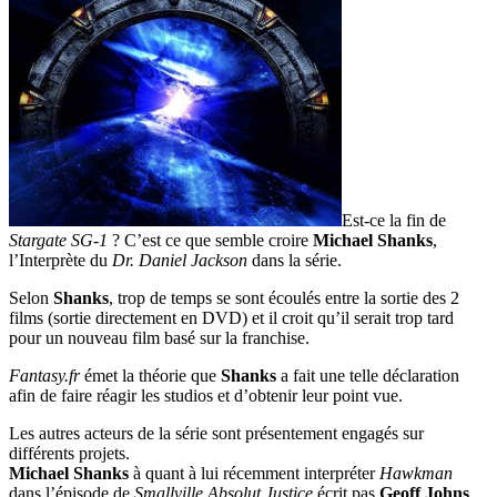
Est-ce la fin de
Stargate SG-1
? C’est ce que semble croire
Michael Shanks
,
l’Interprète du
Dr. Daniel Jackson
dans la série.
Selon
Shanks
, trop de temps se sont écoulés entre la sortie des 2
films (sortie directement en DVD) et il croit qu’il serait trop tard
pour un nouveau film basé sur la franchise.
Fantasy.fr
émet la théorie que
Shanks
a fait une telle déclaration
afin de faire réagir les studios et d’obtenir leur point vue.
Les autres acteurs de la série sont présentement engagés sur
différents projets.
Michael Shanks
à quant à lui récemment interpréter
Hawkman
dans l’épisode de
Smallville
Absolut Justice
écrit pas
Geoff Johns
.