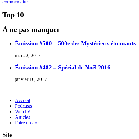
le
sur
commentaires
Bande
annonce
Top 10
de
Smallville
À ne pas manquer
saison
9
Émission #500 – 500e des Mystérieux étonnants
mai 22, 2017
Émission #482 – Spécial de Noël 2016
janvier 10, 2017
Accueil
Podcasts
WebTV
Articles
Faire un don
Site