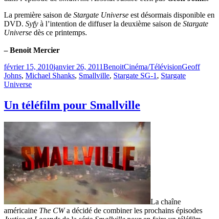
La première saison de
Stargate Universe
est désormais disponible en
DVD.
Syfy
à l’intention de diffuser la deuxième saison de
Stargate
Universe
dès ce printemps.
– Benoit Mercier
Publié
Catégories
Étiquettes
février 15, 2010
janvier 26, 2011
Benoit
Cinéma/Télévision
Geoff
le
Johns
,
Michael Shanks
,
Smallville
,
Stargate SG-1
,
Stargate
Universe
Un téléfilm pour Smallville
La chaîne
américaine
The CW
a décidé de combiner les prochains épisodes