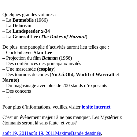
Quelques grandes voitures :
– La
Batmobile
(1966)
– La
Delorean
– Le
Landspeeder x-34
–
La
General Lee
(
The Dukes of Hazzard
)
De plus, une panoplie d’activités auront lieu telles que :
– Cocktail avec
Stan Lee
–
Projection du film
Batman
(1966)
– Des conférences des principaux invités
– Une mascarade (
cosplay
)
– Des tournois de cartes (
Yu-Gi-Oh!, World of Warcraft
et
Naruto
)
– Du magasinage avec plus de 200 stands d’exposants
– Des concerts
– …
Pour plus d’informations, veuillez visiter
le site internet
.
C’est un évènement majeur à ne pas manquer. Les Mystérieux
étonnants seront là sans faute, et vous?
Publié
Catégories
août 19, 2011
août 19, 2011
Maxime
Bande dessinée
,