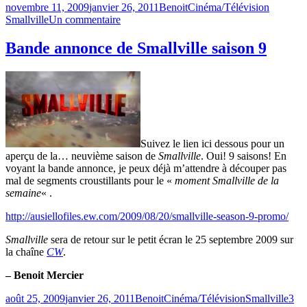
Publié
Catégories
Étiquette
novembre 11, 2009
janvier 26, 2011
Benoit
Cinéma/Télévision
le
sur
Smallville
Un commentaire
Un
téléfilm
Bande annonce de Smallville saison 9
pour
Smallville
Suivez le lien ici dessous pour un
aperçu de la… neuvième saison de
Smallville
. Oui! 9 saisons! En
voyant la bande annonce, je peux déjà m’attendre à découper pas
mal de segments croustillants pour le «
moment Smallville de la
semaine
« .
http://ausiellofiles.ew.com/2009/08/20/smallville-season-9-promo/
Smallville
sera de retour sur le petit écran le 25 septembre 2009 sur
la chaîne
CW
.
– Benoit Mercier
Publié
Catégories
Étiquettes
août 25, 2009
janvier 26, 2011
Benoit
Cinéma/Télévision
Smallville
3