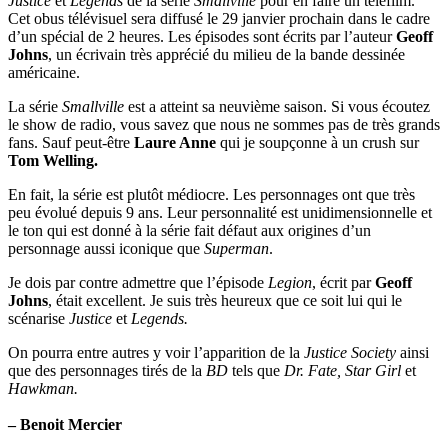
Justice
et
Legends
de la série
Smallville
pour en faire un téléfilm.
Cet obus télévisuel sera diffusé le 29 janvier prochain dans le cadre
d’un spécial de 2 heures. Les épisodes sont écrits par l’auteur
Geoff
Johns
, un écrivain très apprécié du milieu de la bande dessinée
américaine.
La série
Smallville
est a atteint sa neuvième saison. Si vous écoutez
le show de radio, vous savez que nous ne sommes pas de très grands
fans. Sauf peut-être
Laure Anne
qui je soupçonne à un crush sur
Tom Welling.
En fait, la série est plutôt médiocre. Les personnages ont que très
peu évolué depuis 9 ans. Leur personnalité est unidimensionnelle et
le ton qui est donné à la série fait défaut aux origines d’un
personnage aussi iconique que
Superman
.
Je dois par contre admettre que l’épisode
Legion
, écrit par
Geoff
Johns
, était excellent. Je suis très heureux que ce soit lui qui le
scénarise
Justice
et
Legends.
On pourra entre autres y voir l’apparition de la
Justice Society
ainsi
que des personnages tirés de la
BD
tels que
Dr. Fate, Star Girl
et
Hawkman.
– Benoit Mercier