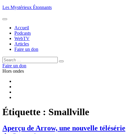
Aller
Les Mystérieux Étonnants
au
contenu
principal
Accueil
Podcasts
WebTV
Articles
Faire un don
Rechercher :
Rechercher
Faire un don
Hors ondes
Facebook
YouTube
iTunes
RSS
Étiquette :
Smallville
Aperçu de Arrow, une nouvelle télésérie