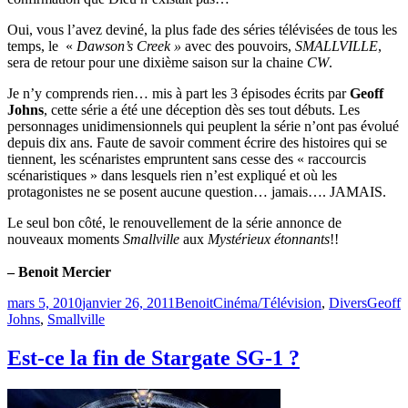
Oui, vous l’avez deviné, la plus fade des séries télévisées de tous les
temps, le «
Dawson’s Creek »
avec des pouvoirs,
SMALLVILLE
,
sera de retour pour une dixième saison sur la chaine
CW
.
Je n’y comprends rien… mis à part les 3 épisodes écrits par
Geoff
Johns
, cette série a été une déception dès ses tout débuts. Les
personnages unidimensionnels qui peuplent la série n’ont pas évolué
depuis dix ans. Faute de savoir comment écrire des histoires qui se
tiennent, les scénaristes empruntent sans cesse des « raccourcis
scénaristiques » dans lesquels rien n’est expliqué et où les
protagonistes ne se posent aucune question… jamais…. JAMAIS.
Le seul bon côté, le renouvellement de la série annonce de
nouveaux moments
Smallville
aux
Mystérieux étonnants
!!
– Benoit Mercier
Publié
Catégories
Étiquet
mars 5, 2010
janvier 26, 2011
Benoit
Cinéma/Télévision
,
Divers
Geoff
le
Johns
,
Smallville
Est-ce la fin de Stargate SG-1 ?