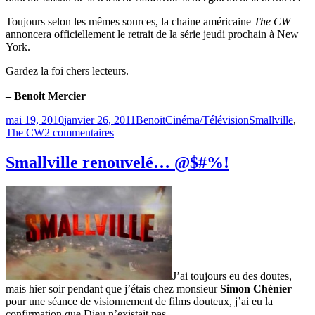
Toujours selon les mêmes sources, la chaine américaine
The
CW
annoncera officiellement le retrait de la série jeudi prochain à New
York.
Gardez la foi chers lecteurs.
– Benoit Mercier
Publié
Catégories
Étiquettes
mai 19, 2010
janvier 26, 2011
Benoit
Cinéma/Télévision
Smallville
,
le
sur
The CW
2 commentaires
La
fin
Smallville renouvelé… @$#%!
pour
Smallville!
J’ai toujours eu des doutes,
mais hier soir pendant que j’étais chez monsieur
Simon Chénier
pour une séance de visionnement de films douteux, j’ai eu la
confirmation que Dieu n’existait pas…