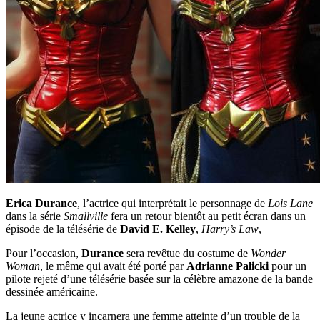
Erica Durance
, l’actrice qui interprétait le personnage de
Lois Lane
dans la série
Smallville
fera un retour bientôt au petit écran dans un
épisode de la télésérie de
David E. Kelley
,
Harry’s Law
,
Pour l’occasion,
Durance
sera revêtue du costume de
Wonder
Woman
, le même qui avait été porté par
Adrianne Palicki
pour un
pilote rejeté d’une télésérie basée sur la célèbre amazone de la bande
dessinée américaine.
La jeune actrice y incarnera une femme atteinte d’un trouble de la