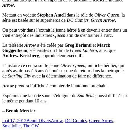
Arrow
.
Mettant en vedette
Stephen Amell
dans le rôle de
Oliver Queen
, la
série est basée sur le superhéros de
DC Comics
,
Green Arrow
.
On peut voir dans l’extrait le jeune héros à en devenir entrer dans un
vieil entrepôt des industries
Queen
afin de s’entrainer à l’arc.
La télésérie
Arrow
a été créée par
Greg Berlanti
et
Marck
Guggenheim
, scénaristes du film de
Green Lantern
, ainsi que
Andrew Kreisberg
, coproducteur exécutif.
L’histoire ce centra sur le jeune
Oliver Queen
, un riche héritier, qui
après avoir passé 5 ans échoué sur une île retour dans la métropole
de
Starling City
avec la détermination de faire ne différence.
Arrow
prendra l’affiche à compter de l’automne prochain.
Espérons que la série saura s’éloigner de
Smallville
, aussi diffusé sur
le même pendant 10 ans.
– Benoit Mercier
Publié
Catégories
Étiquettes
mai 17, 2012
Benoit
Divers
Arrow
,
DC Comics
,
Green Arrow
,
le
Smallville
,
The CW