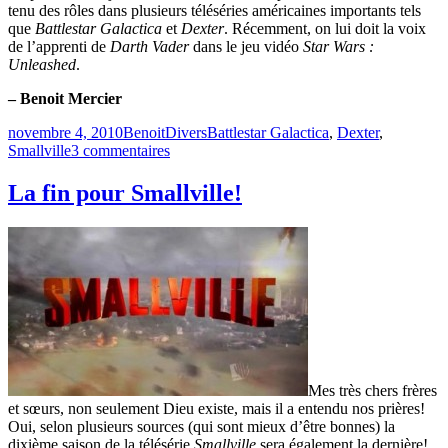
tenu des rôles dans plusieurs téléséries américaines importants tels
que
Battlestar Galactica
et
Dexter
. Récemment, on lui doit la voix
de l’apprenti de
Darth Vader
dans le jeu vidéo
Star Wars :
Unleashed
.
– Benoit Mercier
Publié
Catégories
Étiquettes
novembre 4, 2010
Benoit
Divers
Battlestar Galactica
,
Dexter
,
le
sur
Smallville
3 commentaires
Sam
Witwer
La fin pour Smallville!
au
prochain
Mini
Comiccon
de
Montréal
Mes très chers frères
et sœurs, non seulement Dieu existe, mais il a entendu nos prières!
Oui, selon plusieurs sources (qui sont mieux d’être bonnes) la
dixième saison de la télésérie
Smallville
sera également la dernière!