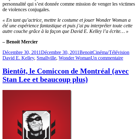
personnalité qui s’est donnée comme mission de venger les victimes
de violences conjugales.
« En tant qu’actrice, mettre le costume et jouer Wonder Woman a
été une expérience fantastique et puis j’ai pu interpréter toute cette
autre couche grâce à la façon que David E. Kelley l’a écrite… »
– Benoit Mercier
Publié
Catégories
Étiqu
Décembre 30, 2011
Décembre 30, 2011
Benoit
Cinéma/Télévision
le
sur
David E. Kelley
,
Smallville
,
Wonder Woman
Un commentaire
Erica
Duranc
Bientôt, le Comiccon de Montréal (avec
en
Stan Lee et beaucoup plus)
tant
que
Wonder
Woman