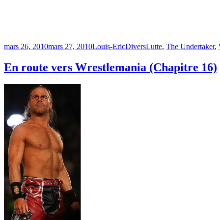
Publié
Catégories
Étiquettes
mars 26, 2010
mars 27, 2010
Louis-Eric
Divers
Lutte
,
The Undertaker
,
le
En route vers Wrestlemania (Chapitre 16)