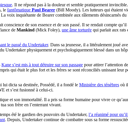
biesque
. Il ne répond pas à la douleur et semble pratiquement invincible
s, le
fantômatique
Paul Bearer
(Bill Moody). Les lutteurs qui étaient vi
. La voix inquiétante de Bearer combinée aux râlements désincarnés du U
nait conscience de son essence et de son passé. Il se rendait compte qu’il 
fiance de
Mankind
(Mick Foley),
une âme torturée
qui parlait aux rats 
ant le passé du Undertaker
. Dans sa jeunesse, il a littéralement joué av
frère du Undertaker physiquement et psychologiquement blessé dans un hôp
s
Kane s’est mis à tout détruire sur son passage
pour attirer l’attention 
mpris qui était le plus fort et les frères se sont réconciliés unissant le
i lui dicta sa destinée, Possédé, il a fondé le
Ministère des ténèbres
où il
WE et s’est fusionné à celui-ci.
ique et son immortalité. Il a pris sa forme humaine pour vivre ce qu’aura
 tua son frère en l’enterrant vivant.
temps été le gardien des pouvoirs du Undertaker,
l’a réanimé pour qu’i
ant
. Depuis, Undertaker continue de combattre sous sa forme ressuscité