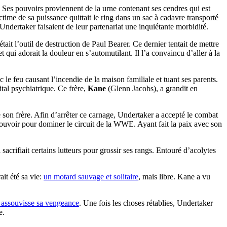
. Ses pouvoirs proviennent de la urne contenant ses cendres qui est
ctime de sa puissance quittait le ring dans un sac à cadavre transporté
ndertaker faisaient de leur partenariat une inquiétante morbidité.
était l’outil de destruction de Paul Bearer. Ce dernier tentait de mettre
et qui adorait la douleur en s’automutilant. Il l’a convaincu d’aller à la
ec le feu causant l’incendie de la maison familiale et tuant ses parents.
ital psychiatrique. Ce frère,
Kane
(Glenn Jacobs), a grandit en
de son frère. Afin d’arrêter ce carnage, Undertaker a accepté le combat
ur pouvoir pour dominer le circuit de la WWE. Ayant fait la paix avec son
 sacrifiait certains lutteurs pour grossir ses rangs. Entouré d’acolytes
it été sa vie:
un motard sauvage et solitaire
, mais libre. Kane a vu
l assouvisse sa vengeance
. Une fois les choses rétablies, Undertaker
e.