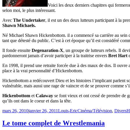
Voici les deux derniers chapitres qui fermero
selon moi, le plus intéressant.
Avec
The Undertaker
, il est un des deux lutteurs participant à la p
Shawn Michaels.
Né Michael Shawn Hickenbottom. il a commencé sa carrière au sein
tant que détesté du public. C’est à cet époque qu’il est considéré com
Il fonde ensuite
Degenaration-X
, un groupe de lutteurs rebels. Il de
pardonneront jamais d’avoir participer à la traitrise envers
Bret Hart
e
En 1998, il prend une retraite forcée due à des maux de dos. Il ouvre 
place à la vrai personnalité d’Hickenbottom.
Hickenbottom a redécouvert Dieu et les histoires l’implicant parlent so
vulnérable, mais aussi une rage de vaincre et de se prouver comme s’il 
Hickenbottom
et
Calaway
se font vieux et ont cessé de prendre de gr
qu’ils ont dans le coeur et dans la tête.
Publié
Catégories
Ét
mars 26, 2010
janvier 26, 2011
Louis-Eric
Cinéma/Télévision
,
Divers
H
le
Le tome complet de Wrestlemania