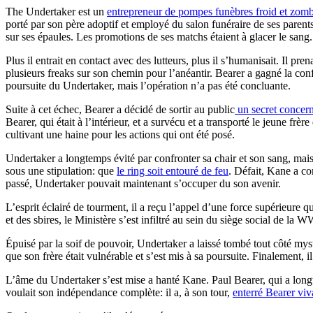
The Undertaker est un
entrepreneur de pompes funèbres froid et zom
porté par son père adoptif et employé du salon funéraire de ses parent
sur ses épaules. Les promotions de ses matchs étaient à glacer le sang
Plus il entrait en contact avec des lutteurs, plus il s’humanisait. Il pre
plusieurs freaks sur son chemin pour l’anéantir. Bearer a gagné la con
poursuite du Undertaker, mais l’opération n’a pas été concluante.
Suite à cet échec, Bearer a décidé de sortir au public
un secret concern
Bearer, qui était à l’intérieur, et a survécu et a transporté le jeune 
cultivant une haine pour les actions qui ont été posé.
Undertaker a longtemps évité par confronter sa chair et son sang, mai
sous une stipulation: que
le ring soit entouré de feu
. Défait, Kane a co
passé, Undertaker pouvait maintenant s’occuper du son avenir.
L’esprit éclairé de tourment, il a reçu l’appel d’une force supérieure qu
et des sbires, le Ministère s’est infiltré au sein du siège social de la W
Épuisé par la soif de pouvoir, Undertaker a laissé tombé tout côté myst
que son frère était vulnérable et s’est mis à sa poursuite. Finalement, il
L’âme du Undertaker s’est mise a hanté Kane. Paul Bearer, qui a long
voulait son indépendance complète: il a, à son tour,
enterré Bearer viv