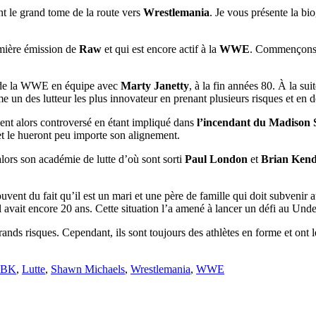
nt le grand tome de la route vers
Wrestlemania
. Je vous présente la bi
remière émission de
Raw
et qui est encore actif à la
WWE
. Commençons a
 de la WWE en équipe avec
Marty Janetty
, à la fin années 80. À la sui
me un des lutteur les plus innovateur en prenant plusieurs risques et en 
vient alors controversé en étant impliqué dans
l’incendant du Madison
t le hueront peu importe son alignement.
alors son académie de lutte d’où sont sorti
Paul London
et
Brian Kend
uvent du fait qu’il est un mari et une père de famille qui doit subvenir
avait encore 20 ans. Cette situation l’a amené à lancer un défi au Undert
ands risques. Cependant, ils sont toujours des athlètes en forme et ont le
iquettes
BK
,
Lutte
,
Shawn Michaels
,
Wrestlemania
,
WWE