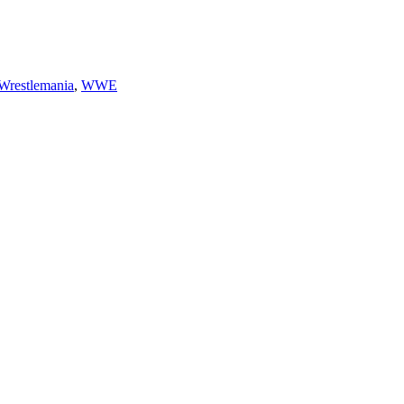
Wrestlemania
,
WWE