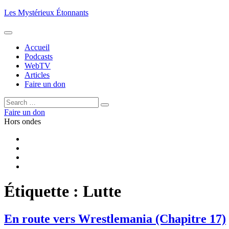
Aller
Les Mystérieux Étonnants
au
contenu
principal
Accueil
Podcasts
WebTV
Articles
Faire un don
Rechercher :
Rechercher
Faire un don
Hors ondes
Facebook
YouTube
iTunes
RSS
Étiquette :
Lutte
En route vers Wrestlemania (Chapitre 17)